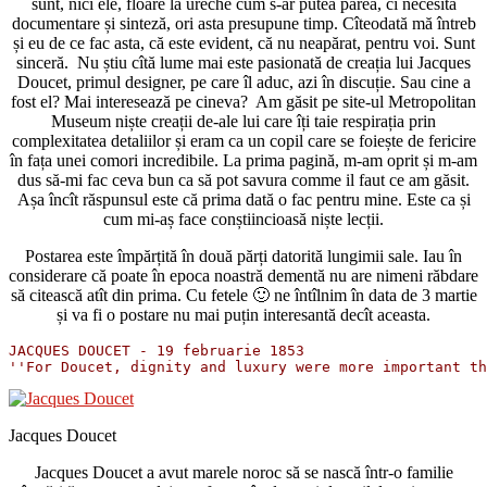
sunt, nici ele, floare la ureche cum s-ar putea părea, ci necesită
documentare și sinteză, ori asta presupune timp. Cîteodată mă întreb
și eu de ce fac asta, că este evident, că nu neapărat, pentru voi. Sunt
sinceră. Nu știu cîtă lume mai este pasionată de creația lui Jacques
Doucet, primul designer, pe care îl aduc, azi în discuție. Sau cine a
fost el? Mai interesează pe cineva? Am găsit pe site-ul Metropolitan
Museum niște creații de-ale lui care îți taie respirația prin
complexitatea detaliilor și eram ca un copil care se foiește de fericire
în fața unei comori incredibile. La prima pagină, m-am oprit și m-am
dus să-mi fac ceva bun ca să pot savura comme il faut ce am găsit.
Așa încît răspunsul este că prima dată o fac pentru mine. Este ca și
cum mi-aș face conștiincioasă niște lecții.
Postarea este împărțită în două părți datorită lungimii sale. Iau în
considerare că poate în epoca noastră dementă nu are nimeni răbdare
să citească atît din prima. Cu fetele 🙂 ne întîlnim în data de 3 martie
și va fi o postare nu mai puțin interesantă decît aceasta.
JACQUES DOUCET - 19 februarie 1853 

Jacques Doucet
Jacques Doucet a avut marele noroc să se nască într-o familie