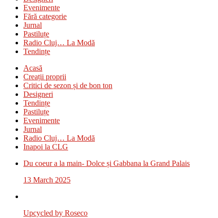
Evenimente
Fără categorie
Jurnal
Pastiluțe
Radio Cluj… La Modă
Tendințe
Acasă
Creații proprii
Critici de sezon și de bon ton
Designeri
Tendințe
Pastiluțe
Evenimente
Jurnal
Radio Cluj… La Modă
Inapoi la CLG
Du coeur a la main- Dolce și Gabbana la Grand Palais
13 March 2025
Upcycled by Roseco