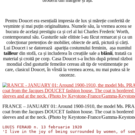
broderii din mărgele și ață.
Pentru Doucet era esențială impresia de lux și măreție conferită de
veșminte și mai puțin originalitatea. Numele său, la vremea aceea se
bucura de același prestigiu ca și cel al lui Charles Frederic Worth,
contemporanul său. Gusturile sale elitiste l-au făcut remarcat și ca un
colecționar pretențios de mobilier, obiecte de artă, pictură și cărți.
Lui Doucet i se datorează apariția costumului feminin, așa numitul
tailleur
din stofă, ca și includerea în creațiile sale a
blănii
, tratată ca
material și croită pe corp. Casa Doucet s-a închis după primul război
mondial cînd gusturile femeilor cereau alt tip de vestimentație pe
care, clasicul Doucet, în vîrstă la vremea aceea, nu mai putea să le
onoreze.
FRANCE – JANUARY 01: Around 1900-1910, the model Ms. PRAI
coat from the Jacques DOUCET fashion house. The coat is bordered w
sleeves and at the neck. (Photo by Keystone-France/Gamma-Keystone
LOUIS FERAUD n. 13 februarie 1920
