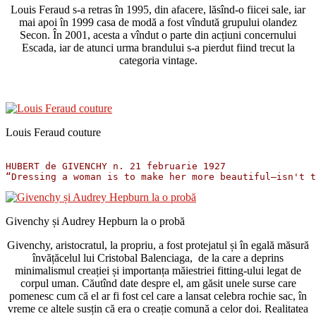
Louis Feraud s-a retras în 1995, din afacere, lăsînd-o fiicei sale, iar
mai apoi în 1999 casa de modă a fost vîndută grupului olandez
Secon. În 2001, acesta a vîndut o parte din acțiuni concernului
Escada, iar de atunci urma brandului s-a pierdut fiind trecut la
categoria vintage.
Louis Feraud couture
HUBERT de GIVENCHY n. 21 februarie 1927

Givenchy și Audrey Hepburn la o probă
Givenchy, aristocratul, la propriu, a fost protejatul și în egală măsură
învățăcelul lui Cristobal Balenciaga, de la care a deprins
minimalismul creației și importanța măiestriei fitting-ului legat de
corpul uman. Căutînd date despre el, am găsit unele surse care
pomenesc cum că el ar fi fost cel care a lansat celebra rochie sac, în
vreme ce altele susțin că era o creație comună a celor doi. Realitatea