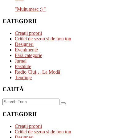
"Mulțumesc :) "
CATEGORII
Creații proprii
Critici de sezon și de bon ton
Designeri
Evenimente
Fără categorie
Jurnal
Pastiluțe
Radio Cluj… La Modă
Tendințe
CAUTĂ
Search
CATEGORII
Creații proprii
Critici de sezon și de bon ton
Designeri