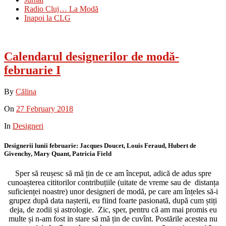
Radio Cluj… La Modă
Inapoi la CLG
Calendarul designerilor de modă-
februarie I
By
Călina
On
27 February 2018
In
Designeri
Designerii lunii februarie: Jacques Doucet, Louis Feraud, Hubert de
Givenchy, Mary Quant, Patricia Field
Sper să reușesc să mă țin de ce am început, adică de adus spre
cunoașterea cititorilor contribuțiile (uitate de vreme sau de distanța
suficienței noastre) unor designeri de modă, pe care am înțeles să-i
grupez după data nașterii, eu fiind foarte pasionată, după cum știți
deja, de zodii și astrologie. Zic, sper, pentru că am mai promis eu
multe și n-am fost in stare să mă țin de cuvînt. Postările acestea nu