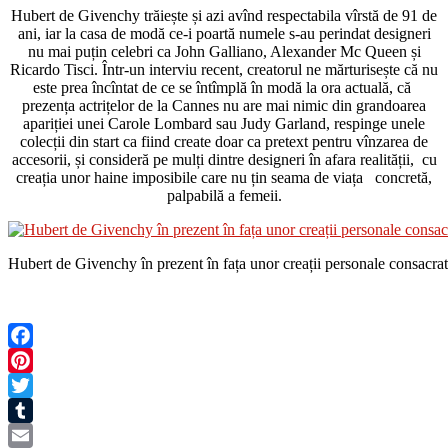
Hubert de Givenchy trăiește și azi avînd respectabila vîrstă de 91 de
ani, iar la casa de modă ce-i poartă numele s-au perindat designeri
nu mai puțin celebri ca John Galliano, Alexander Mc Queen și
Ricardo Tisci. Într-un interviu recent, creatorul ne mărturisește că nu
este prea încîntat de ce se întîmplă în modă la ora actuală, că
prezența actrițelor de la Cannes nu are mai nimic din grandoarea
apariției unei Carole Lombard sau Judy Garland, respinge unele
colecții din start ca fiind create doar ca pretext pentru vînzarea de
accesorii, și consideră pe mulți dintre designeri în afara realității, cu
creația unor haine imposibile care nu țin seama de viața concretă,
palpabilă a femeii.
Hubert de Givenchy în prezent în fața unor creații personale consacra
Facebook
Pinterest
Twitter
Tumblr