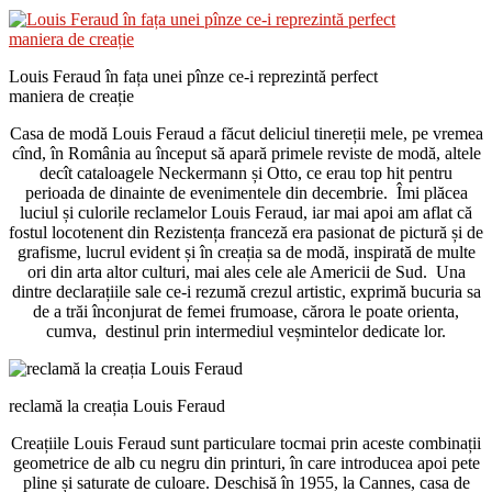
Louis Feraud în fața unei pînze ce-i reprezintă perfect
maniera de creație
Casa de modă Louis Feraud a făcut deliciul tinereții mele, pe vremea
cînd, în România au început să apară primele reviste de modă, altele
decît cataloagele Neckermann și Otto, ce erau top hit pentru
perioada de dinainte de evenimentele din decembrie. Îmi plăcea
luciul și culorile reclamelor Louis Feraud, iar mai apoi am aflat că
fostul locotenent din Rezistența franceză era pasionat de pictură și de
grafisme, lucrul evident și în creația sa de modă, inspirată de multe
ori din arta altor culturi, mai ales cele ale Americii de Sud. Una
dintre declarațiile sale ce-i rezumă crezul artistic, exprimă bucuria sa
de a trăi înconjurat de femei frumoase, cărora le poate orienta,
cumva, destinul prin intermediul veșmintelor dedicate lor.
reclamă la creația Louis Feraud
Creațiile Louis Feraud sunt particulare tocmai prin aceste combinații
geometrice de alb cu negru din printuri, în care introducea apoi pete
pline și saturate de culoare. Deschisă în 1955, la Cannes, casa de