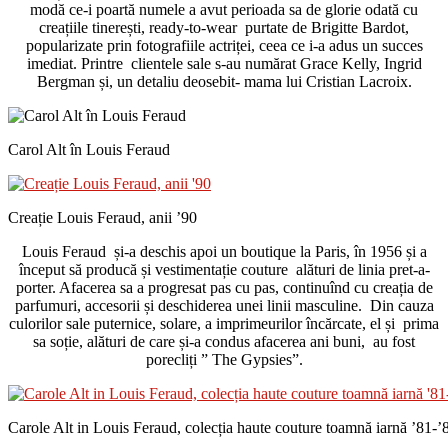
modă ce-i poartă numele a avut perioada sa de glorie odată cu
creațiile tinerești, ready-to-wear purtate de Brigitte Bardot,
popularizate prin fotografiile actriței, ceea ce i-a adus un succes
imediat. Printre clientele sale s-au numărat Grace Kelly, Ingrid
Bergman și, un detaliu deosebit- mama lui Cristian Lacroix.
Carol Alt în Louis Feraud
Creație Louis Feraud, anii ’90
Louis Feraud și-a deschis apoi un boutique la Paris, în 1956 și a
început să producă și vestimentație couture alături de linia pret-a-
porter. Afacerea sa a progresat pas cu pas, continuînd cu creația de
parfumuri, accesorii și deschiderea unei linii masculine. Din cauza
culorilor sale puternice, solare, a imprimeurilor încărcate, el și prima
sa soție, alături de care și-a condus afacerea ani buni, au fost
porecliți ” The Gypsies”.
Carole Alt in Louis Feraud, colecția haute couture toamnă iarnă ’81-’