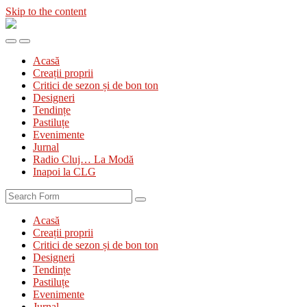
Skip to the content
Diva
&
Toggle
Toggle
Divanul
the
the
Acasă
mobile
search
Creații proprii
menu
field
Critici de sezon și de bon ton
Designeri
Tendințe
Pastiluțe
Evenimente
Jurnal
Radio Cluj… La Modă
Inapoi la CLG
Search
Acasă
Creații proprii
Critici de sezon și de bon ton
Designeri
Tendințe
Pastiluțe
Evenimente
Jurnal