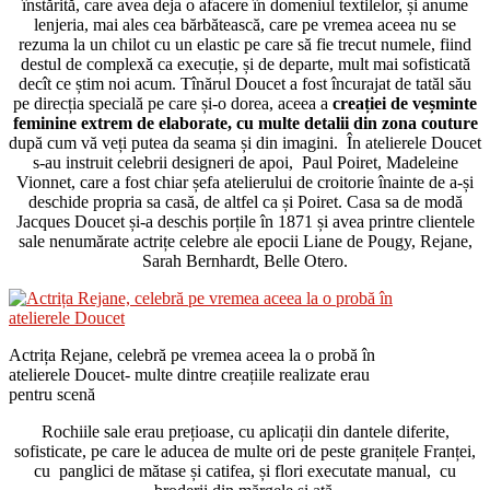
înstărită, care avea deja o afacere în domeniul textilelor, și anume
lenjeria, mai ales cea bărbătească, care pe vremea aceea nu se
rezuma la un chilot cu un elastic pe care să fie trecut numele, fiind
destul de complexă ca execuție, și de departe, mult mai sofisticată
decît ce știm noi acum. Tînărul Doucet a fost încurajat de tatăl său
pe direcția specială pe care și-o dorea, aceea a
creației de veșminte
feminine extrem de elaborate, cu multe detalii din zona couture
după cum vă veți putea da seama și din imagini. În atelierele Doucet
s-au instruit celebrii designeri de apoi, Paul Poiret, Madeleine
Vionnet, care a fost chiar șefa atelierului de croitorie înainte de a-și
deschide propria sa casă, de altfel ca și Poiret. Casa sa de modă
Jacques Doucet și-a deschis porțile în 1871 și avea printre clientele
sale nenumărate actrițe celebre ale epocii Liane de Pougy, Rejane,
Sarah Bernhardt, Belle Otero.
Actrița Rejane, celebră pe vremea aceea la o probă în
atelierele Doucet- multe dintre creațiile realizate erau
pentru scenă
Rochiile sale erau prețioase, cu aplicații din dantele diferite,
sofisticate, pe care le aducea de multe ori de peste granițele Franței,
cu panglici de mătase și catifea, și flori executate manual, cu