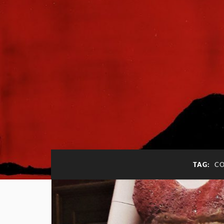
TAG:
C