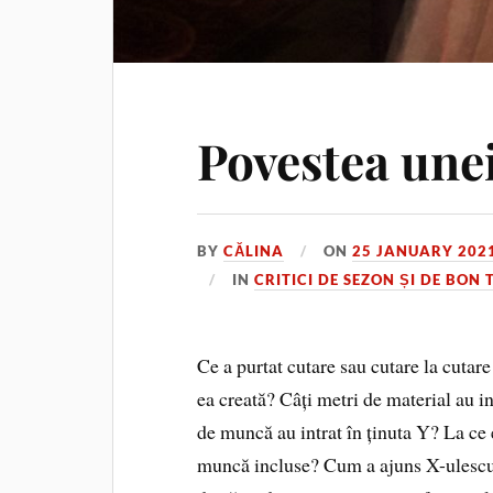
Povestea unei
BY
CĂLINA
ON
25 JANUARY 202
IN
CRITICI DE SEZON ȘI DE BON 
Ce a purtat cutare sau cutare la cutar
ea creată? Câți metri de material au i
de muncă au intrat în ținuta Y? La ce 
muncă incluse? Cum a ajuns X-ulescu î