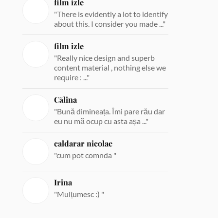
film izle
"There is evidently a lot to identify
about this. I consider you made ..."
film izle
"Really nice design and superb
content material , nothing else we
require : ..."
Călina
"Bună dimineața. Îmi pare rău dar
eu nu mă ocup cu asta așa ..."
caldarar nicolae
"cum pot comnda "
Irina
"Mulțumesc :) "