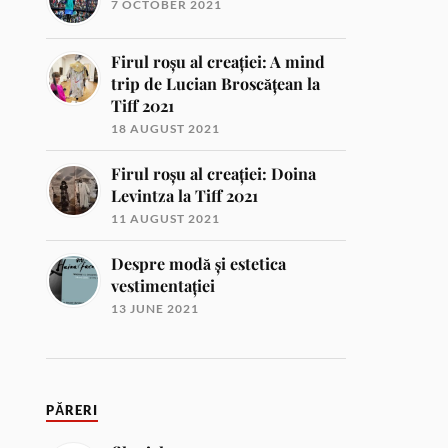
7 OCTOBER 2021
Firul roșu al creației: A mind
trip de Lucian Broscățean la
Tiff 2021
18 AUGUST 2021
Firul roșu al creației: Doina
Levintza la Tiff 2021
11 AUGUST 2021
Despre modă și estetica
vestimentației
13 JUNE 2021
PĂRERI