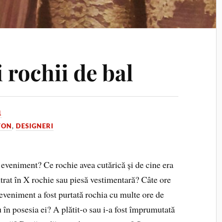
 rochii de bal
1
TON
,
DESIGNERI
e eveniment? Ce rochie avea cutărică și de cine era
ntrat în X rochie sau piesă vestimentară? Câte ore
eveniment a fost purtată rochia cu multe ore de
n posesia ei? A plătit-o sau i-a fost împrumutată