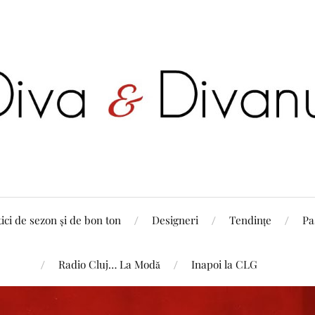
tici de sezon și de bon ton
Designeri
Tendințe
Pa
Radio Cluj… La Modă
Inapoi la CLG