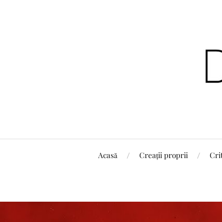
Acasă
Creații proprii
Cri