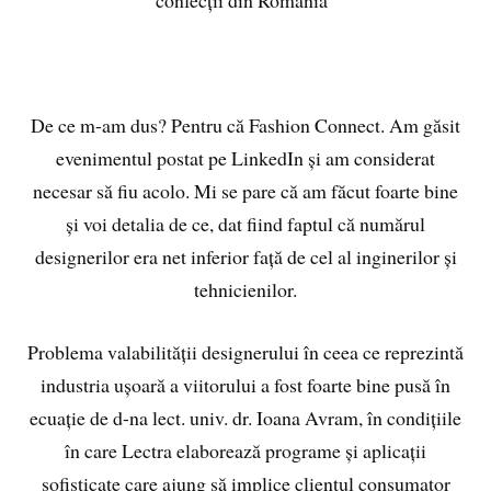
confecții din România”
De ce m-am dus? Pentru că Fashion Connect. Am găsit
evenimentul postat pe LinkedIn și am considerat
necesar să fiu acolo. Mi se pare că am făcut foarte bine
și voi detalia de ce, dat fiind faptul că numărul
designerilor era net inferior față de cel al inginerilor și
tehnicienilor.
Problema valabilității designerului în ceea ce reprezintă
industria ușoară a viitorului a fost foarte bine pusă în
ecuație de d-na lect. univ. dr. Ioana Avram, în condițiile
în care Lectra elaborează programe și aplicații
sofisticate care ajung să implice clientul consumator