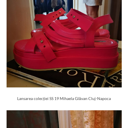
Lansarea colecției SS 19 Mihaela Glăvan Cluj-Napoca