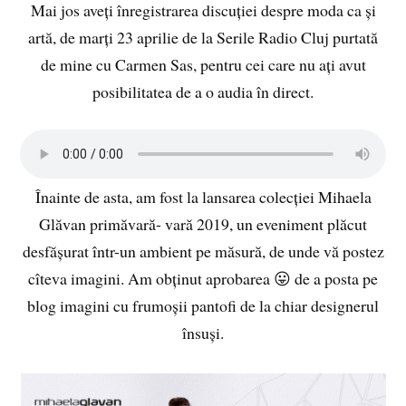
Mai jos aveți înregistrarea discuției despre moda ca și
artă, de marți 23 aprilie de la Serile Radio Cluj purtată
de mine cu Carmen Sas, pentru cei care nu ați avut
posibilitatea de a o audia în direct.
Înainte de asta, am fost la lansarea colecției Mihaela
Glăvan primăvară- vară 2019, un eveniment plăcut
desfășurat într-un ambient pe măsură, de unde vă postez
cîteva imagini. Am obținut aprobarea 😛 de a posta pe
blog imagini cu frumoșii pantofi de la chiar designerul
însuși.