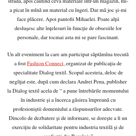
stradă, apoi căutînd ceva materiale într-un magazin, mi-
a picat în mînă un material cu îngeri. Dar mă joc și-mi
face plăcere. Apoi pantofii Mihaelei. Poate alții
deslușesc alte înțelesuri în funcție de obsesiile lor
personale, dar tocmai asta mi se pare fascinant.
Un alt eveniment la care am participat săptămîna trecută
a fost
Fashion Connect,
organizat de publicația de
specialitate Dialog textil. Scopul acesteia, deloc de
neglijat este, după cum declara Andrei Pena, publisher
la Dialog textil acela de “ a pune întrebările momentului
în industrie și a încerca găsirea împreună cu
profesioniștii domeniului a răspunsurilor adecvate.
Dincolo de dezbatere și de informare, se dorește a fi un
exercițiu de solidaritate pentru industria textilă și de