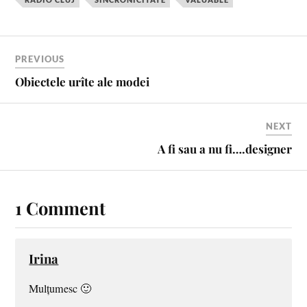
o
e
r
k
s
t
PREVIOUS
Obiectele urîte ale modei
NEXT
A fi sau a nu fi….designer
1 Comment
Irina
Mulțumesc 🙂