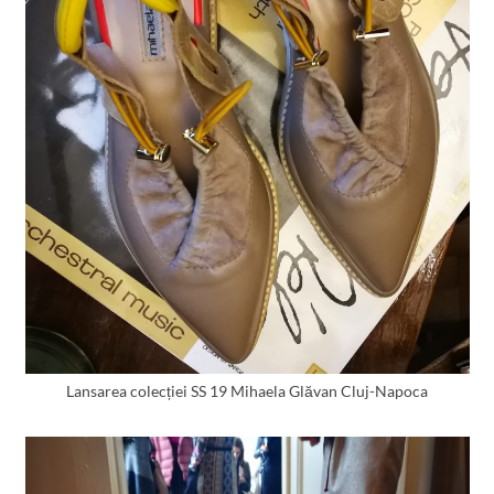
Lansarea colecției SS 19 Mihaela Glăvan Cluj-Napoca