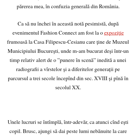
părerea mea, în confuzia generală din România.
Ca să nu închei în această notă pesimistă, după
evenimentul Fashion Connect am fost la o
expoziție
frumoasă la Casa Filipescu-Cesianu care ține de Muzeul
Municipiului București, unde m-am bucurat deși într-un
timp relativ alert de o ”punere în scenă” inedită a unei
radiografii a vîrstelor și a diferitelor generații pe
parcursul a trei secole începînd din sec. XVIII și pînă în
secolul XX.
Unele lucruri se întîmplă, într-adevăr, ca atunci cînd ești
copil. Brusc, ajungi să dai peste lumi nebănuite la care