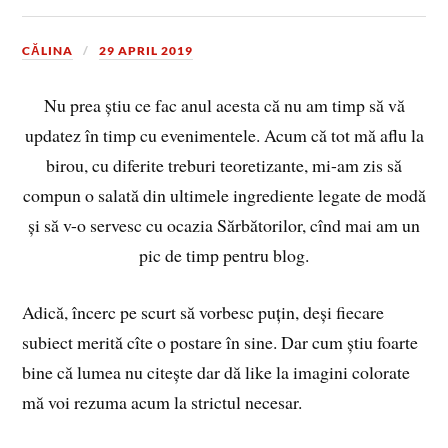
CĂLINA
29 APRIL 2019
Nu prea știu ce fac anul acesta că nu am timp să vă
updatez în timp cu evenimentele. Acum că tot mă aflu la
birou, cu diferite treburi teoretizante, mi-am zis să
compun o salată din ultimele ingrediente legate de modă
și să v-o servesc cu ocazia Sărbătorilor, cînd mai am un
pic de timp pentru blog.
Adică, încerc pe scurt să vorbesc puțin, deși fiecare
subiect merită cîte o postare în sine. Dar cum știu foarte
bine că lumea nu citește dar dă like la imagini colorate
mă voi rezuma acum la strictul necesar.