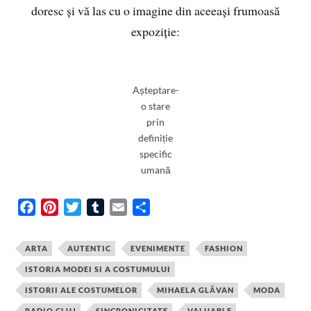
doresc și vă las cu o imagine din aceeași frumoasă
expoziție:
Așteptare-
o stare
prin
definiție
specific
umană
F
P
T
T
E
S
a
i
w
u
m
h
c
n
i
m
a
a
ARTA
AUTENTIC
EVENIMENTE
FASHION
e
t
t
b
i
r
ISTORIA MODEI SI A COSTUMULUI
b
e
t
l
l
e
ISTORII ALE COSTUMELOR
MIHAELA GLĂVAN
MODA
o
r
e
r
RADIO CLUJ
SINCRONICITATE
VALUABLE