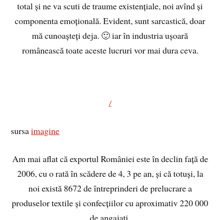
total și ne va scuti de traume existențiale, noi avînd și
componenta emoțională. Evident, sunt sarcastică, doar
mă cunoașteți deja. 🙂 iar în industria ușoară
românească toate aceste lucruri vor mai dura ceva.
/
sursa
imagine
Am mai aflat că exportul României este în declin față de
2006, cu o rată în scădere de 4, 3 pe an, și că totuși, la
noi există 8672 de întreprinderi de prelucrare a
produselor textile și confecțiilor cu aproximativ 220 000
de angajați.