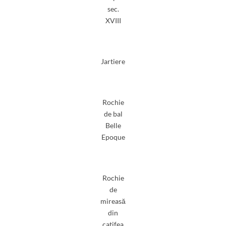
sec.
XVIII
Jartiere
Rochie
de bal
Belle
Epoque
Rochie
de
mireasă
din
catifea