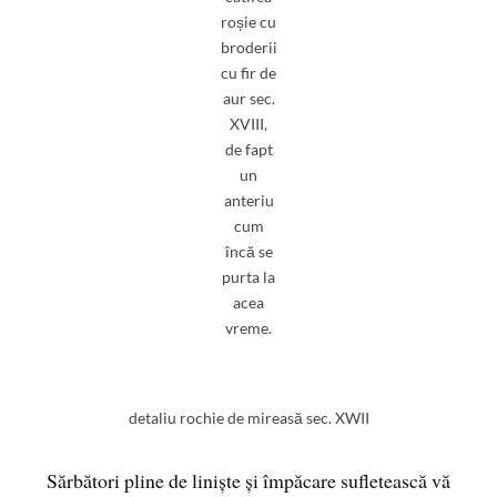
roșie cu
broderii
cu fir de
aur sec.
XVIII,
de fapt
un
anteriu
cum
încă se
purta la
acea
vreme.
detaliu rochie de mireasă sec. XWII
Sărbători pline de liniște și împăcare sufletească vă