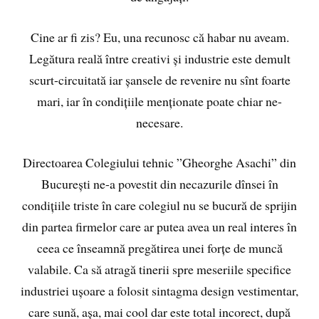
Cine ar fi zis? Eu, una recunosc că habar nu aveam.
Legătura reală între creativi și industrie este demult
scurt-circuitată iar șansele de revenire nu sînt foarte
mari, iar în condițiile menționate poate chiar ne-
necesare.
Directoarea Colegiului tehnic ”Gheorghe Asachi” din
București ne-a povestit din necazurile dînsei în
condițiile triste în care colegiul nu se bucură de sprijin
din partea firmelor care ar putea avea un real interes în
ceea ce înseamnă pregătirea unei forțe de muncă
valabile. Ca să atragă tinerii spre meseriile specifice
industriei ușoare a folosit sintagma design vestimentar,
care sună, așa, mai cool dar este total incorect, după