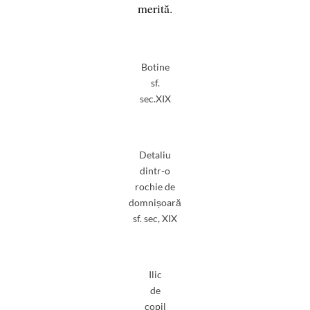
merită.
Botine
sf.
sec.XIX
Detaliu
dintr-o
rochie de
domnișoară
sf. sec, XIX
Ilic
de
copil