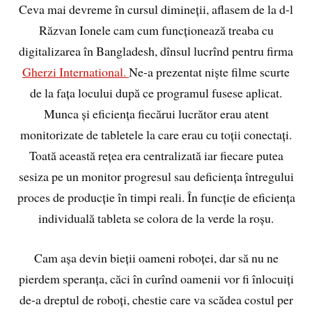
Ceva mai devreme în cursul dimineții, aflasem de la d-l
Răzvan Ionele cam cum funcționează treaba cu
digitalizarea în Bangladesh, dînsul lucrînd pentru firma
Gherzi International.
Ne-a prezentat niște filme scurte
de la fața locului după ce programul fusese aplicat.
Munca și eficiența fiecărui lucrător erau atent
monitorizate de tabletele la care erau cu toții conectați.
Toată această rețea era centralizată iar fiecare putea
sesiza pe un monitor progresul sau deficiența întregului
proces de producție în timpi reali. În funcție de eficiența
individuală tableta se colora de la verde la roșu.
Cam așa devin bieții oameni roboței, dar să nu ne
pierdem speranța, căci în curînd oamenii vor fi înlocuiți
de-a dreptul de roboți, chestie care va scădea costul per