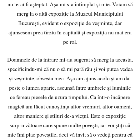
nu te-ai fi așteptat. Așa mi s-a întîmplat și mie. Voiam să
merg la o altă expoziție la Muzeul Municipiului
București, evident o expoziție de veșminte, dar
ajunsesem prea tîrziu în capitală și expoziția nu mai era
pe rol.
Doamnele de la intrare mi-au sugerat să merg la aceasta,
specificîndu-mi că nu o să mi pară rău și voi putea vedea
și veșminte, obsesia mea. Așa am ajuns acolo și am dat
peste o lumea aparte, ascunsă între umbrele și luminile
ce fereau piesele de uzura timpului. Ca într-o încăpere
magică am făcut cunoștința altor vremuri, altor oameni,
altor maniere și stiluri de-a viețui. Este o expoziție
surprinzătoare care spune multe povești, iar voi știți că
mie îmi plac poveștile, deci vă invit să o vedeți pentru că