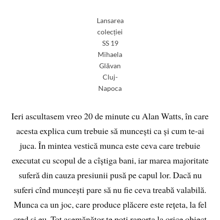
Lansarea
colecției
SS 19
Mihaela
Glăvan
Cluj-
Napoca
Ieri ascultasem vreo 20 de minute cu Alan Watts, în care
acesta explica cum trebuie să muncești ca și cum te-ai
juca. În mintea vestică munca este ceva care trebuie
executat cu scopul de a cîștiga bani, iar marea majoritate
suferă din cauza presiunii pusă pe capul lor. Dacă nu
suferi cînd muncești pare să nu fie ceva treabă valabilă.
Munca ca un joc, care produce plăcere este rețeta, la fel
cred și eu. Tot asemănător te poți raporta la orice obiect