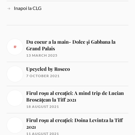
Inapoi la CLG
Du coeur a la main- Dolce și Gabbana la
Grand Palais
13 MARCH 2025
Upcycled by Roseco
7 OCTOBER 2021
Firul roșu al creației: A mind trip de Lucian
Broscățean la Tiff 2021
18 AUGUST 2021
Firul roșu al creației: Doina Levintza la Tiff
2021
11 AUGUST 2021