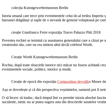
colecția Kunstgewerbemuseum Berlin
Istoria umană care trece prin evenimentele celui de-al treilea Imperiu ș
baroanei drăgălașe și suple de o nevastă de general voluptoasă pe care
creație Gianfranco Ferre expoziția Traces Palazzo Pitti 2018
Povestea rochiei se termină cu asasinarea generalului care a căzut pe un
creatorului său, care nu era nimeni altul decât celebrul Worth.
Creație Worth Kunstgewerbemuseum Berlin
Rochia, după toate răsucirile istorice nici măcar nu fusese achitată c
evenimentele sociale, politice, istorice și modă.
Creație de epocă din expoziția
Composition devoille
s Musee du
Așa se dovedește și că din perspectiva veșmintelor, oamenii pot fi ne
O să încerc să traduc, dacă timpul îmi va permite istoria absolut fascina
suculente, nimic nu ar putea sugera asta din descrierile suratelor vesti