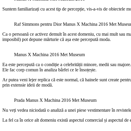
Suntem familiarizați cu acest tip de percepție, vis-a-vis de obiectele 
Raf Simmons pentru Dior Manus X Machina 2016 Met Muse
Ca o persoană ce activez demult în acest domeniu, cu mai mult sau mai 
imposibil) pot depune mărturie că așa este percepută moda.
Manus X Machina 2016 Met Museum
Ea este percepută ca o condiție a celebrității minore, medii sau majore.
Ele fac corp comun în analiza bârfei ce le însoțește.
Ar putea veni lejer replica că este normal, că hainele sunt create pentr
prin extensie ideii de modă.
Prada Manus X Machina 2016 Met Museum
Nu veți vedea niciodată o analiză a unei piese vestimentare în revistele
La fel ca în orice alt domeniu există aspectul comercial și aspectul de e