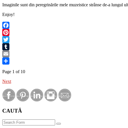
Imaginile sunt din peregrinările mele muzeistice strânse de-a lungul ult
Enjoy!
Facebook
Pinterest
Twitter
Tumblr
Email
Share
Page 1 of 10
Next
CAUTĂ
Search