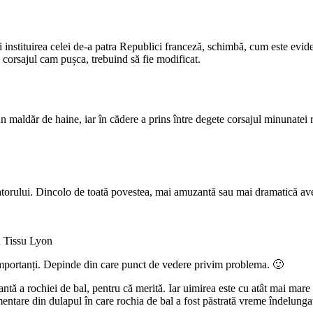
i instituirea celei de-a patra Republici franceză, schimbă, cum este evide
 corsajul cam pușca, trebuind să fie modificat.
 maldăr de haine, iar în cădere a prins între degete corsajul minunatei r
reatorului. Dincolo de toată povestea, mai amuzantă sau mai dramatică av
 Tissu Lyon
importanți. Depinde din care punct de vedere privim problema. 🙂
ntă a rochiei de bal, pentru că merită. Iar uimirea este cu atât mai mare c
mentare din dulapul în care rochia de bal a fost păstrată vreme îndelunga