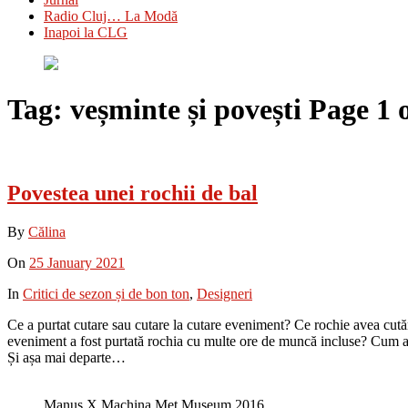
Radio Cluj… La Modă
Inapoi la CLG
Tag:
veșminte și povești
Page 1 
Povestea unei rochii de bal
By
Călina
On
25 January 2021
In
Critici de sezon și de bon ton
,
Designeri
Ce a purtat cutare sau cutare la cutare eveniment? Ce rochie avea cutăr
eveniment a fost purtată rochia cu multe ore de muncă incluse? Cum a a
Și așa mai departe…
Manus X Machina Met Museum 2016