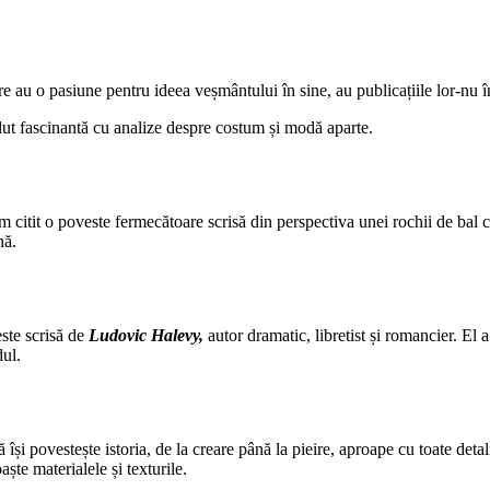
are au o pasiune pentru ideea veșmântului în sine, au publicațiile lor-nu
olut fascinantă cu analize despre costum și modă aparte.
 citit o poveste fermecătoare scrisă din perspectiva unei rochii de bal ce
nă.
ste scrisă de
Ludovic Halevy,
autor dramatic, libretist și romancier. E
dul.
ă își povestește istoria, de la creare până la pieire, aproape cu toate deta
aște materialele și texturile.