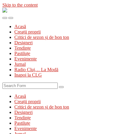
Skip to the content
Diva
&
Toggle
Toggle
Divanul
the
the
Acasă
mobile
search
Creații proprii
menu
field
Critici de sezon și de bon ton
Designeri
Tendințe
Pastiluțe
Evenimente
Jurnal
Radio Cluj… La Modă
Inapoi la CLG
Search
Acasă
Creații proprii
Critici de sezon și de bon ton
Designeri
Tendințe
Pastiluțe
Evenimente
Jurnal