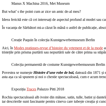
Manus X Machina 2016, Met Museum
But what’ s the point cum ar zice un amic de-al meu?
Ideea fericită este că cei interesați de aspectul profund al modei sau c
În vacanța de Sărbători mi-a căzut în mână o astfel de publicație, abs
Creație Paquin în colecția Kunstgewerbemuseum Berlin
Aici, în
Modes pratiques-revue d’histoire du vetement et de la mode
am
tristețile prin prisma purtării sau nepurtării sale de către prima sa stăpâ
Colecția permanentă de costume Kunstgewerbemuseum Berlin
Povestea se numește
Histoire d’une robe de bal,
datează din 1871 și e
asta așa ca să spunem și noi o chestie spectaculoasă, cum e acum tren
Expoziția
Traces
Palazzo Pitti 2018
Rochia spectaculoasă alb ivoire din mătase, satin, tulle, batist și dantel
iar descrierile sunt fascinante pentru cineva care iubește creația și cuno