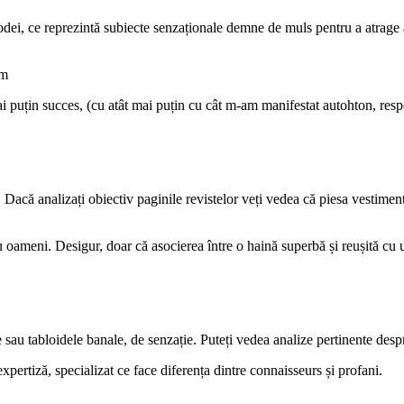
modei, ce reprezintă subiecte senzaționale demne de muls pentru a atrage 
um
puțin succes, (cu atât mai puțin cu cât m-am manifestat autohton, respe
 Dacă analizați obiectiv paginile revistelor veți vedea că piesa vestiment
u oameni. Desigur, doar că asocierea între o haină superbă și reușită cu u
 sau tabloidele banale, de senzație. Puteți vedea analize pertinente despr
xpertiză, specializat ce face diferența dintre connaisseurs și profani.