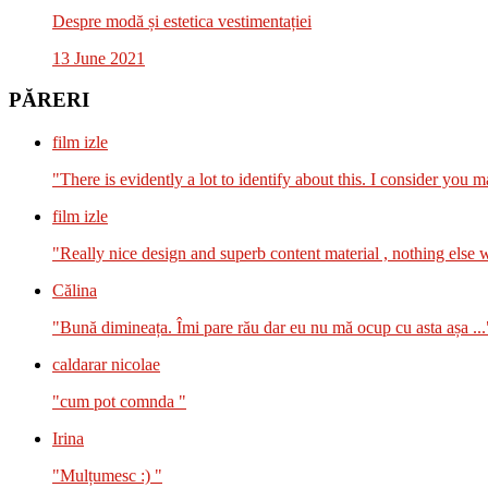
Despre modă și estetica vestimentației
13 June 2021
PĂRERI
film izle
"There is evidently a lot to identify about this. I consider you m
film izle
"Really nice design and superb content material , nothing else we
Călina
"Bună dimineața. Îmi pare rău dar eu nu mă ocup cu asta așa ...
caldarar nicolae
"cum pot comnda "
Irina
"Mulțumesc :) "