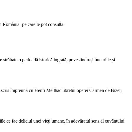
 în România- pe care le pot consulta.
 străbate o perioadă istorică ingrată, povestindu-și bucuriile și
l a scris împreună cu Henri Meilhac libretul operei Carmen de Bizet,
liile ce fac deliciul unei vieți umane, în adevăratul sens al cuvântului