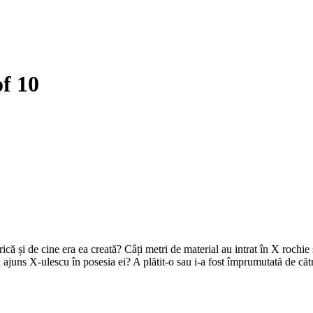
of 10
ică și de cine era ea creată? Câți metri de material au intrat în X rochi
juns X-ulescu în posesia ei? A plătit-o sau i-a fost împrumutată de către