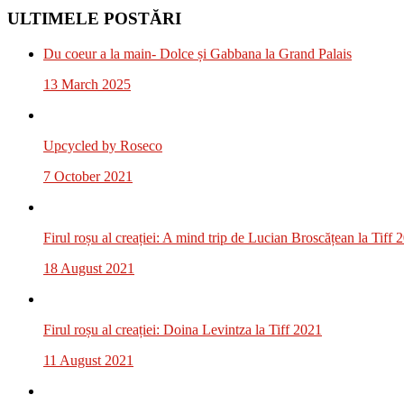
ULTIMELE POSTĂRI
Du coeur a la main- Dolce și Gabbana la Grand Palais
13 March 2025
Upcycled by Roseco
7 October 2021
Firul roșu al creației: A mind trip de Lucian Broscățean la Tiff 
18 August 2021
Firul roșu al creației: Doina Levintza la Tiff 2021
11 August 2021