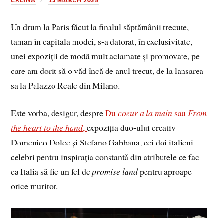
CĂLINA
13 MARCH 2025
Un drum la Paris făcut la finalul săptămânii trecute,
taman în capitala modei, s-a datorat, în exclusivitate,
unei expoziții de modă mult aclamate și promovate, pe
care am dorit să o văd încă de anul trecut, de la lansarea
sa la Palazzo Reale din Milano.
Este vorba, desigur, despre
Du
coeur a la main
sau
From
the heart to the hand
,
expoziția duo-ului creativ
Domenico Dolce și Stefano Gabbana, cei doi italieni
celebri pentru inspirația constantă din atributele ce fac
ca Italia să fie un fel de
promise land
pentru aproape
orice muritor.