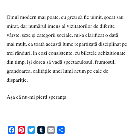
Omul modern mai poate, cu greu să fie uimit, șocat sau
mirat, dar numărul imens al vizitatorilor de diferite
vârste, sexe și categorii sociale, mi-a clarificat o dată
mai mult, ca toată această lume repartizată disciplinat pe
trei rânduri, în cozi consistente, cu biletele achiziționate
din timp, își dorea să vadă spectaculosul, frumosul,
grandoarea, calitățile unei lumi acum pe cale de
dispariție.
Așa că nu-mi pierd speranța.
F
P
T
T
E
S