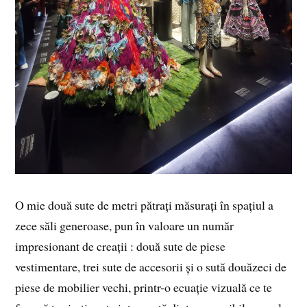
O mie două sute de metri pătrați măsurați în spațiul a
zece săli generoase, pun în valoare un număr
impresionant de creații : două sute de piese
vestimentare, trei sute de accesorii și o sută douăzeci de
piese de mobilier vechi, printr-o ecuație vizuală ce te