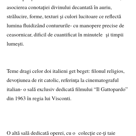
asocierea conotației divinului decantată în auriu,
strălucire, forme, texturi și culori lucitoare ce reflectă
lumina fluidizând contururile- cu manopere precise de
ceasornicar, dificil de cuantificat în minutele și timpii
lumești.
Teme dragi celor doi italieni get beget: filonul religios,
devoțiunea de rit catolic, referința la cinematograful
italian- o sală exclusiv dedicată filmului “Il Gattopardo”
din 1963 în regia lui Visconti.
O altă sală dedicată operei, cu o colecție ce-ți taie