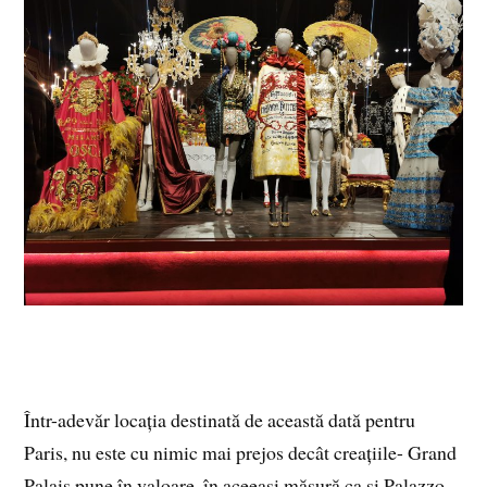
Într-adevăr locația destinată de această dată pentru
Paris, nu este cu nimic mai prejos decât creațiile- Grand
Palais pune în valoare, în aceeași măsură ca și Palazzo