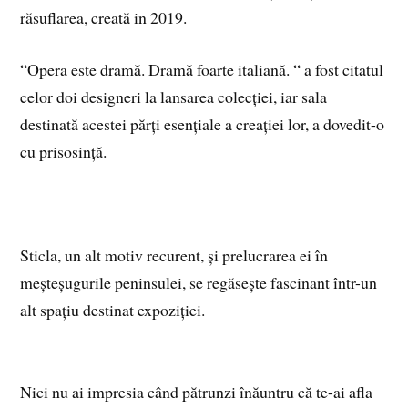
răsuflarea, creată in 2019.
“Opera este dramă. Dramă foarte italiană. “ a fost citatul
celor doi designeri la lansarea colecției, iar sala
destinată acestei părți esențiale a creației lor, a dovedit-o
cu prisosință.
Sticla, un alt motiv recurent, și prelucrarea ei în
meșteșugurile peninsulei, se regăsește fascinant într-un
alt spațiu destinat expoziției.
Nici nu ai impresia când pătrunzi înăuntru că te-ai afla