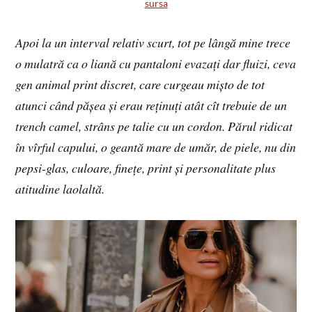
sursa
Apoi la un interval relativ scurt, tot pe lângă mine trece
o mulatră ca o liană cu pantaloni evazați dar fluizi, ceva
gen animal print discret, care curgeau mișto de tot
atunci când pășea și erau reținuți atât cît trebuie de un
trench camel, strâns pe talie cu un cordon. Părul ridicat
în vîrful capului, o geantă mare de umăr, de piele, nu din
pepsi-glas, culoare, finețe, print și personalitate plus
atitudine laolaltă.