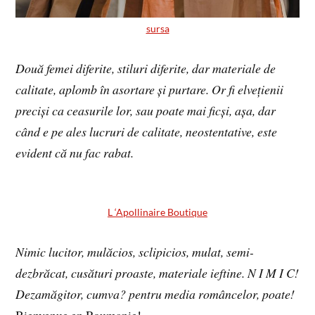
sursa
Două femei diferite, stiluri diferite, dar materiale de
calitate, aplomb în asortare și purtare. Or fi elvețienii
preciși ca ceasurile lor, sau poate mai ficși, așa, dar
când e pe ales lucruri de calitate, neostentative, este
evident că nu fac rabat.
L ‘Apollinaire Boutique
Nimic lucitor, mulăcios, sclipicios, mulat, semi-
dezbrăcat, cusături proaste, materiale ieftine. N I M I C!
Dezamăgitor, cumva? pentru media româncelor, poate!
Bienvenue en Roumanie!