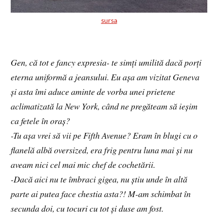
sursa
Gen, că tot e fancy expresia- te simți umilită dacă porți
eterna uniformă a jeansului. Eu așa am vizitat Geneva
și asta îmi aduce aminte de vorba unei prietene
aclimatizată la New York, când ne pregăteam să ieșim
ca fetele în oraș?
-Tu așa vrei să vii pe Fifth Avenue? Eram în blugi cu o
flanelă albă oversized, era frig pentru luna mai și nu
aveam nici cel mai mic chef de cochetării.
-Dacă aici nu te îmbraci gigea, nu știu unde în altă
parte ai putea face chestia asta?! M-am schimbat în
secunda doi, cu tocuri cu tot și duse am fost.