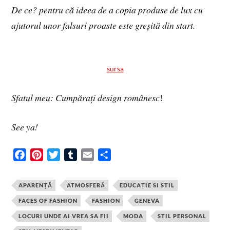
De ce? pentru că ideea de a copia produse de lux cu
ajutorul unor falsuri proaste este greșită din start.
sursa
Sfatul meu: Cumpărați design românesc
!
See ya!
F
P
T
T
E
S
a
i
w
u
m
h
c
n
i
m
a
a
APARENȚĂ
ATMOSFERĂ
EDUCAȚIE SI STIL
e
t
t
b
i
r
FACES OF FASHION
FASHION
GENEVA
b
e
t
l
l
e
LOCURI UNDE AI VREA SA FII
MODA
STIL PERSONAL
o
r
e
r