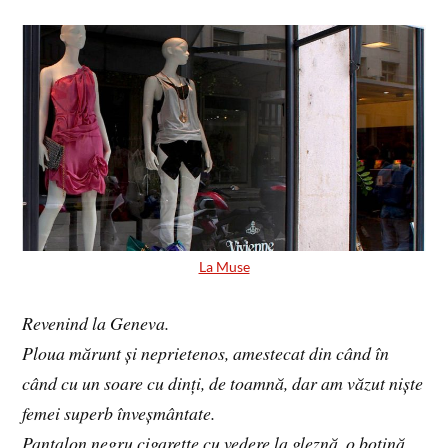
La Muse
Revenind la Geneva.
Ploua mărunt și neprietenos, amestecat din când în
când cu un soare cu dinți, de toamnă, dar am văzut niște
femei superb înveșmântate.
Pantalon negru cigarette cu vedere la gleznă, o botină