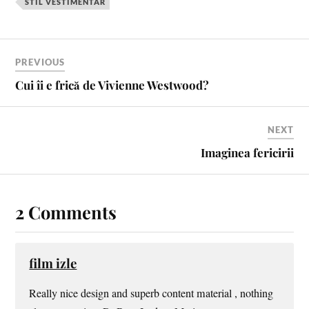
o
e
r
STIL VESTIMENTAR
k
s
t
PREVIOUS
Cui îi e frică de Vivienne Westwood?
NEXT
Imaginea fericirii
2 Comments
film izle
Really nice design and superb content material , nothing