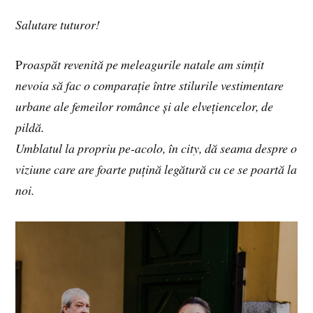
Salutare tuturor!
P
roaspăt revenită pe meleagurile natale am simțit
nevoia să fac o comparație între stilurile vestimentare
urbane ale femeilor românce și ale elvețiencelor, de
pildă.
Umblatul la propriu pe-acolo, în city, dă seama despre o
viziune care are foarte puțină legătură cu ce se poartă la
noi.