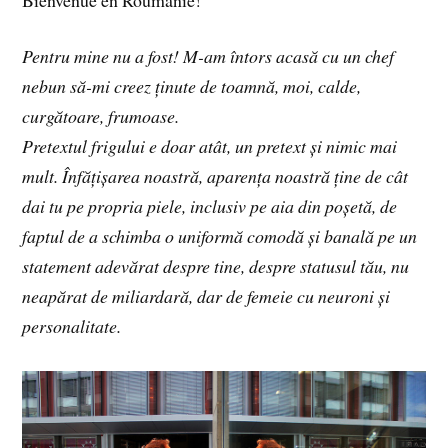
Pentru mine nu a fost! M-am întors acasă cu un chef
nebun să-mi creez ținute de toamnă, moi, calde,
curgătoare, frumoase.
Pretextul frigului e doar atât, un pretext și nimic mai
mult. Înfățișarea noastră, aparența noastră ține de cât
dai tu pe propria piele, inclusiv pe aia din poșetă, de
faptul de a schimba o uniformă comodă și banală pe un
statement adevărat despre tine, despre statusul tău, nu
neapărat de miliardară, dar de femeie cu neuroni și
personalitate.