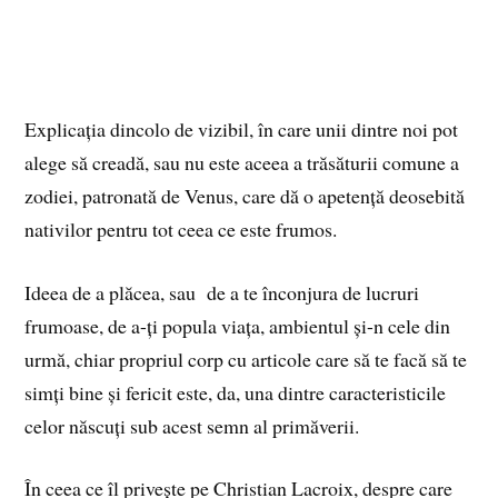
Explicația dincolo de vizibil, în care unii dintre noi pot
alege să creadă, sau nu este aceea a trăsăturii comune a
zodiei, patronată de Venus, care dă o apetență deosebită
nativilor pentru tot ceea ce este frumos.
Ideea de a plăcea, sau de a te înconjura de lucruri
frumoase, de a-ți popula viața, ambientul și-n cele din
urmă, chiar propriul corp cu articole care să te facă să te
simți bine și fericit este, da, una dintre caracteristicile
celor născuți sub acest semn al primăverii.
În ceea ce îl privește pe Christian Lacroix, despre care