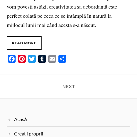
vom povesti astăzi, creativitatea sa debordantă este
perfect colată pe ceea ce se întâmplă în natură la
mijlocul lunii mai când acesta s-a născut.
READ MORE
F
P
T
T
E
S
a
i
w
u
m
h
c
n
i
m
a
a
e
t
t
b
i
r
NEXT
b
e
t
l
l
e
o
r
e
r
o
e
r
k
s
Acasă
t
Creații proprii