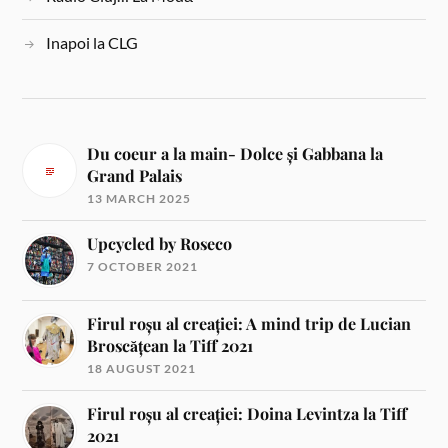
Inapoi la CLG
Du coeur a la main- Dolce și Gabbana la
Grand Palais
13 MARCH 2025
Upcycled by Roseco
7 OCTOBER 2021
Firul roșu al creației: A mind trip de Lucian
Broscățean la Tiff 2021
18 AUGUST 2021
Firul roșu al creației: Doina Levintza la Tiff
2021