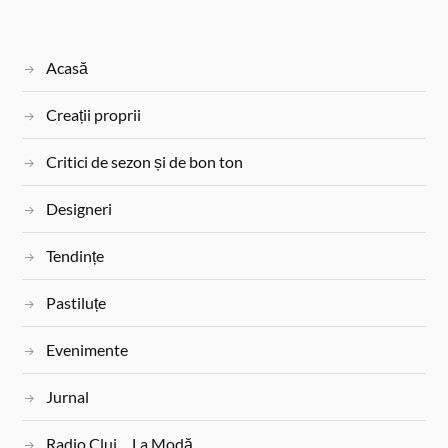
Acasă
Creații proprii
Critici de sezon și de bon ton
Designeri
Tendințe
Pastiluțe
Evenimente
Jurnal
Radio Cluj… La Modă