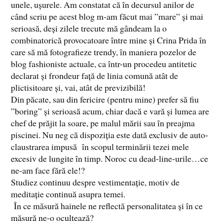
unele, ușurele. Am constatat că în decursul anilor de
când scriu pe acest blog m-am făcut mai ”mare” și mai
serioasă, deși zilele trecute mă gândeam la o
combinatorică provocatoare între mine și Crina Prida în
care să mă fotografieze trendy, în maniera pozelor de
blog fashioniste actuale, ca într-un procedeu antitetic
declarat și frondeur față de linia comună atât de
plictisitoare și, vai, atât de previzibilă!
Din păcate, sau din fericire (pentru mine) prefer să fiu
”boring” și serioasă acum, chiar dacă e vară și lumea are
chef de prăjit la soare, pe malul mării sau în preajma
piscinei. Nu neg că dispoziția este dată exclusiv de auto-
claustrarea impusă în scopul terminării tezei mele
excesiv de lungite în timp. Noroc cu dead-line-urile…ce
ne-am face fără ele!?
Studiez continuu despre vestimentație, motiv de
meditație continuă asupra temei.
În ce măsură hainele ne reflectă personalitatea și în ce
măsură ne-o ocultează?