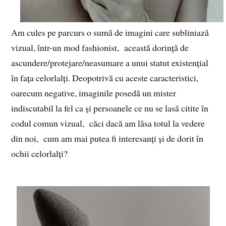
Am cules pe parcurs o sumă de imagini care subliniază
vizual, într-un mod fashionist, această dorință de
ascundere/protejare/neasumare a unui statut existențial
în fața celorlalți. Deopotrivă cu aceste caracteristici,
oarecum negative, imaginile posedă un mister
indiscutabil la fel ca și persoanele ce nu se lasă citite în
codul comun vizual, căci dacă am lăsa totul la vedere
din noi, cum am mai putea fi interesanți și de dorit în
ochii celorlalți?