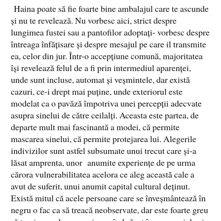
Haina poate să fie foarte bine ambalajul care te ascunde
și nu te revelează. Nu vorbesc aici, strict despre
lungimea fustei sau a pantofilor adoptați- vorbesc despre
întreaga înfățisare și despre mesajul pe care il transmite
ea, celor din jur. Într-o accepțiune comună, majoritatea
își revelează felul de a fi prin intermediul aparenței,
unde sunt incluse, automat și veșmintele, dar există
cazuri, ce-i drept mai puține, unde exteriorul este
modelat ca o pavăză împotriva unei percepții adecvate
asupra sinelui de către ceilalți. Aceasta este partea, de
departe mult mai fascinantă a modei, că permite
mascarea sinelui, că permite protejarea lui. Alegerile
indivizilor sunt astfel subsumate unui trecut care și-a
lăsat amprenta, unor anumite experiențe de pe urma
cărora vulnerabilitatea acelora ce aleg această cale a
avut de suferit, unui anumit capital cultural deținut.
Există mitul că acele persoane care se înveșmântează în
negru o fac ca să treacă neobservate, dar este foarte greu