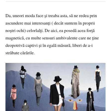
Da, uneori moda face și treaba asta, să ne redea prin
ascundere mai interesanți ( decât suntem în proprii
noștri ochi) celorlalți. De aici, ea posedă acea forță
magnetică, cu multe sensuri ambivalente care ne ține
deopotrivă captivi și în egală măsură, liberi de a-i
străbate cărările.