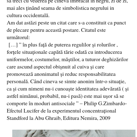
să treci cu vederea pe cineva îmbrăcat în negru, zi de zi,
mai ales ținând seama de simbolistica negrului in
cultura occidentală.
Am dat astăzi peste un citat care s-a constituit ca punct
de plecare pentru această postare. Citatul este
următorul:
[…] ” în plus față de puterea regulilor și rolurilor ,
forțele situaționale capătă tărie odată cu introducerea
uniformelor, costumelor, măștilor, a tuturor deghizărilor
care ascund aspectul obișnuit al cuiva și care
promovează anonimatul și reduc responsabilitatea
personală. Când cineva se simte anonim într-o situație,
ca și cum nimeni nu-i cunoaște identitatea adevărată ( și
astfel nimănui, probabil, nu-i pasă) este mai ușor să se
comporte în moduri antisociale ” – Philip G.Zimbardo-
Efectul Lucifer de la experimentul concentrațional
Standford la Abu Ghraib, Editura Nemira, 2009