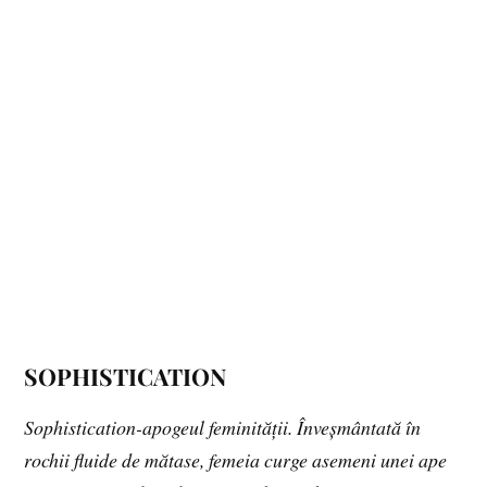
SOPHISTICATION
Sophistication-apogeul feminității. Înveșmântată în
rochii fluide de mătase, femeia curge asemeni unei ape