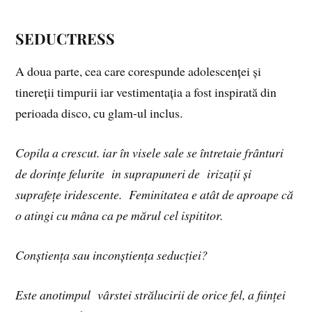
SEDUCTRESS
A doua parte, cea care corespunde adolescenței și
tinereții timpurii iar vestimentația a fost inspirată din
perioada disco, cu glam-ul inclus.
Copila a crescut. iar în visele sale se întretaie frânturi
de dorințe felurite in suprapuneri de irizații și
suprafețe iridescente. Feminitatea e atât de aproape că
o atingi cu mâna ca pe mărul cel ispititor.
Conștiența sau inconștiența seducției?
Este anotimpul vârstei strălucirii de orice fel, a ființei