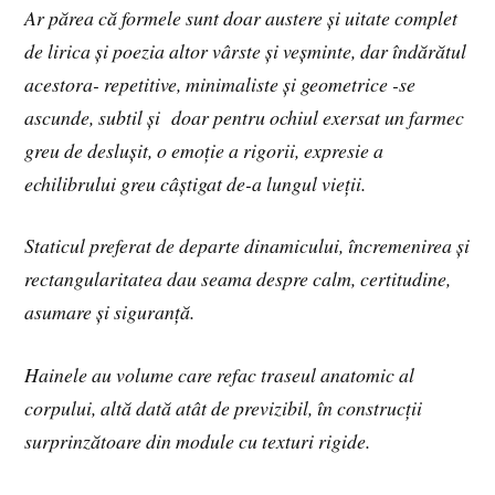
Ar părea că formele sunt doar austere și uitate complet
de lirica și poezia altor vârste și veșminte, dar îndărătul
acestora- repetitive, minimaliste și geometrice -se
ascunde, subtil și doar pentru ochiul exersat un farmec
greu de deslușit, o emoție a rigorii, expresie a
echilibrului greu câștigat de-a lungul vieții.
Staticul preferat de departe dinamicului, încremenirea și
rectangularitatea dau seama despre calm, certitudine,
asumare și siguranță.
Hainele au volume care refac traseul anatomic al
corpului, altă dată atât de previzibil, în construcții
surprinzătoare din module cu texturi rigide.