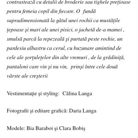
contrastează cu detalii de broderie sau tighele prețioase
pentru femeia copil din fiecare. O fundă
supradimensionată la gâtul unei rochii ca mustățile
țepoase și mari ale unei pisici, o jachetă de-a mamei ,
smulsă parcă la repezeală și purtată peste rochie, un
pardesiu albastru ca cerul, cu buzunare amintind de
cele ale șorțulețelor din alte vremuri , de la grădiniță,
pantaloni care vin și nu vin, prinși între cele două
vârste ale creșterii
Vestimentație și styling: Călina Langa
Fotografii și editare grafică: Daria Langa
Modele: Bia Baraboi și Clara Bobiș