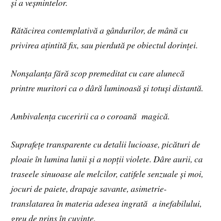
și a veșmintelor.
Rătăcirea contemplativă a gândurilor, de mână cu
privirea ațintită fix, sau pierdută pe obiectul dorinței.
Nonșalanța fără scop premeditat cu care alunecă
printre muritori ca o dâră luminoasă și totuși distantă.
Ambivalența cuceririi ca o coroană magică.
Suprafețe transparente cu detalii lucioase, picături de
ploaie în lumina lunii și a nopții violete. Dâre aurii, ca
traseele sinuoase ale melcilor, catifele senzuale și moi,
jocuri de paiete, drapaje savante, asimetrie-
translatarea în materia adesea ingrată a inefabilului,
greu de prins în cuvinte.