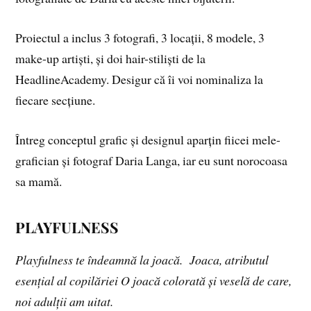
Proiectul a inclus 3 fotografi, 3 locații, 8 modele, 3
make-up artiști, și doi hair-stiliști de la
HeadlineAcademy. Desigur că îi voi nominaliza la
fiecare secțiune.
Întreg conceptul grafic și designul aparțin fiicei mele-
grafician și fotograf Daria Langa, iar eu sunt norocoasa
sa mamă.
PLAYFULNESS
Playfulness te îndeamnă la joacă.
Joaca, atributul
esențial al copilăriei
O joacă colorată și veselă de care,
noi adulții am uitat.