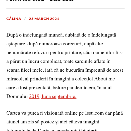
CĂLINA
23 MARCH 2021
După o îndelungată muncă, dublată de o îndelungată
așteptare, după numeroase corecturi, după alte
nenumărate refuzuri pentru printare, căci oamenilor li s-
a părut un lucru complicat, toate sarcinile aflate în
seama fiicei mele, iată că ne bucurăm împreună de acest
miracol, al prinderii în imagini a colecției About me
care a fost prezentată, before pandemic era, în anul
Domnului
2019, luna septembrie.
Cartea va putea fi vizionată online pe Issu.com dar până
atunci am zis să postez și aici câteva imagini
fotografiate de Daria cu aceste mici bijuterii.