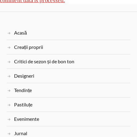
Acasă
Creații proprii
Critici de sezon și de bon ton
Designeri
Tendințe
Pastiluțe
Evenimente
Jurnal