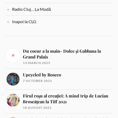
Radio Cluj… La Modă
Inapoi la CLG
Du coeur a la main- Dolce și Gabbana la
Grand Palais
13 MARCH 2025
Upcycled by Roseco
7 OCTOBER 2021
Firul roșu al creației: A mind trip de Lucian
Broscățean la Tiff 2021
18 AUGUST 2021