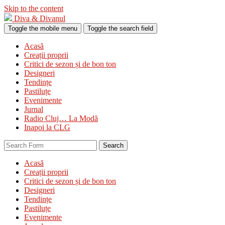
Skip to the content
Diva & Divanul
Toggle the mobile menu
Toggle the search field
Acasă
Creații proprii
Critici de sezon și de bon ton
Designeri
Tendințe
Pastiluțe
Evenimente
Jurnal
Radio Cluj… La Modă
Inapoi la CLG
Search
Acasă
Creații proprii
Critici de sezon și de bon ton
Designeri
Tendințe
Pastiluțe
Evenimente