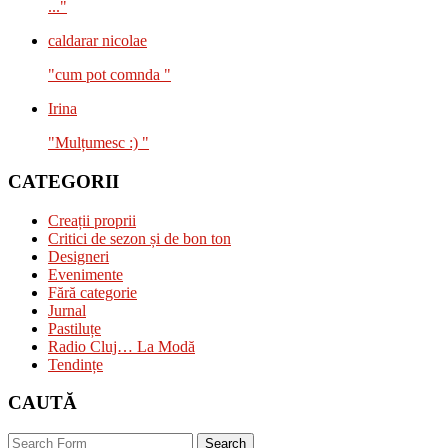
..."
caldarar nicolae
"cum pot comnda "
Irina
"Mulțumesc :) "
CATEGORII
Creații proprii
Critici de sezon și de bon ton
Designeri
Evenimente
Fără categorie
Jurnal
Pastiluțe
Radio Cluj… La Modă
Tendințe
CAUTĂ
Search