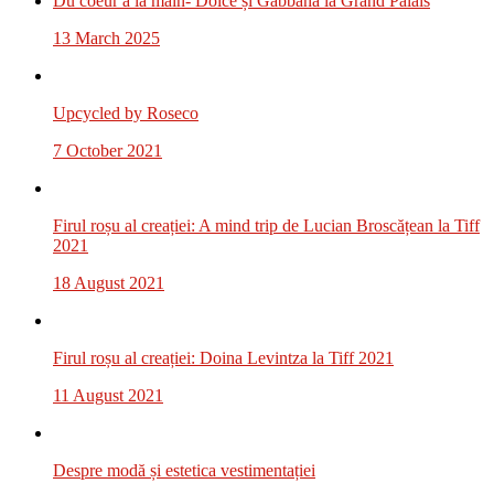
Du coeur a la main- Dolce și Gabbana la Grand Palais
13 March 2025
Upcycled by Roseco
7 October 2021
Firul roșu al creației: A mind trip de Lucian Broscățean la Tiff
2021
18 August 2021
Firul roșu al creației: Doina Levintza la Tiff 2021
11 August 2021
Despre modă și estetica vestimentației