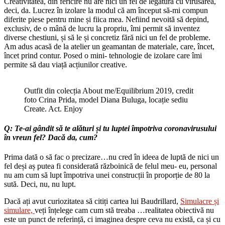
Creativitatea, din fericire nu are nici un fel de legătură cu virusarea,
deci, da. Lucrez în izolare la modul că am început să-mi compun
diferite piese pentru mine și fiica mea. Nefiind nevoită să depind,
exclusiv, de o mână de lucru la propriu, îmi permit să inventez
diverse chestiuni, și să le și concretiz fără nici un fel de probleme.
Am adus acasă de la atelier un geamantan de materiale, care, încet,
încet prind contur. Posed o mini- tehnologie de izolare care îmi
permite să dau viață acțiunilor creative.
Outfit din colecția About me/Equilibrium 2019, credit
foto Crina Prida, model Diana Buluga, locație sediu
Create. Act. Enjoy
Q: Te-ai gândit să te alături și tu luptei împotriva coronavirusului
în vreun fel? Dacă da, cum?
Prima dată o să fac o precizare…nu cred în ideea de luptă de nici un
fel deși aș putea fi considerată războinică de felul meu- eu, personal
nu am cum să lupt împotriva unei construcții în proporție de 80 la
sută. Deci, nu, nu lupt.
Dacă ați avut curiozitatea să citiți cartea lui Baudrillard,
Simulacre și
simulare,
veți înțelege cam cum stă treaba …realitatea obiectivă nu
este un punct de referință, ci imaginea despre ceva nu există, ca și cu