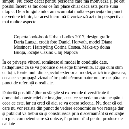
simplu. Nu creez decât pentru persoane care mă motivează și pe cât
posibil încerc să fac doar ce îmi place chiar dacă asta poate suna
utopic. De-a lungul anilor am acumulat multă experiență din punct
de vedere tehnic, iar acest lucru mă favorizează azi din perspectiva
mai multor aspecte.
Coperta look-book Urban Ladies 2017, design grafic
Daria Langa, credit foto Daniel Horvath, model Diana
Mosincat, Hairstyling Corina Costea, Make-up doina
Bucșa, locație Cazino Cluj-Napoca
În ce privește viitorul românesc al modei în condițiile date,
nădăjduiesc că se va produce o selecție binevenită. După cum știm
cu toții, foarte mult din aspectul exterior al modei, adică imaginea sa,
ceea ce se propagă vizual către public/consumator nu are neapărat ca
punct de referință o realitate.
Datorită posibilităților nesfârșite și extrem de diversificate în
domeniul construcției de imagine, ceea ce se vede nu este neapărat
ceea ce este, iar eu cred că aici se va opera selecția. Nu doar că cei
care nu vor rezista din punct de vedere economic se vor retrage dar
și publicul va trebui să-și construiască prin discernământ și educație
un gust competent care să opteze, în primul rînd pentru produse de
calitate.