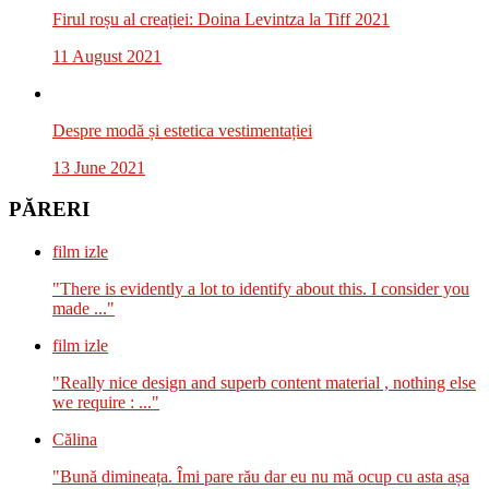
Firul roșu al creației: Doina Levintza la Tiff 2021
11 August 2021
Despre modă și estetica vestimentației
13 June 2021
PĂRERI
film izle
"There is evidently a lot to identify about this. I consider you
made ..."
film izle
"Really nice design and superb content material , nothing else
we require : ..."
Călina
"Bună dimineața. Îmi pare rău dar eu nu mă ocup cu asta așa