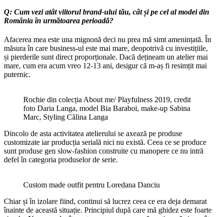
Q: Cum vezi atât viitorul brand-ului tău, cât și pe cel al modei din
România în următoarea perioadă?
Afacerea mea este una mignonă deci nu prea mă simt amenințată. În
măsura în care business-ul este mai mare, deopotrivă cu investițiile,
și pierderile sunt direct proporționale. Dacă dețineam un atelier mai
mare, cum era acum vreo 12-13 ani, desigur că m-aș fi resimțit mai
puternic.
Rochie din colecția About me/ Playfulness 2019, credit
foto Daria Langa, model Bia Baraboi, make-up Sabina
Marc, Styling Călina Langa
Dincolo de asta activitatea atelierului se axează pe produse
customizate iar producția serială nici nu există. Ceea ce se produce
sunt produse gen slow-fashion construite cu manopere ce nu intră
defel în categoria produselor de serie.
Custom made outfit pentru Loredana Danciu
Chiar și în izolare fiind, continui să lucrez ceea ce era deja demarat
înainte de această situație. Principiul după care mă ghidez este foarte