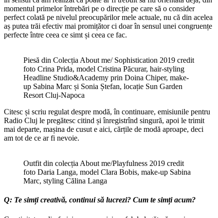
momentul primelor întrebări pe o direcție pe care să o consider
perfect colată pe nivelul preocupărilor mele actuale, nu că din acelea
aș putea trăi efectiv mai promițător ci doar în sensul unei congruențe
perfecte între ceea ce simt și ceea ce fac.
Piesă din Colecția About me/ Sophistication 2019 credit
foto Crina Prida, model Cristina Păcurar, hair-styling
Headline Studio&Academy prin Doina Chiper, make-
up Sabina Marc și Sonia Ștefan, locație Sun Garden
Resort Cluj-Napoca
Citesc și scriu regulat despre modă, în continuare, emisiunile pentru
Radio Cluj le pregătesc citind și înregistrînd singură, apoi le trimit
mai departe, mașina de cusut e aici, cărțile de modă aproape, deci
am tot de ce ar fi nevoie.
Outfit din colecția About me/Playfulness 2019 credit
foto Daria Langa, model Clara Bobis, make-up Sabina
Marc, styling Călina Langa
Q: Te simți creativă, continui să lucrezi? Cum te simți acum?