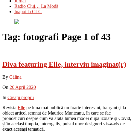
Jurnal
Radio Cluj… La Modă
Inapoi la CLG
Tag:
fotografi
Page 1 of 43
Diva featuring Elle, interviu imaginat(r)
By
Călina
On
26 April 2020
In
Creații proprii
Revista
Elle
pe luna mai publică un foarte interesant, tranșant și la
obiect articol semnat de Maurice Munteanu, în care se fac
pronosticuri despre cum va arăta lumea modei după izolare și Covid,
și în același timp ia, interogativ, pulsul unor designeri vis-a-vis de
exact aceeași tematică.