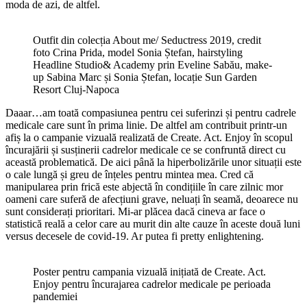
moda de azi, de altfel.
Outfit din colecția About me/ Seductress 2019, credit
foto Crina Prida, model Sonia Ștefan, hairstyling
Headline Studio& Academy prin Eveline Sabău, make-
up Sabina Marc și Sonia Ștefan, locație Sun Garden
Resort Cluj-Napoca
Daaar…am toată compasiunea pentru cei suferinzi și pentru cadrele
medicale care sunt în prima linie. De altfel am contribuit printr-un
afiș la o campanie vizuală realizată de Create. Act. Enjoy în scopul
încurajării și susținerii cadrelor medicale ce se confruntă direct cu
această problematică. De aici până la hiperbolizările unor situații este
o cale lungă și greu de înțeles pentru mintea mea. Cred că
manipularea prin frică este abjectă în condițiile în care zilnic mor
oameni care suferă de afecțiuni grave, neluați în seamă, deoarece nu
sunt considerați prioritari. Mi-ar plăcea dacă cineva ar face o
statistică reală a celor care au murit din alte cauze în aceste două luni
versus decesele de covid-19. Ar putea fi pretty enlightening.
Poster pentru campania vizuală inițiată de Create. Act.
Enjoy pentru încurajarea cadrelor medicale pe perioada
pandemiei