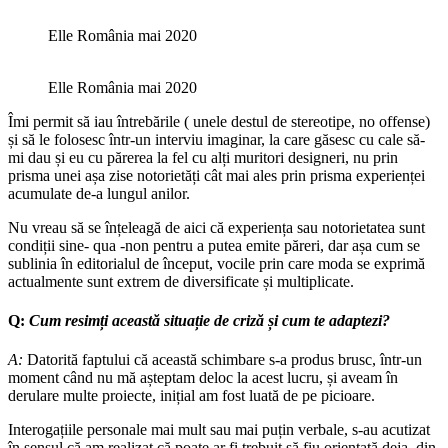
Elle România mai 2020
Elle România mai 2020
Îmi permit să iau întrebările ( unele destul de stereotipe, no offense)
și să le folosesc într-un interviu imaginar, la care găsesc cu cale să-
mi dau și eu cu părerea la fel cu alți muritori designeri, nu prin
prisma unei așa zise notorietăți cât mai ales prin prisma experienței
acumulate de-a lungul anilor.
Nu vreau să se înțeleagă de aici că experiența sau notorietatea sunt
condiții sine- qua -non pentru a putea emite păreri, dar așa cum se
sublinia în editorialul de început, vocile prin care moda se exprimă
actualmente sunt extrem de diversificate și multiplicate.
Q:
Cum resimți această situație de criză și cum te adaptezi?
A:
Datorită faptului că această schimbare s-a produs brusc, într-un
moment când nu mă așteptam deloc la acest lucru, și aveam în
derulare multe proiecte, inițial am fost luată de pe picioare.
Interogațiile personale mai mult sau mai puțin verbale, s-au acutizat
în sensul că am realizat că poate ar fi trebuit să fiu orientată deja, din