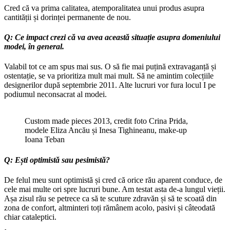
Cred că va prima calitatea, atemporalitatea unui produs asupra
cantității și dorinței permanente de nou.
Q: Ce impact crezi că va avea această situație asupra domeniului
modei, în general.
Valabil tot ce am spus mai sus. O să fie mai puțină extravaganță și
ostentație, se va prioritiza mult mai mult. Să ne amintim colecțiile
designerilor după septembrie 2011. Alte lucruri vor fura locul I pe
podiumul neconsacrat al modei.
Custom made pieces 2013, credit foto Crina Prida,
modele Eliza Ancău și Inesa Tighineanu, make-up
Ioana Teban
Q: Ești optimistă sau pesimistă?
De felul meu sunt optimistă și cred că orice rău aparent conduce, de
cele mai multe ori spre lucruri bune. Am testat asta de-a lungul vieții.
Așa zisul rău se petrece ca să te scuture zdravăn și să te scoată din
zona de confort, altminteri toți rămânem acolo, pasivi și câteodată
chiar cataleptici.