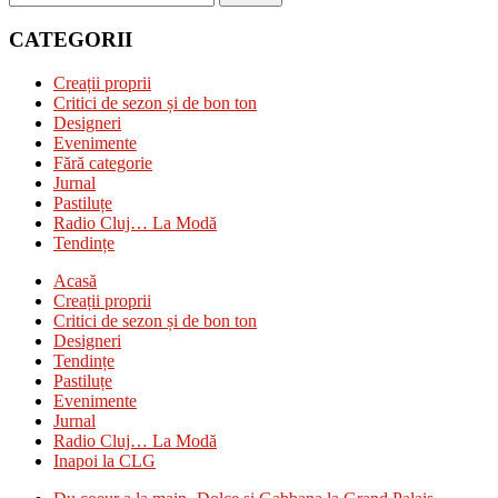
CATEGORII
Creații proprii
Critici de sezon și de bon ton
Designeri
Evenimente
Fără categorie
Jurnal
Pastiluțe
Radio Cluj… La Modă
Tendințe
Acasă
Creații proprii
Critici de sezon și de bon ton
Designeri
Tendințe
Pastiluțe
Evenimente
Jurnal
Radio Cluj… La Modă
Inapoi la CLG