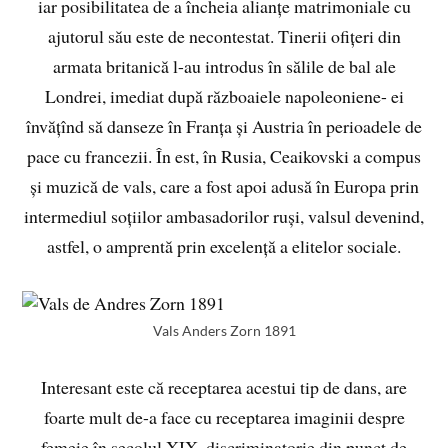
iar posibilitatea de a încheia alianțe matrimoniale cu
ajutorul său este de necontestat. Tinerii ofițeri din
armata britanică l-au introdus în sălile de bal ale
Londrei, imediat după războaiele napoleoniene- ei
învățînd să danseze în Franța și Austria în perioadele de
pace cu francezii. În est, în Rusia, Ceaikovski a compus
și muzică de vals, care a fost apoi adusă în Europa prin
intermediul soțiilor ambasadorilor ruși, valsul devenind,
astfel, o amprentă prin excelență a elitelor sociale.
Vals Anders Zorn 1891
Interesant este că receptarea acestui tip de dans, are
foarte mult de-a face cu receptarea imaginii despre
femeie în secolul XIX, discriminatorie din punct de