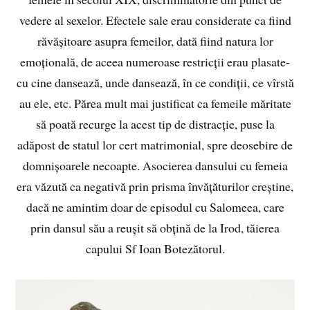
vedere al sexelor. Efectele sale erau considerate ca fiind
răvășitoare asupra femeilor, dată fiind natura lor
emoțională, de aceea numeroase restricții erau plasate-
cu cine dansează, unde dansează, în ce condiții, ce vîrstă
au ele, etc. Părea mult mai justificat ca femeile măritate
să poată recurge la acest tip de distracție, puse la
adăpost de statul lor cert matrimonial, spre deosebire de
domnișoarele necoapte. Asocierea dansului cu femeia
era văzută ca negativă prin prisma învățăturilor creștine,
dacă ne amintim doar de episodul cu Salomeea, care
prin dansul său a reușit să obțină de la Irod, tăierea
capului Sf Ioan Botezătorul.