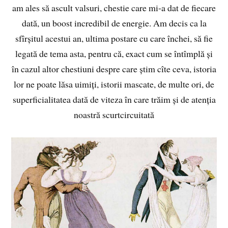
am ales să ascult valsuri, chestie care mi-a dat de fiecare
dată, un boost incredibil de energie. Am decis ca la
sfîrșitul acestui an, ultima postare cu care închei, să fie
legată de tema asta, pentru că, exact cum se întîmplă și
în cazul altor chestiuni despre care știm cîte ceva, istoria
lor ne poate lăsa uimiți, istorii mascate, de multe ori, de
superficialitatea dată de viteza în care trăim și de atenția
noastră scurtcircuitată