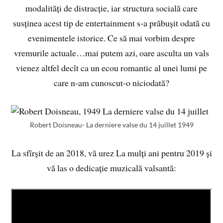
modalități de distracție, iar structura socială care
susținea acest tip de entertainment s-a prăbușit odată cu
evenimentele istorice. Ce să mai vorbim despre
vremurile actuale…mai putem azi, oare asculta un vals
vienez altfel decît ca un ecou romantic al unei lumi pe
care n-am cunoscut-o niciodată?
Robert Doisneau- La derniere valse du 14 juillet 1949
La sfîrșit de an 2018, vă urez La mulți ani pentru 2019 și
vă las o dedicație muzicală valsantă: