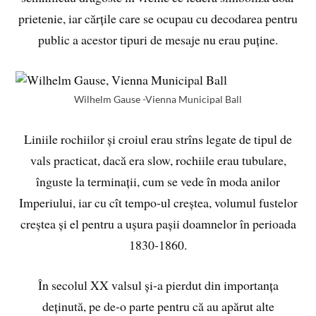
prietenie, iar cărțile care se ocupau cu decodarea pentru
public a acestor tipuri de mesaje nu erau puține.
Wilhelm Gause -Vienna Municipal Ball
Liniile rochiilor și croiul erau strîns legate de tipul de
vals practicat, dacă era slow, rochiile erau tubulare,
înguste la terminații, cum se vede în moda anilor
Imperiului, iar cu cît tempo-ul creștea, volumul fustelor
creștea și el pentru a ușura pașii doamnelor în perioada
1830-1860.
În secolul XX valsul și-a pierdut din importanța
deținută, pe de-o parte pentru că au apărut alte