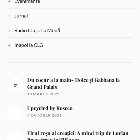
Evenimente
Jurnal
Radio Cluj… La Modă
Inapoi la CLG
Du coeur a la main- Dolce și Gabbana la
Grand Palais
13 MARCH 2025
Upcycled by Roseco
7 OCTOBER 2021
Firul roșu al creației: A mind trip de Lucian
Broscățean la Tiff 2021