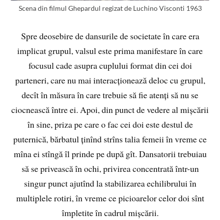
Scena din filmul Ghepardul regizat de Luchino Visconti 1963
Spre deosebire de dansurile de societate în care era
implicat grupul, valsul este prima manifestare în care
focusul cade asupra cuplului format din cei doi
parteneri, care nu mai interacționează deloc cu grupul,
decît în măsura în care trebuie să fie atenți să nu se
ciocnească între ei. Apoi, din punct de vedere al mișcării
în sine, priza pe care o fac cei doi este destul de
puternică, bărbatul ținînd strîns talia femeii în vreme ce
mîna ei stîngă îl prinde pe după gît. Dansatorii trebuiau
să se privească în ochi, privirea concentrată într-un
singur punct ajutînd la stabilizarea echilibrului în
multiplele rotiri, în vreme ce picioarelor celor doi sînt
împletite în cadrul mișcării.