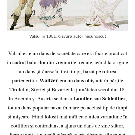
Valsul în 1801, gravură autor necunoscut
Valsul este un dans de societate care era foarte practicat
în cadrul balurilor din vremurile trecute, avînd la origine
un dans țărănesc în trei timpi, bazat pe rotirea
Waltzer
partenerilor.
era un dans obișnuit în părțile
Tirolului, Styriei și Bavariei la jumătatea secolului 18.
Landler
Schleifher
În Boemia și Austria se dansa
sau
,
tot un dans popular bazat în mare pe același tip de timpi
și mișcare. Fiind folosit mai întîi ca o mica variațiune în
cotillion și contradans, a ajuns un dans de sine stător,
foarte iubit și-n egală măsură foarte disputat din punct