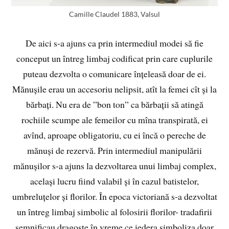
Camille Claudel 1883, Valsul
De aici s-a ajuns ca prin intermediul modei să fie
conceput un întreg limbaj codificat prin care cuplurile
puteau dezvolta o comunicare înțeleasă doar de ei.
Mănușile erau un accesoriu nelipsit, atît la femei cît și la
bărbați. Nu era de ”bon ton” ca bărbații să atingă
rochiile scumpe ale femeilor cu mîna transpirată, ei
avînd, aproape obligatoriu, cu ei încă o pereche de
mănuși de rezervă. Prin intermediul manipulării
mănușilor s-a ajuns la dezvoltarea unui limbaj complex,
același lucru fiind valabil și în cazul batistelor,
umbreluțelor și florilor. În epoca victoriană s-a dezvoltat
un întreg limbaj simbolic al folosirii florilor- tradafirii
semnificau dragoste în vreme ce iedera simboliza doar