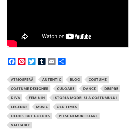
F
P
T
T
E
S
a
i
w
u
m
h
c
n
i
m
a
a
ATMOSFERĂ
AUTENTIC
BLOG
COSTUME
e
t
t
b
i
r
COSTUME DESIGNER
CULOARE
DANCE
DESPRE
b
e
t
l
l
e
DIVA
FEMININ
ISTORIA MODEI SI A COSTUMULUI
o
r
e
r
o
e
r
LEGENDE
MUSIC
OLD TIMES
k
s
OLDIES BUT GOLDIES
PIESE NEMURITOARE
t
VALUABLE