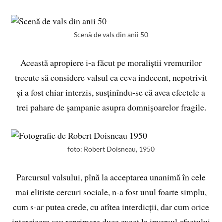
Scenă de vals din anii 50
Această apropiere i-a făcut pe moraliștii vremurilor
trecute să considere valsul ca ceva indecent, nepotrivit
și a fost chiar interzis, susținîndu-se că avea efectele a
trei pahare de șampanie asupra domnișoarelor fragile.
foto: Robert Doisneau, 1950
Parcursul valsului, pînă la acceptarea unanimă în cele
mai elitiste cercuri sociale, n-a fost unul foarte simplu,
cum s-ar putea crede, cu atîtea interdicții, dar cum orice
interzicere sau reprimare duce exact la inversul efectului