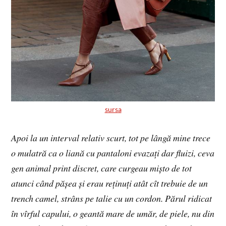
sursa
Apoi la un interval relativ scurt, tot pe lângă mine trece
o mulatră ca o liană cu pantaloni evazați dar fluizi, ceva
gen animal print discret, care curgeau mișto de tot
atunci când pășea și erau reținuți atât cît trebuie de un
trench camel, strâns pe talie cu un cordon. Părul ridicat
în vîrful capului, o geantă mare de umăr, de piele, nu din