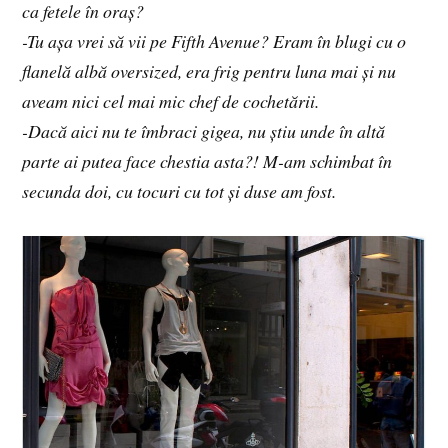
ca fetele în oraș?
-Tu așa vrei să vii pe Fifth Avenue? Eram în blugi cu o
flanelă albă oversized, era frig pentru luna mai și nu
aveam nici cel mai mic chef de cochetării.
-Dacă aici nu te îmbraci gigea, nu știu unde în altă
parte ai putea face chestia asta?! M-am schimbat în
secunda doi, cu tocuri cu tot și duse am fost.