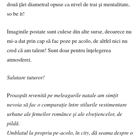
două țări diametral opuse ca nivel de trai și mentalitate,
so be it!
Imaginile postate sunt culese din alte surse, deoarece nu
mi-a dat prin cap să fac poze pe acolo, de altfel nici nu
cred că am talent! Sunt doar pentru înțelegerea
atmosferei.
Salutare tuturor!
P
roaspăt revenită pe meleagurile natale am simțit
nevoia să fac o comparație între stilurile vestimentare
urbane ale femeilor românce și ale elvețiencelor, de
pildă.
Umblatul la propriu pe-acolo, în city, dă seama despre o