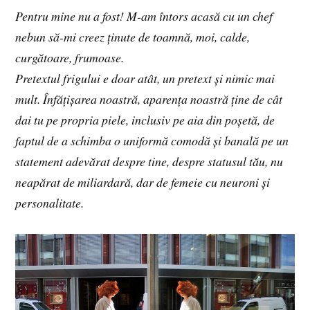
Pentru mine nu a fost! M-am întors acasă cu un chef
nebun să-mi creez ținute de toamnă, moi, calde,
curgătoare, frumoase.
Pretextul frigului e doar atât, un pretext și nimic mai
mult. Înfățișarea noastră, aparența noastră ține de cât
dai tu pe propria piele, inclusiv pe aia din poșetă, de
faptul de a schimba o uniformă comodă și banală pe un
statement adevărat despre tine, despre statusul tău, nu
neapărat de miliardară, dar de femeie cu neuroni și
personalitate.