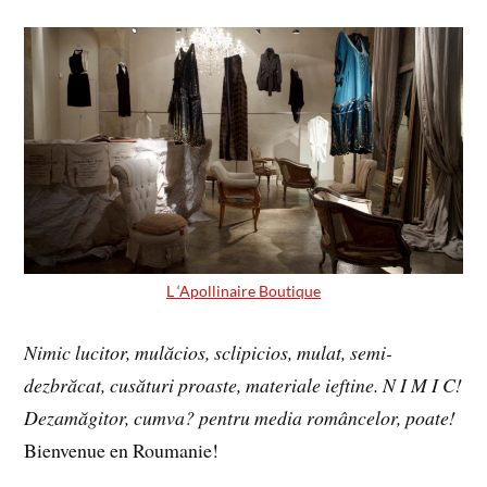
L ‘Apollinaire Boutique
Nimic lucitor, mulăcios, sclipicios, mulat, semi-
dezbrăcat, cusături proaste, materiale ieftine. N I M I C!
Dezamăgitor, cumva? pentru media româncelor, poate!
Bienvenue en Roumanie!