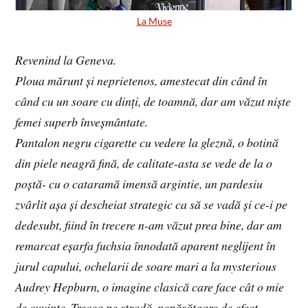
La Muse
Revenind la Geneva.
Ploua mărunt și neprietenos, amestecat din când în
când cu un soare cu dinți, de toamnă, dar am văzut niște
femei superb înveșmântate.
Pantalon negru cigarette cu vedere la gleznă, o botină
din piele neagră fină, de calitate-asta se vede de la o
poștă- cu o cataramă imensă argintie, un pardesiu
zvârlit așa și descheiat strategic ca să se vadă și ce-i pe
dedesubt, fiind în trecere n-am văzut prea bine, dar am
remarcat eșarfa fuchsia înnodată aparent neglijent în
jurul capului, ochelarii de soare mari a la mysterious
Audrey Hepburn, o imagine clasică care face cât o mie
de cuvinte. Trecea pe stradă, nepăsătoare de efect.