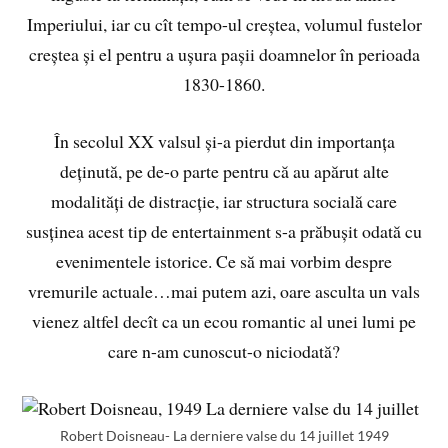
Imperiului, iar cu cît tempo-ul creștea, volumul fustelor
creștea și el pentru a ușura pașii doamnelor în perioada
1830-1860.
În secolul XX valsul și-a pierdut din importanța
deținută, pe de-o parte pentru că au apărut alte
modalități de distracție, iar structura socială care
susținea acest tip de entertainment s-a prăbușit odată cu
evenimentele istorice. Ce să mai vorbim despre
vremurile actuale…mai putem azi, oare asculta un vals
vienez altfel decît ca un ecou romantic al unei lumi pe
care n-am cunoscut-o niciodată?
Robert Doisneau- La derniere valse du 14 juillet 1949