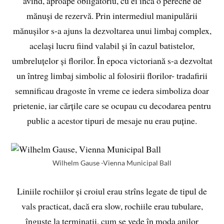
avînd, aproape obligatoriu, cu ei încă o pereche de
mănuși de rezervă. Prin intermediul manipulării
mănușilor s-a ajuns la dezvoltarea unui limbaj complex,
același lucru fiind valabil și în cazul batistelor,
umbreluțelor și florilor. În epoca victoriană s-a dezvoltat
un întreg limbaj simbolic al folosirii florilor- tradafirii
semnificau dragoste în vreme ce iedera simboliza doar
prietenie, iar cărțile care se ocupau cu decodarea pentru
public a acestor tipuri de mesaje nu erau puține.
Wilhelm Gause -Vienna Municipal Ball
Liniile rochiilor și croiul erau strîns legate de tipul de
vals practicat, dacă era slow, rochiile erau tubulare,
înguste la terminații, cum se vede în moda anilor