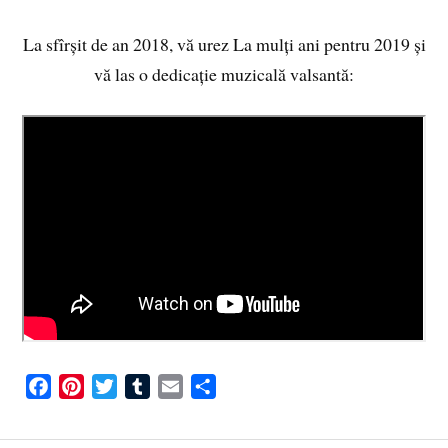
La sfîrșit de an 2018, vă urez La mulți ani pentru 2019 și
vă las o dedicație muzicală valsantă:
F
P
T
T
E
S
a
i
w
u
m
h
c
n
i
m
a
a