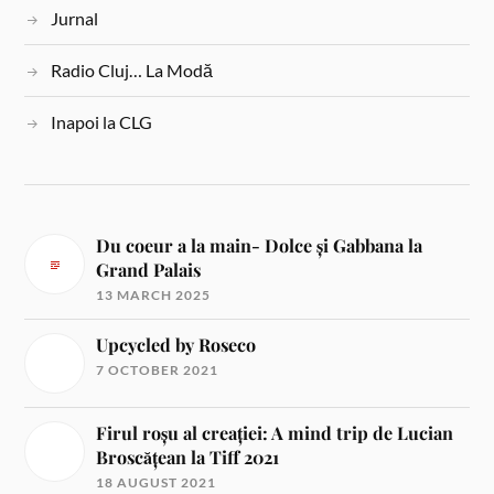
Jurnal
Radio Cluj… La Modă
Inapoi la CLG
Du coeur a la main- Dolce și Gabbana la
Grand Palais
13 MARCH 2025
Upcycled by Roseco
7 OCTOBER 2021
Firul roșu al creației: A mind trip de Lucian
Broscățean la Tiff 2021
18 AUGUST 2021