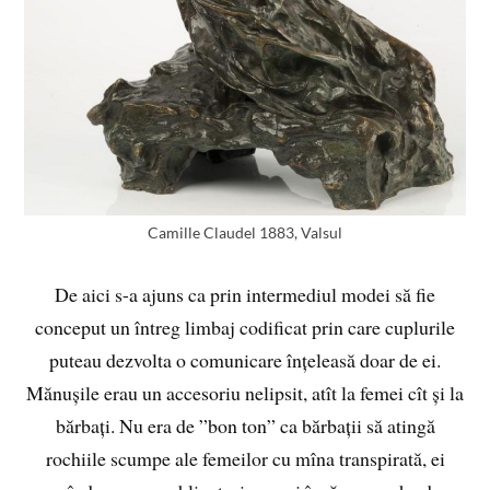
Camille Claudel 1883, Valsul
De aici s-a ajuns ca prin intermediul modei să fie
conceput un întreg limbaj codificat prin care cuplurile
puteau dezvolta o comunicare înțeleasă doar de ei.
Mănușile erau un accesoriu nelipsit, atît la femei cît și la
bărbați. Nu era de ”bon ton” ca bărbații să atingă
rochiile scumpe ale femeilor cu mîna transpirată, ei