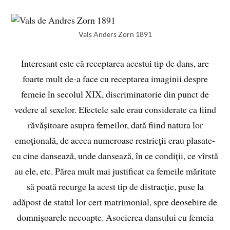
Vals Anders Zorn 1891
Interesant este că receptarea acestui tip de dans, are
foarte mult de-a face cu receptarea imaginii despre
femeie în secolul XIX, discriminatorie din punct de
vedere al sexelor. Efectele sale erau considerate ca fiind
răvășitoare asupra femeilor, dată fiind natura lor
emoțională, de aceea numeroase restricții erau plasate-
cu cine dansează, unde dansează, în ce condiții, ce vîrstă
au ele, etc. Părea mult mai justificat ca femeile măritate
să poată recurge la acest tip de distracție, puse la
adăpost de statul lor cert matrimonial, spre deosebire de
domnișoarele necoapte. Asocierea dansului cu femeia