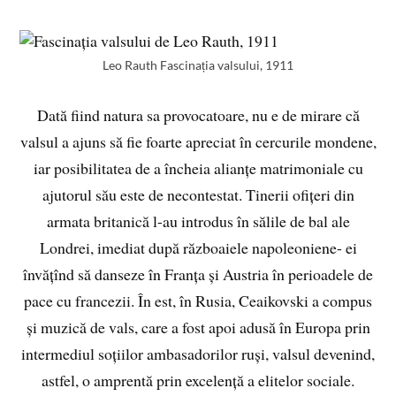
Leo Rauth Fascinația valsului, 1911
Dată fiind natura sa provocatoare, nu e de mirare că
valsul a ajuns să fie foarte apreciat în cercurile mondene,
iar posibilitatea de a încheia alianțe matrimoniale cu
ajutorul său este de necontestat. Tinerii ofițeri din
armata britanică l-au introdus în sălile de bal ale
Londrei, imediat după războaiele napoleoniene- ei
învățînd să danseze în Franța și Austria în perioadele de
pace cu francezii. În est, în Rusia, Ceaikovski a compus
și muzică de vals, care a fost apoi adusă în Europa prin
intermediul soțiilor ambasadorilor ruși, valsul devenind,
astfel, o amprentă prin excelență a elitelor sociale.