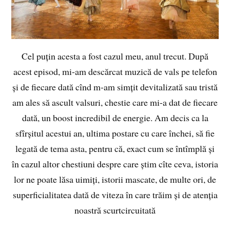
Cel puțin acesta a fost cazul meu, anul trecut. După
acest episod, mi-am descărcat muzică de vals pe telefon
și de fiecare dată cînd m-am simțit devitalizată sau tristă
am ales să ascult valsuri, chestie care mi-a dat de fiecare
dată, un boost incredibil de energie. Am decis ca la
sfîrșitul acestui an, ultima postare cu care închei, să fie
legată de tema asta, pentru că, exact cum se întîmplă și
în cazul altor chestiuni despre care știm cîte ceva, istoria
lor ne poate lăsa uimiți, istorii mascate, de multe ori, de
superficialitatea dată de viteza în care trăim și de atenția
noastră scurtcircuitată