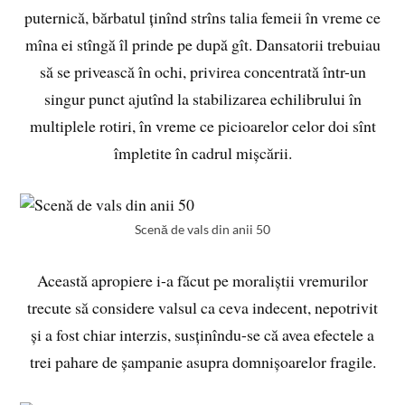
puternică, bărbatul ținînd strîns talia femeii în vreme ce
mîna ei stîngă îl prinde pe după gît. Dansatorii trebuiau
să se privească în ochi, privirea concentrată într-un
singur punct ajutînd la stabilizarea echilibrului în
multiplele rotiri, în vreme ce picioarelor celor doi sînt
împletite în cadrul mișcării.
Scenă de vals din anii 50
Această apropiere i-a făcut pe moraliștii vremurilor
trecute să considere valsul ca ceva indecent, nepotrivit
și a fost chiar interzis, susținîndu-se că avea efectele a
trei pahare de șampanie asupra domnișoarelor fragile.