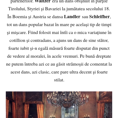
Waltzer
partenerilor.
era un dans obișnuit în părțile
Tirolului, Styriei și Bavariei la jumătatea secolului 18.
Landler
Schleifher
În Boemia și Austria se dansa
sau
,
tot un dans popular bazat în mare pe același tip de timpi
și mișcare. Fiind folosit mai întîi ca o mica variațiune în
cotillion și contradans, a ajuns un dans de sine stător,
foarte iubit și-n egală măsură foarte disputat din punct
de vedere al moralei, în acele vremuri. Pe bună dreptate
ne putem întreba azi ce au găsit strămoșii de comentat la
acest dans, azi clasic, care pare ultra decent și foarte
stilat.