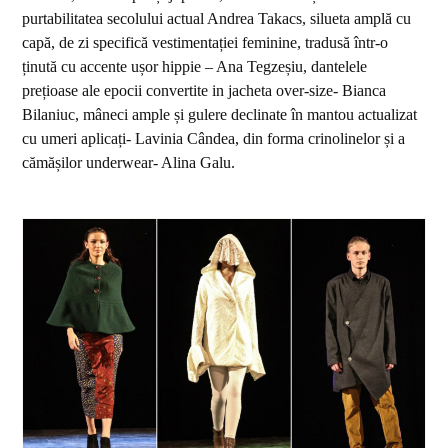
purtabilitatea secolului actual Andrea Takacs, silueta amplă cu
capă, de zi specifică vestimentației feminine, tradusă într-o
ținută cu accente ușor hippie – Ana Tegzeșiu, dantelele
prețioase ale epocii convertite in jacheta over-size- Bianca
Bilaniuc, mâneci ample și gulere declinate în mantou actualizat
cu umeri aplicați- Lavinia Cândea, din forma crinolinelor și a
cămășilor underwear- Alina Galu.