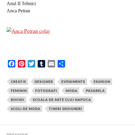
Anul II Tehnici
Anca Petran
F
P
T
T
E
S
a
i
w
u
m
h
c
n
i
m
a
a
CREATIE
DESIGNER
EVENIMENTE
FASHION
e
t
t
b
i
r
FEMININ
FOTOGRAFI
MODA
PASARELA
b
e
t
l
l
e
ROCHII
SCOALA DE ARTE CLUJ NAPOCA
o
r
e
r
o
e
r
SCOLI DE MODA
TINERI DESIGNERI
k
s
t
PREVIOUS