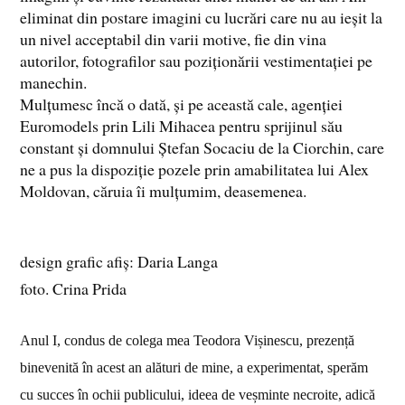
eliminat din postare imagini cu lucrări care nu au ieșit la
un nivel acceptabil din varii motive, fie din vina
autorilor, fotografilor sau poziționării vestimentației pe
manechin.
Mulțumesc încă o dată, și pe această cale, agenției
Euromodels prin Lili Mihacea pentru sprijinul său
constant și domnului Ștefan Socaciu de la Ciorchin, care
ne a pus la dispoziție pozele prin amabilitatea lui Alex
Moldovan, căruia îi mulțumim, deasemenea.
design grafic afiș: Daria Langa
foto. Crina Prida
Anul I, condus de colega mea Teodora Vișinescu, prezență
binevenită în acest an alături de mine, a experimentat, sperăm
cu succes în ochii publicului, ideea de veșminte necroite, adică