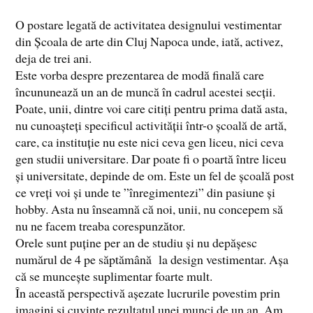
O postare legată de activitatea designului vestimentar
din Școala de arte din Cluj Napoca unde, iată, activez,
deja de trei ani.
Este vorba despre prezentarea de modă finală care
încununează un an de muncă în cadrul acestei secții.
Poate, unii, dintre voi care citiți pentru prima dată asta,
nu cunoașteți specificul activității într-o școală de artă,
care, ca instituție nu este nici ceva gen liceu, nici ceva
gen studii universitare. Dar poate fi o poartă între liceu
și universitate, depinde de om. Este un fel de școală post
ce vreți voi și unde te ”înregimentezi” din pasiune și
hobby. Asta nu înseamnă că noi, unii, nu concepem să
nu ne facem treaba corespunzător.
Orele sunt puține per an de studiu și nu depășesc
numărul de 4 pe săptămână la design vestimentar. Așa
că se muncește suplimentar foarte mult.
În această perspectivă așezate lucrurile povestim prin
imagini și cuvinte rezultatul unei munci de un an. Am