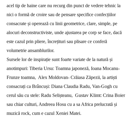
acel tip de haine care nu recurg din punct de vedere tehnic la
nici o formă de croire sau de pensare specifice confecțiilor
consacrate și operează cu linii geometrice, clare, simple, pe
alocuri deconstructiviste, unde ajustarea pe corp se face, dacă
este cazul prin pliere, încrețituri sau plisare ce conferă
volumetrie ansamblurilor.
Sursele lor de inspirație sunt foarte variate de la natură și
anotimpuri: Tiberia Ursu: Toamna japoneză, Ioana Mocanu-
Frunze toamna,
Alex Moldovan- Crăiasa Zăpezii, la artiști
consacrați ca Brâncuși: Diana Claudia Radu, Van-Gogh cu
cerul său cu stele: Radu Selișteanu,
Gustav Klimt: Crina Boier
sau chiar culturi, Andreea Hosu cu a sa Africa prelucrată și
muzică rock, cum e cazul Xeniei Matei.