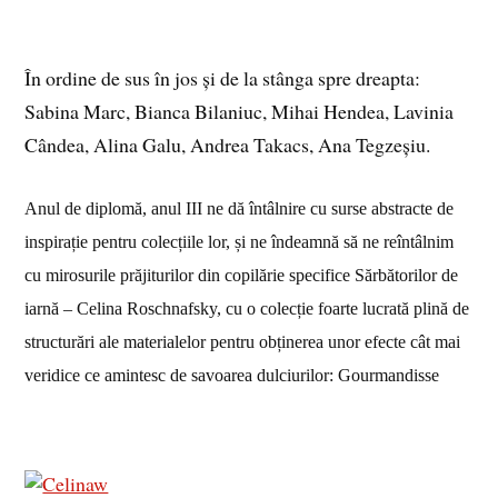
În ordine de sus în jos și de la stânga spre dreapta:
Sabina Marc, Bianca Bilaniuc, Mihai Hendea, Lavinia
Cândea, Alina Galu, Andrea Takacs, Ana Tegzeșiu.
Anul de diplomă, anul III ne dă întâlnire cu surse abstracte de
inspirație pentru colecțiile lor, și ne îndeamnă să ne reîntâlnim
cu mirosurile prăjiturilor din copilărie specifice Sărbătorilor de
iarnă – Celina Roschnafsky, cu o colecție foarte lucrată plină de
structurări ale materialelor pentru obținerea unor efecte cât mai
veridice ce amintesc de savoarea dulciurilor: Gourmandisse