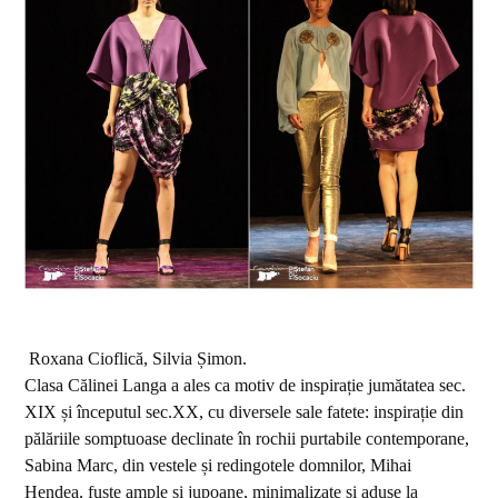
Roxana Cioflică, Silvia Șimon.
Clasa Călinei Langa a ales ca motiv de inspirație jumătatea sec.
XIX și începutul sec.XX, cu diversele sale fatete: inspirație din
pălăriile somptuoase declinate în rochii purtabile contemporane,
Sabina Marc, din vestele și redingotele domnilor, Mihai
Hendea, fuste ample și jupoane, minimalizate și aduse la