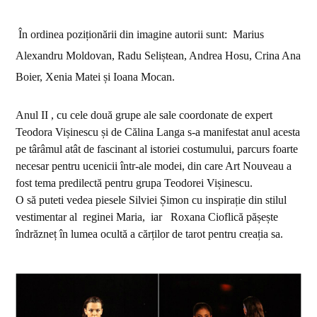
În ordinea poziționării din imagine autorii sunt: Marius
Alexandru Moldovan, Radu Seliștean, Andrea Hosu, Crina Ana
Boier, Xenia Matei și Ioana Mocan.
Anul II , cu cele două grupe ale sale coordonate de expert
Teodora Vișinescu și de Călina Langa s-a manifestat anul acesta
pe târâmul atât de fascinant al istoriei costumului, parcurs foarte
necesar pentru ucenicii într-ale modei, din care Art Nouveau a
fost tema predilectă pentru grupa Teodorei Vișinescu.
O să puteti vedea piesele Silviei Șimon cu inspirație din stilul
vestimentar al
reginei Maria, iar
Roxana Cioflică pășește
îndrăzneț în lumea ocultă a cărților de tarot pentru creația sa.