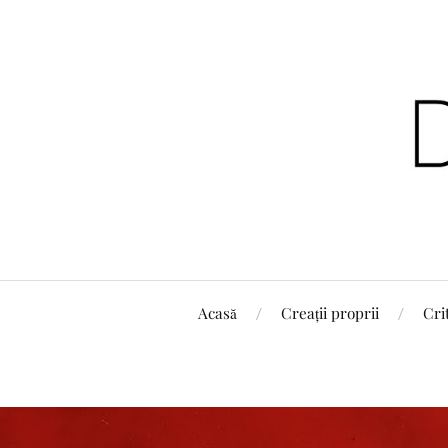
Acasă
Creații proprii
Cri