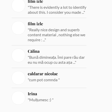
film izle
"There is evidently a lot to identify
about this. I consider you made ..."
film izle
"Really nice design and superb
content material , nothing else we
require : ..."
Călina
"Bună dimineața. Îmi pare rău dar
eu nu mă ocup cu asta așa ..."
caldarar nicolae
"cum pot comnda "
Irina
"Mulțumesc :) "