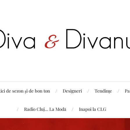
tici de sezon și de bon ton
Designeri
Tendințe
Pa
Radio Cluj… La Modă
Inapoi la CLG