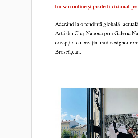
fm sau online și poate fi vizionat pe
Aderând la o tendință globală actuală
Artă din Cluj-Napoca prin Galeria Nați
excepție- cu creația unui designer ro
Broscățean.