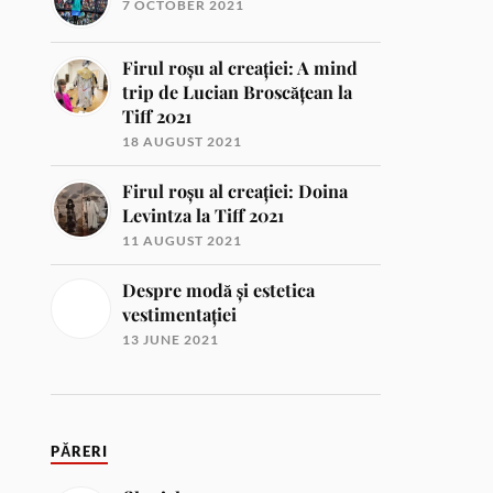
7 OCTOBER 2021
Firul roșu al creației: A mind
trip de Lucian Broscățean la
Tiff 2021
18 AUGUST 2021
Firul roșu al creației: Doina
Levintza la Tiff 2021
11 AUGUST 2021
Despre modă și estetica
vestimentației
13 JUNE 2021
PĂRERI