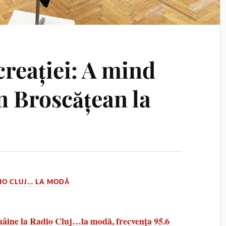
 creației: A mind
n Broscățean la
O CLUJ... LA MODĂ
mâine la Radio Cluj…la modă, frecvența 95.6