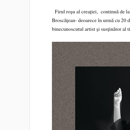
Firul roșu al creației, continuă de l
Broscățean- deoarece în urmă cu 20 de 
binecunoscutul artist și susținător al t