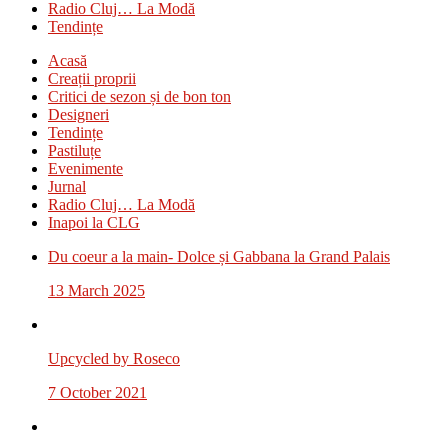
Radio Cluj… La Modă
Tendințe
Acasă
Creații proprii
Critici de sezon și de bon ton
Designeri
Tendințe
Pastiluțe
Evenimente
Jurnal
Radio Cluj… La Modă
Inapoi la CLG
Du coeur a la main- Dolce și Gabbana la Grand Palais
13 March 2025
Upcycled by Roseco
7 October 2021