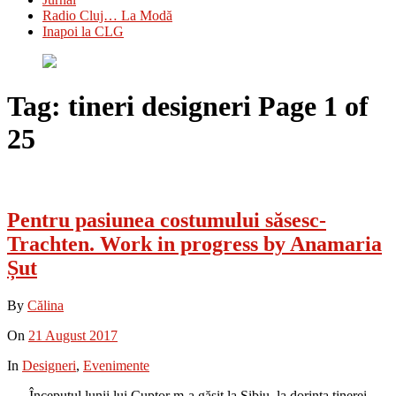
Radio Cluj… La Modă
Inapoi la CLG
Tag:
tineri designeri
Page 1 of
25
Pentru pasiunea costumului săsesc-
Trachten. Work in progress by Anamaria
Șut
By
Călina
On
21 August 2017
In
Designeri
,
Evenimente
Începutul lunii lui Cuptor m-a găsit la Sibiu, la dorința tinerei