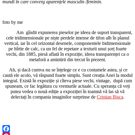
mundi în care converg aparențele masculin /feminin.
foto by me
Am gîndit expunerea pieselor pe ideea de suport transparent,
cele tridimensionale pe niște perdele imense de tifon alb în planul
vertical, iar în cel orizontal desenele, componentele bidimensionale
pe hîrtie de calc, ca un fel de repetare a texturii unui șorț foarte
vechi, din 1885, piesă aflată în expoziție, ideea transparenței ca o
metaforă a amintirii din trecut în prezent.
Ah, și dacă cumva nu se înțelege ce e cu costumele astea, și ce
caută ele acolo, vă răspund foarte simplu. Sunt creația Anei la modul
integral. Există în expoziție și cîteva piese vechi, vintage, după cum
spuneam, ce fac legătura cu vremurile actuale. Cu speranța că veți
putea vedea o nouă ediție a expoziției în toamnă vă las să vă
delectați în compania imaginilor surprinse de
Cristian Bisca
.