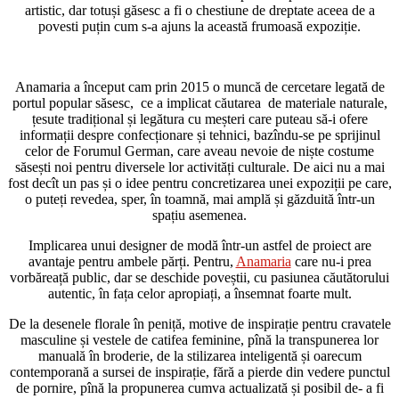
artistic, dar totuși găsesc a fi o chestiune de dreptate aceea de a
povesti puțin cum s-a ajuns la această frumoasă expoziție.
Anamaria a început cam prin 2015 o muncă de cercetare legată de
portul popular săsesc, ce a implicat căutarea de materiale naturale,
țesute tradițional și legătura cu meșteri care puteau să-i ofere
informații despre confecționare și tehnici, bazîndu-se pe sprijinul
celor de Forumul German, care aveau nevoie de niște costume
săsești noi pentru diversele lor activități culturale. De aici nu a mai
fost decît un pas și o idee pentru concretizarea unei expoziții pe care,
o puteți revedea, sper, în toamnă, mai amplă și găzduită într-un
spațiu asemenea.
Implicarea unui designer de modă într-un astfel de proiect are
avantaje pentru ambele părți. Pentru,
Anamaria
care nu-i prea
vorbăreață public, dar se deschide poveștii, cu pasiunea căutătorului
autentic, în fața celor apropiați, a însemnat foarte mult.
De la desenele florale în peniță, motive de inspirație pentru cravatele
masculine și vestele de catifea feminine, pînă la transpunerea lor
manuală în broderie, de la stilizarea inteligentă și oarecum
contemporană a sursei de inspirație, fără a pierde din vedere punctul
de pornire, pînă la propunerea cumva actualizată și posibil de- a fi