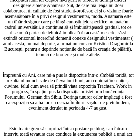
designere sibiene Anamaria Șut, de care mă leagă nu doar
colaborarea, în calitate de fost student-profesor, ci și o viziune foarte
asemănătoare în a privi designul vestimentar, moda. Anamaria este
un tînăr designer care pe lîngă cunoștințele specifice preluate în
cadrul universității, a continuat să-și îmbunătățească gradual, tot ce
înseamnă partea de tehnică implicată în această meserie, să-și
extindă orizontul încercînd domenii conexe designului vestimentar (
anul acesta, nu mai departe, a urmat un curs cu Kristina Dragomir la
București, pentru a deprinde noțiunile de bază în creația de pălării),
tehnici de broderie și multe altele.
Împreună cu Ani, care mi-a pus la dispoziție într-o sîmbătă toridă, tot
rezultatul muncii sale de cîteva luni buni, am conturat în schițe și
cuvinte, felul cum avea să prindă viața expoziția Trachten. Work in
progress, în spațiul pus la dispoziția artistei prin bunăvoința
Forumului German din Sibiu. Dorința tuturor celor implicați a fost
ca expoziția să aibă loc cu ocazia Întîlnirii sașilor de pretutindeni,
eveniment derulat în perioada 4-7 august.
Este foarte greu să surprinzi într-o postare pe blog, sau într-un
interviu toată tevatura care conduce la expunerea publică a unui act