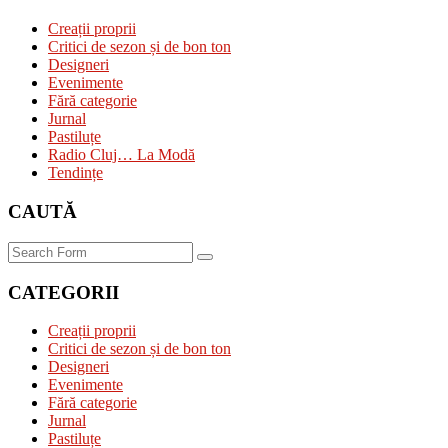
Creații proprii
Critici de sezon și de bon ton
Designeri
Evenimente
Fără categorie
Jurnal
Pastiluțe
Radio Cluj… La Modă
Tendințe
CAUTĂ
Search
CATEGORII
Creații proprii
Critici de sezon și de bon ton
Designeri
Evenimente
Fără categorie
Jurnal
Pastiluțe