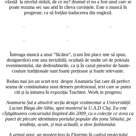
văzută la nivelul străzii, de ce nu? drumul ei nu a fost unul care se
poate rezuma sec sau arid în cîteva cuvințele. Este o muncă în
progresie, ca să forțăm traducerea din engleză.
Întreaga muncă a unui ”făcător”, (cum îmi place mie să spun,
designerilor) este una invizibilă, ocultată de multe ori de poleiala
evenimentului, dar dedesubturile, ca și în cazul pieselor de haute-
couture tradiționale sunt foarte prețioase și foarte relevante.
Redau mai jos un scurt text despre Anamaria Șut care dă perfect
seama de continuitatea unui demers profesional, text care se putea
citi și la intrarea în expoziția Trachten .Work in progress:
Anamaria Șut a absolvit secția design vestimentar a Universității
Lucian Blaga din Sibiu, apoi masterul la U.A.D Cluj. Ea este
cîștigătoarea concursului Inspired din 2009, cu o colecție ce avea ca
punct de plecare identitatea portului popular din zona Sibiului, pe
tendința, acum, și mai actuală, a slow fashionului.
A urmat apoi, un masterclass la Florența în cadrul proiectului