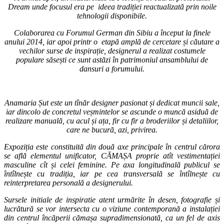
Dream unde focusul era pe ideea tradiției reactualizată prin noile
tehnologii disponibile.
Colaborarea cu Forumul German din Sibiu a început la finele
anului 2014, iar apoi printr o etapă amplă de cercetare și căutare a
vechilor surse de inspirație, designerul a realizat costumele
populare săsești ce sunt astăzi în patrimoniul ansamblului de
dansuri a forumului.
Anamaria Șut este un tînăr designer pasionat și dedicat muncii sale,
iar dincolo de concretul veșmintelor se ascunde o muncă asiduă de
realizare manuală, cu acul și ața, fir cu fir a broderiilor și detaliilor,
care ne bucură, azi, privirea.
Expoziția este constituită din două axe principale în centrul cărora
se află elementul unificator, CĂMAȘA proprie atît vestimentației
masculine cît și celei feminine.
Pe axa longitudinală publicul se
întîlnește cu tradiția, iar pe cea transversală se întîlnește cu
reinterpretarea personală a designerului.
Sursele initiale de inspiratie atent urmărite în desen, fotografie și
lucrătură se vor intersecta cu o viziune contemporană a instalației
din centrul încăperii cămașa supradimensionată, ca un fel de axis