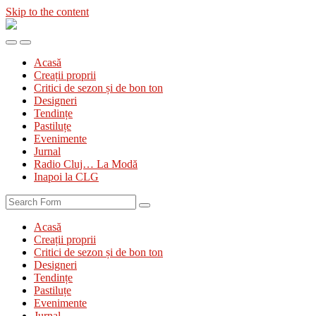
Skip to the content
Diva
&
Toggle
Toggle
Divanul
the
the
Acasă
mobile
search
Creații proprii
menu
field
Critici de sezon și de bon ton
Designeri
Tendințe
Pastiluțe
Evenimente
Jurnal
Radio Cluj… La Modă
Inapoi la CLG
Search
Acasă
Creații proprii
Critici de sezon și de bon ton
Designeri
Tendințe
Pastiluțe
Evenimente
Jurnal