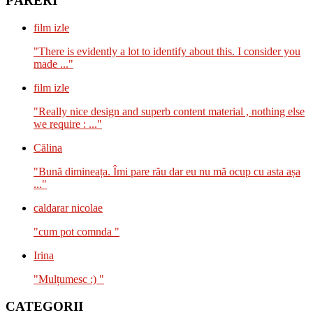
PĂRERI
film izle
"There is evidently a lot to identify about this. I consider you
made ..."
film izle
"Really nice design and superb content material , nothing else
we require : ..."
Călina
"Bună dimineața. Îmi pare rău dar eu nu mă ocup cu asta așa
..."
caldarar nicolae
"cum pot comnda "
Irina
"Mulțumesc :) "
CATEGORII