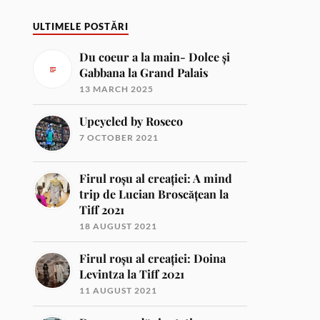
ULTIMELE POSTĂRI
Du coeur a la main- Dolce și
Gabbana la Grand Palais
13 MARCH 2025
Upcycled by Roseco
7 OCTOBER 2021
Firul roșu al creației: A mind
trip de Lucian Broscățean la
Tiff 2021
18 AUGUST 2021
Firul roșu al creației: Doina
Levintza la Tiff 2021
11 AUGUST 2021