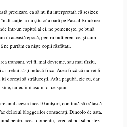
stă precizare, ca să nu fiu interpretată că sesizez
 în discuție, a nu știu cîta oară pe Pascal Bruckner
unde într-un capitol al ei, ne pomenește, pe bună
ăm în această epocă, pentru indiferent ce, și cum
ă ne purtăm ca niște copii răsfățați.
rea tranșant, vei fi, mai devreme, sau mai tîrziu,
ar trebui să-ți inducă frica. Acea frică că nu vei fi
 îți dorești să strălucești. Atîta pagubă, zic eu, dar
 sine, iar eu îmi asum tot ce spun.
e anul acesta face 10 anișori, continuă să trăiască
 fac deliciul bloggerilor consacrați. Dincolo de asta,
o sumă pentru acest domeniu, cred că pot să postez