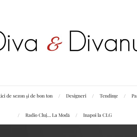
tici de sezon și de bon ton
Designeri
Tendințe
Pa
Radio Cluj… La Modă
Inapoi la CLG