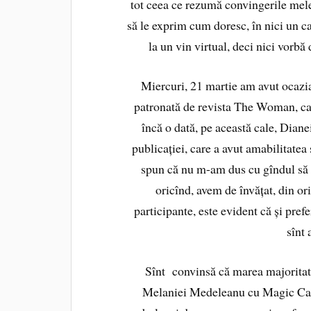
tot ceea ce rezumă convingerile mele 
să le exprim cum doresc, în nici un caz
la un vin virtual, deci nici vorbă
Miercuri, 21 martie am avut ocazia
patronată de revista The Woman, car
încă o dată, pe această cale, Dianei
publicației, care a avut amabilitatea
spun că nu m-am dus cu gîndul să st
oricînd, avem de învățat, din or
participante, este evident că și prefe
sînt 
Sînt convinsă că marea majoritate
Melaniei Medeleanu cu Magic Camp