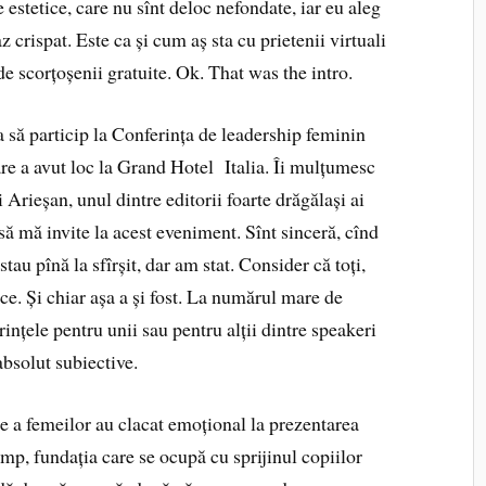
estetice, care nu sînt deloc nefondate, iar eu aleg
 crispat. Este ca și cum aș sta cu prietenii virtuali
 de scorțoșenii gratuite. Ok. That was the intro.
 să particip la Conferința de leadership feminin
e a avut loc la Grand Hotel Italia. Îi mulțumesc
 Arieșan, unul dintre editorii foarte drăgălași ai
 să mă invite la acest eveniment. Sînt sinceră, cînd
au pînă la sfîrșit, dar am stat. Consider că toți,
ice. Și chiar așa a și fost. La numărul mare de
rințele pentru unii sau pentru alții dintre speakeri
absolut subiective.
 a femeilor au clacat emoțional la prezentarea
, fundația care se ocupă cu sprijinul copiilor