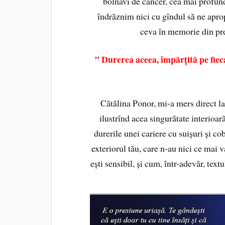
bolnavi de cancer, cea mai profu
îndrăznim nici cu gîndul să ne apro
ceva în memorie din pre
” Durerea aceea, împărțită pe fiec
Cătălina Ponor, mi-a mers direct la
ilustrînd acea singurătate interioară
durerile unei cariere cu suișuri și c
exteriorul tău, care n-au nici ce mai 
ești sensibil, și cum, într-adevăr, tex