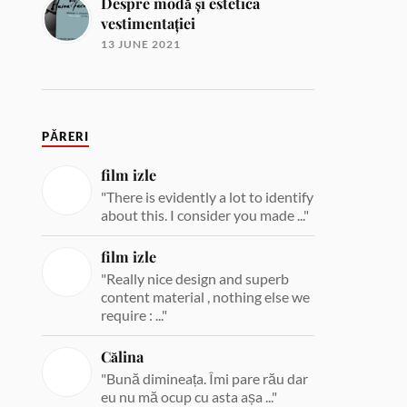
Despre modă și estetica
vestimentației
13 JUNE 2021
PĂRERI
film izle
"There is evidently a lot to identify
about this. I consider you made ..."
film izle
"Really nice design and superb
content material , nothing else we
require : ..."
Călina
"Bună dimineața. Îmi pare rău dar
eu nu mă ocup cu asta așa ..."