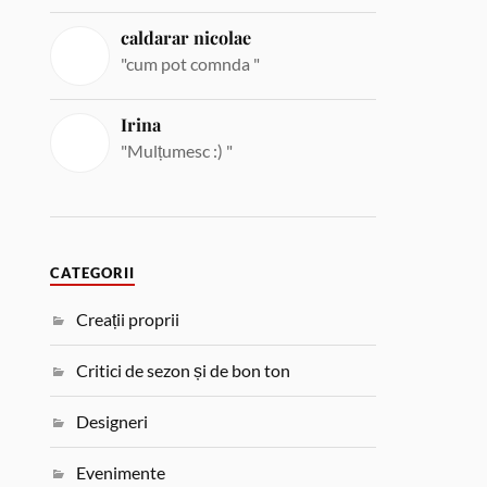
caldarar nicolae
"cum pot comnda "
Irina
"Mulțumesc :) "
CATEGORII
Creații proprii
Critici de sezon și de bon ton
Designeri
Evenimente