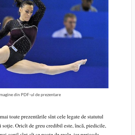
imagine din PDF-ul de prezentare
ai toate prezentările sînt cele legate de statutul
soție. Oricît de greu credibil este, încă, piedicile,
ui copil sînt cît se poate de reale, iar perioada