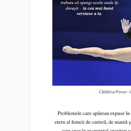
Cătălina Ponor- 
Problemele care apăreau expuse în m
etern al femeii de carieră, de mamă și 
care apar în momentul apariției un