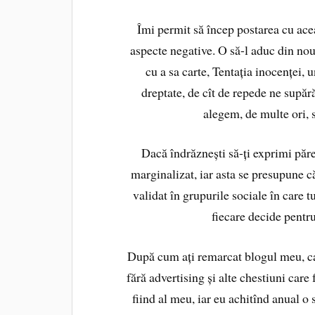
Îmi permit să încep postarea cu acea
aspecte negative. O să-l aduc din nou
cu a sa carte, Tentația inocenței, 
dreptate, de cît de repede ne supăr
alegem, de multe ori, s
Dacă îndrăznești să-ți exprimi păre
marginalizat, iar asta se presupune că 
validat în grupurile sociale în care tu
fiecare decide pentru
După cum ați remarcat blogul meu, car
fără advertising și alte chestiuni care
fiind al meu, iar eu achitînd anual 