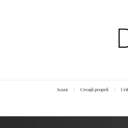
Acasă
Creații proprii
Cri