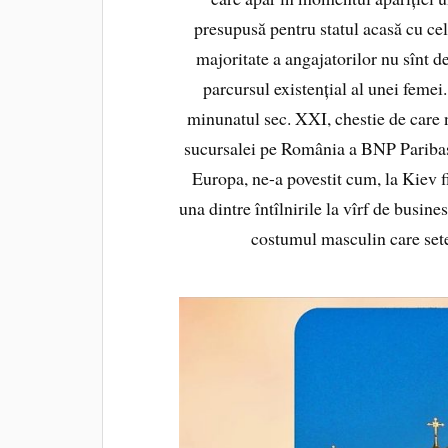
presupusă pentru statul acasă cu cel
majoritate a angajatorilor nu sînt del
parcursul existențial al unei femei
minunatul sec. XXI, chestie de care
sucursalei pe România a BNP Paribas R
Europa, ne-a povestit cum, la Kiev fi
una dintre întîlnirile la vîrf de busines
costumul masculin care sete