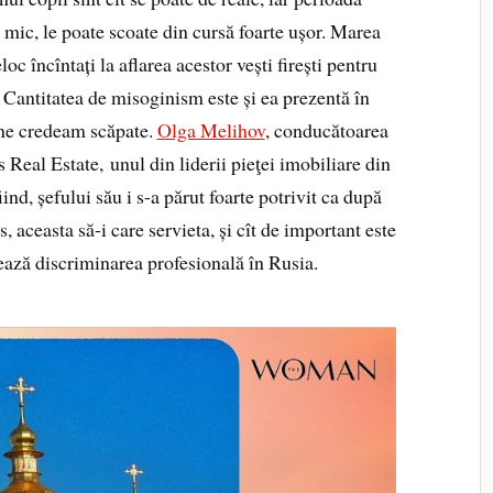
 mic, le poate scoate din cursă foarte ușor. Marea
oc încîntați la aflarea acestor vești firești pentru
. Cantitatea de misoginism este și ea prezentă în
 ne credeam scăpate.
Olga Melihov
, conducătoarea
eal Estate, unul din liderii pieţei imobiliare din
ind, șefului său i s-a părut foarte potrivit ca după
s, aceasta să-i care servieta, și cît de important este
ază discriminarea profesională în Rusia.