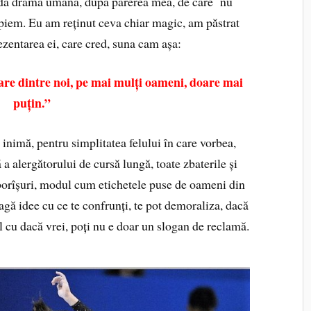
ndă dramă umană, după părerea mea, de care nu
piem. Eu am reținut ceva chiar magic, am păstrat
zentarea ei, care cred, suna cam așa:
are dintre noi, pe mai mulți oameni, doare mai
puțin.”
 inimă, pentru simplitatea felului în care vorbea,
 a alergătorului de cursă lungă, toate zbaterile și
oborîșuri, modul cum etichetele puse de oameni din
vagă idee cu ce te confrunți, te pot demoraliza, dacă
tul cu dacă vrei, poți nu e doar un slogan de reclamă.