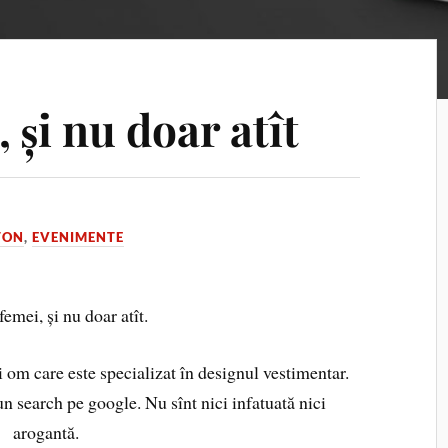
 și nu doar atît
TON
,
EVENIMENTE
emei, și nu doar atît.
i om care este specializat în designul vestimentar.
 un search pe google. Nu sînt nici infatuată nici
arogantă.