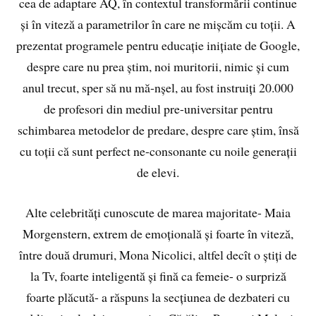
cea de adaptare AQ, în contextul transformării continue
și în viteză a parametrilor în care ne mișcăm cu toții. A
prezentat programele pentru educație inițiate de Google,
despre care nu prea știm, noi muritorii, nimic și cum
anul trecut, sper să nu mă-nșel, au fost instruiți 20.000
de profesori din mediul pre-universitar pentru
schimbarea metodelor de predare, despre care știm, însă
cu toții că sunt perfect ne-consonante cu noile generații
de elevi.
Alte celebrități cunoscute de marea majoritate- Maia
Morgenstern, extrem de emoțională și foarte în viteză,
între două drumuri, Mona Nicolici, altfel decît o știți de
la Tv, foarte inteligentă și fină ca femeie- o surpriză
foarte plăcută- a răspuns la secțiunea de dezbateri cu