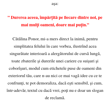
așa:
” Durerea aceea, împărțită pe fiecare dintre noi, pe
mai mulți oameni, doare mai puțin.”
Cătălina Ponor, mi-a mers direct la inimă, pentru
simplitatea felului în care vorbea, ilustrînd acea
singurătate interioară a alergătorului de cursă lungă,
toate zbaterile și durerile unei cariere cu suișuri și
coborîșuri, modul cum etichetele puse de oameni din
exteriorul tău, care n-au nici ce mai vagă idee cu ce te
confrunți, te pot demoraliza, dacă ești sensibil, și cum,
într-adevăr, textul cu dacă vrei, poți nu e doar un slogan
de reclamă.