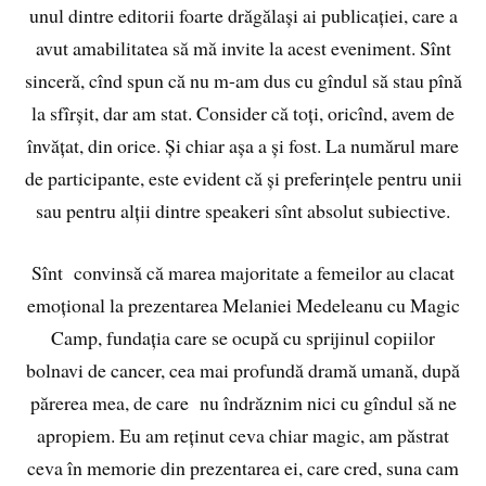
unul dintre editorii foarte drăgălași ai publicației, care a
avut amabilitatea să mă invite la acest eveniment. Sînt
sinceră, cînd spun că nu m-am dus cu gîndul să stau pînă
la sfîrșit, dar am stat. Consider că toți, oricînd, avem de
învățat, din orice. Și chiar așa a și fost. La numărul mare
de participante, este evident că și preferințele pentru unii
sau pentru alții dintre speakeri sînt absolut subiective.
Sînt convinsă că marea majoritate a femeilor au clacat
emoțional la prezentarea Melaniei Medeleanu cu Magic
Camp, fundația care se ocupă cu sprijinul copiilor
bolnavi de cancer, cea mai profundă dramă umană, după
părerea mea, de care nu îndrăznim nici cu gîndul să ne
apropiem. Eu am reținut ceva chiar magic, am păstrat
ceva în memorie din prezentarea ei, care cred, suna cam