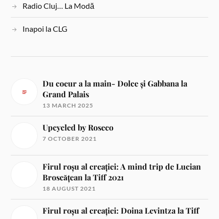
Radio Cluj… La Modă
Inapoi la CLG
Du coeur a la main- Dolce și Gabbana la
Grand Palais
13 MARCH 2025
Upcycled by Roseco
7 OCTOBER 2021
Firul roșu al creației: A mind trip de Lucian
Broscățean la Tiff 2021
18 AUGUST 2021
Firul roșu al creației: Doina Levintza la Tiff