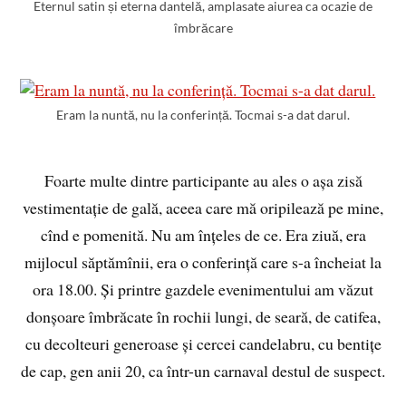
Eternul satin și eterna dantelă, amplasate aiurea ca ocazie de
îmbrăcare
Eram la nuntă, nu la conferință. Tocmai s-a dat darul.
Foarte multe dintre participante au ales o așa zisă
vestimentație de gală, aceea care mă oripilează pe mine,
cînd e pomenită. Nu am înțeles de ce. Era ziuă, era
mijlocul săptămînii, era o conferință care s-a încheiat la
ora 18.00. Și printre gazdele evenimentului am văzut
donșoare îmbrăcate în rochii lungi, de seară, de catifea,
cu decolteuri generoase și cercei candelabru, cu bentițe
de cap, gen anii 20, ca într-un carnaval destul de suspect.