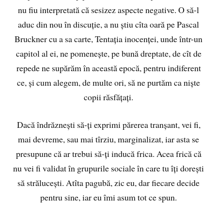
nu fiu interpretată că sesizez aspecte negative. O să-l
aduc din nou în discuție, a nu știu cîta oară pe Pascal
Bruckner cu a sa carte, Tentația inocenței, unde într-un
capitol al ei, ne pomenește, pe bună dreptate, de cît de
repede ne supărăm în această epocă, pentru indiferent
ce, și cum alegem, de multe ori, să ne purtăm ca niște
copii răsfățați.
Dacă îndrăznești să-ți exprimi părerea tranșant, vei fi,
mai devreme, sau mai tîrziu, marginalizat, iar asta se
presupune că ar trebui să-ți inducă frica. Acea frică că
nu vei fi validat în grupurile sociale în care tu îți dorești
să strălucești. Atîta pagubă, zic eu, dar fiecare decide
pentru sine, iar eu îmi asum tot ce spun.