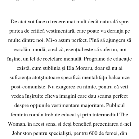
De aici voi face o trecere mai mult decît naturală spre
partea de critică vestimentară, care poate va deranja pe
multe dintre noi. Mi-o asum perfect. Pînă să ajungem să
reciclăm modă, cred că, esențial este să suferim, noi
înșine, un fel de reciclare mentală. Programe de educație
există, cum sublinia și Ela Moraru, doar să nu ai
suficiența atotștiutoare specifică mentalității balcanice
post-comuniste. Nu exagerez cu nimic, pentru că veți
vedea înșiruite cîteva imagini care dau seama perfect
despre opțiunile vestimentare majoritare. Publicul
feminin român trebuie educat și prin intermediul The
Woman, în acest sens, și deși benefică prezentarea d-nei
Johnston pentru specialiști, pentru 600 de femei, din