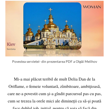
Povestea servietei- din prezentarea PDF a Olgăi Melihov
Mi-a mai plăcut teribil de mult Delia Dan de la
Oriflame, o femeie voluntară, zîmbitoare, ambițioasă,
care ne-a povestit cum și-a gîndit parcursul pas cu pas,
cum se trezea la orele mici ale dimineții ca să-și poată
face dublul job, inițial, pentru că voia să facă din