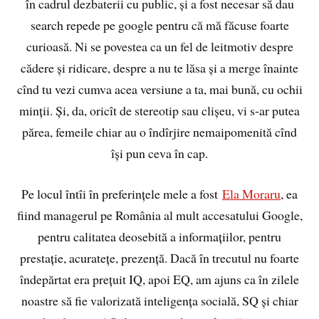
în cadrul dezbaterii cu public, și a fost necesar să dau
search repede pe google pentru că mă făcuse foarte
curioasă. Ni se povestea ca un fel de leitmotiv despre
cădere și ridicare, despre a nu te lăsa și a merge înainte
cînd tu vezi cumva acea versiune a ta, mai bună, cu ochii
minții. Și, da, oricît de stereotip sau clișeu, vi s-ar putea
părea, femeile chiar au o îndîrjire nemaipomenită cînd
își pun ceva în cap.
Pe locul întîi în preferințele mele a fost
Ela Moraru
, ea
fiind managerul pe România al mult accesatului Google,
pentru calitatea deosebită a informațiilor, pentru
prestație, acuratețe, prezență. Dacă în trecutul nu foarte
îndepărtat era prețuit IQ, apoi EQ, am ajuns ca în zilele
noastre să fie valorizată inteligența socială, SQ și chiar