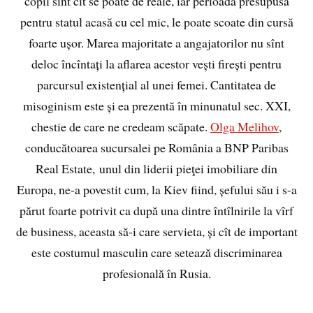
copil sînt cît se poate de reale, iar perioada presupusă
pentru statul acasă cu cel mic, le poate scoate din cursă
foarte ușor. Marea majoritate a angajatorilor nu sînt
deloc încîntați la aflarea acestor vești firești pentru
parcursul existențial al unei femei. Cantitatea de
misoginism este și ea prezentă în minunatul sec. XXI,
chestie de care ne credeam scăpate.
Olga Melihov
,
conducătoarea sucursalei pe România a BNP Paribas
Real Estate, unul din liderii pieţei imobiliare din
Europa, ne-a povestit cum, la Kiev fiind, șefului său i s-a
părut foarte potrivit ca după una dintre întîlnirile la vîrf
de business, aceasta să-i care servieta, și cît de important
este costumul masculin care setează discriminarea
profesională în Rusia.