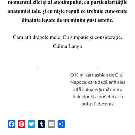
momentul zilei și al anotimpului, cu particularitățile
anatomiei tale, și cu niște reguli ce trebuie cunoscute
dinainte legate de un minim gust estetic.
Cam atît dragele mele. Cu simpatie și considerație,
Călina Langa
O Kim Kardashian de Cluj-
Napoca, care dacă ar fi ales
altă culoare și mărime a
hainelor și a poșetei ar fi
putut fi decentă
F
P
T
T
E
S
a
i
w
u
m
h