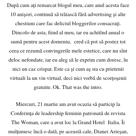
După cum ați remarcat blogul meu, care anul acesta face
10 anișori, continuă să trăiască fără advertising și alte
chestiuni care fac deliciul bloggerilor consacrați.
Dincolo de asta, fiind al meu, iar eu achitînd anual o
sumă pentru acest domeniu, cred că pot să postez tot
ceea ce rezumă convingerile mele estetice, care nu sînt
deloc nefondate, iar eu aleg să le exprim cum doresc, în
nici un caz crispat. Este ca și cum aș sta cu prietenii
virtuali la un vin virtual, deci nici vorbă de scorțoșenii
gratuite. Ok. That was the intro.
Miercuri, 21 martie am avut ocazia să particip la
Conferința de leadership feminin patronată de revista
The Woman, care a avut loc la Grand Hotel Italia. Îi
mulțumesc încă o dată, pe această cale, Dianei Arieșan,