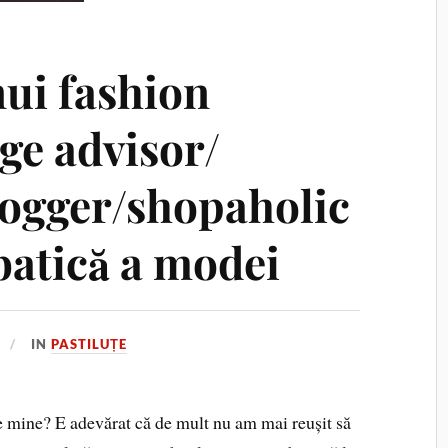
nui fashion
ge advisor/
logger/shopaholic
batică a modei
IN
PASTILUȚE
e mine? E adevărat că de mult nu am mai reușit să