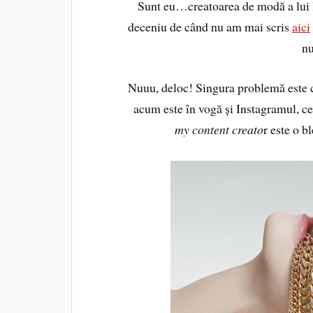
Sunt eu…creatoarea de modă a lui B
deceniu de când nu am mai scris
aici
nu
Nuuu, deloc! Singura problemă este c
acum este în vogă și Instagramul, ce
my content creato
r este o b