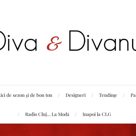
tici de sezon și de bon ton
Designeri
Tendințe
Pa
Radio Cluj… La Modă
Inapoi la CLG