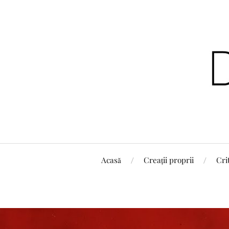
Acasă
Creații proprii
Cri