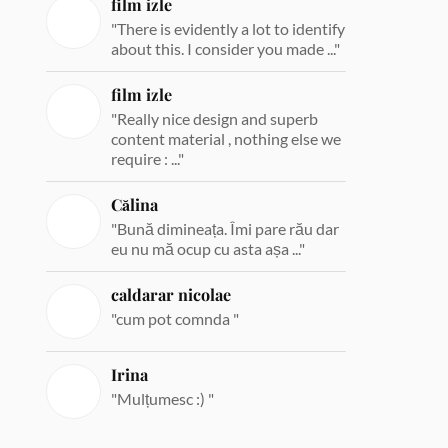
film izle
"There is evidently a lot to identify
about this. I consider you made ..."
film izle
"Really nice design and superb
content material , nothing else we
require : ..."
Călina
"Bună dimineața. Îmi pare rău dar
eu nu mă ocup cu asta așa ..."
caldarar nicolae
"cum pot comnda "
Irina
"Mulțumesc :) "