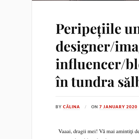
Peripețiile u
designer/ima
influencer/b
în tundra săl
BY
CĂLINA
ON
7 JANUARY 2020
Vaaai, dragii mei! Vă mai amintiți d