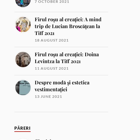
7 OCTOBER 2021
Firul roșu al creației: A mind
trip de Lucian Broscățean la
Tiff 2021
18 AUGUST 2021
Firul roșu al creației: Doina
Levintza la Tiff 2021
11 AUGUST 2021
Despre modă și estetica
vestimentației
13 JUNE 2021
PĂRERI