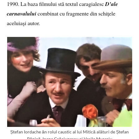
1990. La baza filmului stă textul caragialesc
D’ale
carnavalului
combinat cu fragmente din schițele
aceluiași autor.
Ștefan Iordache ăn rolul caustic al lui Mitică alături de Ștefan
Bănică, Ioana Crăciunescu și Vasile Murariu