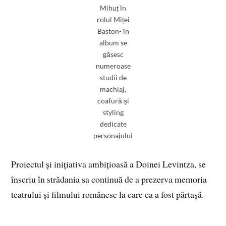
Mihuț în
rolul Miței
Baston- în
album se
găsesc
numeroase
studii de
machiaj,
coafură și
styling
dedicate
personajului
Proiectul și inițiativa ambițioasă a Doinei Levintza, se
înscriu în strădania sa continuă de a prezerva memoria
teatrului și filmului românesc la care ea a fost părtașă.