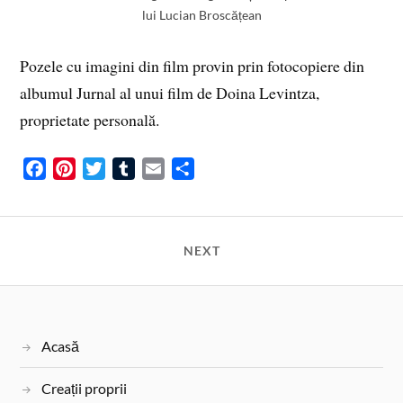
lui Lucian Broscățean
Pozele cu imagini din film provin prin fotocopiere din
albumul Jurnal al unui film de Doina Levintza,
proprietate personală.
F
P
T
T
E
S
a
i
w
u
m
h
c
n
i
m
a
a
e
t
t
b
i
r
NEXT
b
e
t
l
l
e
o
r
e
r
o
e
r
k
s
Acasă
t
Creații proprii