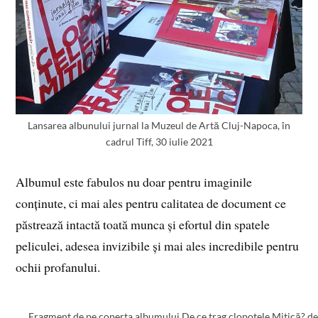
Lansarea albunului jurnal la Muzeul de Artă Cluj-Napoca, în
cadrul Tiff, 30 iulie 2021
Albumul este fabulos nu doar pentru imaginile
conținute, ci mai ales pentru calitatea de document ce
păstrează intactă toată munca și efortul din spatele
peliculei, adesea invizibile și mai ales incredibile pentru
ochii profanului.
Fragment de pe coperta albumului De ce trag clopotele Mitică? d