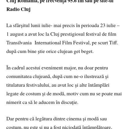
Cluj România, pe frecvența 95.6 fm sau pe site-ul
Radio Cluj
La sfârșitul lunii iulie- mai precis în perioada 23 iulie –
1 august a avut loc la Cluj prestigiosul festival de film
Transilvania International Film Festival, pe scurt Tiff.
după cum bine știe orice clujean get beget.
În cadrul acestui eveniment major, nu doar pentru
comunitatea clujeană, după cum ne-o ilustrează și
titulatura festivalului, au avut loc și alte întâmplări
legate de costum și de modă, motiv cum nu se poate mai
nimerit ca să le aducem în discuție.
Dar pentru că legătura dintre cinema și modă sau
costum, nu este și nu a fost niciodată întâmplătoare,