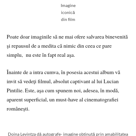
Imagine
iconică
din film
Poate doar imaginile să ne mai ofere salvarea binevenită
și repausul de a medita că nimic din ceea ce pare
simplu, nu este în fapt real așa.
Înainte de a intra cumva, în posesia acestui album vă
invit să vedeți filmul, absolut captivant al lui Lucian
Pintilie. Este, așa cum spunem noi, adesea, în modă,
aparent superficial, un must-have al cinematografiei
românești.
Doina Levintza dă autografe- imagine obținută prin amabilitatea