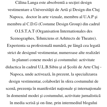
Călina Langa este absolventă a secției design
vestimentare a Universității de Artă și Design din Cluj
Napoca, doctor în arte vizuale, membru al U.A.P și
membru al C.D.G (Costume Design Group) din cadrul
O.I.S.T.A.T (Organisation Internationales des
Scenographes, Tehniciens et Arhitects de Theatre).
Experienta sa profesională numără, pe lângă cea legată
strict de designul vestimentar, numeroase alte realizări
în planuri conexe modei și costumului: activitate
didactica în cadrul U.L.B.Sibiu și al Școlii de Arte Cluj -
Napoca, unde activează, în prezent, la specializarea
design vestimentar, colaborări în sfera costumului de
scenă, prezența în manifestări naționale și internaționale
în domeniul modei și costumului, activitate jurnalistică
în media scrisă și on-line, prin intermediul blogului