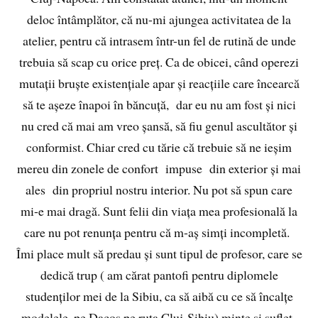
deloc întâmplător, că nu-mi ajungea activitatea de la
atelier, pentru că intrasem într-un fel de rutină de unde
trebuia să scap cu orice preț. Ca de obicei, când operezi
mutații bruște existențiale apar și reacțiile care încearcă
să te așeze înapoi în băncuță, dar eu nu am fost și nici
nu cred că mai am vreo șansă, să fiu genul ascultător și
conformist. Chiar cred cu tărie că trebuie să ne ieșim
mereu din zonele de confort impuse din exterior și mai
ales din propriul nostru interior. Nu pot să spun care
mi-e mai dragă. Sunt felii din viața mea profesională la
care nu pot renunța pentru că m-aș simți incompletă.
Îmi place mult să predau și sunt tipul de profesor, care se
dedică trup ( am cărat pantofi pentru diplomele
studenților mei de la Sibiu, ca să aibă cu ce să încalțe
modelele, pe Dacos pe ruta Cluj-Sibiu) minte și suflet