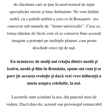
de chestiuni care ar ține în mod normal de niște
specializări stricte și bine delimitate. Ne vom întâlni
astfel, cu o palidă umbră a ceea ce în Renaștere era
cunoscut sub numele de ‘’homo universalis’’. Ceea ce,
totuși rămâne de făcut, este să se conserve bine această
imagine a potenței pe multiple planuri, care poate
deschide orice tip de ușă.
Eu urmăresc de mulți ani relația dintre modă și
teatru, modă și film în România, spune-mi cum ți se
pare ție aceasta evoluție și dacă vezi vreo influență a
uneia asupra celeilalte, la noi.
Lucrurile sunt scindate la noi, din punctul meu de
vedere. Dacă dincolo, actorul sau personajul remarcabil