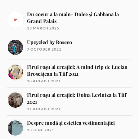
Du coeur a la main- Dolce și Gabbana la
Grand Palais
13 MARCH 2025
Upcycled by Roseco
7 OCTOBER 2021
Firul roșu al creației: A mind trip de Lucian
Broscățean la Tiff 2021
18 AUGUST 2021
Firul roșu al creației: Doina Levintza la Tiff
2021
11 AUGUST 2021
Despre modă și estetica vestimentației
13 JUNE 2021