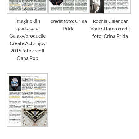
Imagine din
Rochia Calendar
credit foto: Crina
spectacolul
Vara și Iarna credit
Prida
Galaxy/producție
foto: Crina Prida
Create.Act.Enjoy
2015 foto credit
Oana Pop