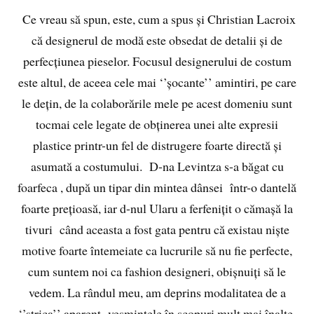
Ce vreau să spun, este, cum a spus și Christian Lacroix
că designerul de modă este obsedat de detalii și de
perfecțiunea pieselor. Focusul designerului de costum
este altul, de aceea cele mai ‘’șocante’’ amintiri, pe care
le dețin, de la colaborările mele pe acest domeniu sunt
tocmai cele legate de obținerea unei alte expresii
plastice printr-un fel de distrugere foarte directă și
asumată a costumului. D-na Levintza s-a băgat cu
foarfeca , după un tipar din mintea dânsei într-o dantelă
foarte prețioasă, iar d-nul Ularu a ferfenițit o cămașă la
tivuri când aceasta a fost gata pentru că existau niște
motive foarte întemeiate ca lucrurile să nu fie perfecte,
cum suntem noi ca fashion designeri, obișnuiți să le
vedem. La rândul meu, am deprins modalitatea de a
‘’strica’’ aparent veșmintele în scopuri mult mai înalte,