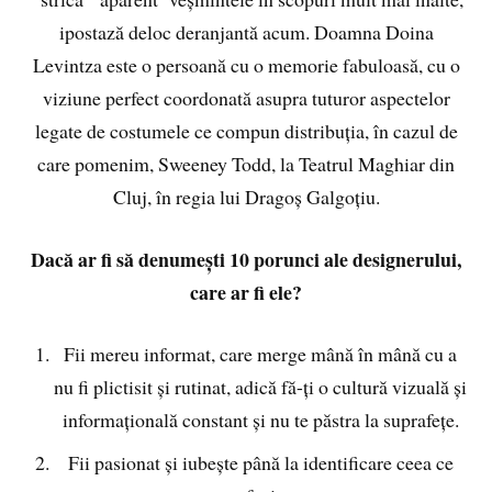
ipostază deloc deranjantă acum. Doamna Doina
Levintza este o persoană cu o memorie fabuloasă, cu o
viziune perfect coordonată asupra tuturor aspectelor
legate de costumele ce compun distribuția, în cazul de
care pomenim, Sweeney Todd, la Teatrul Maghiar din
Cluj, în regia lui Dragoș Galgoțiu.
Dacă ar fi să denumești 10 porunci ale designerului,
care ar fi ele?
Fii mereu informat, care merge mână în mână cu a
nu fi plictisit și rutinat, adică fă-ți o cultură vizuală și
informațională constant și nu te păstra la suprafețe.
Fii pasionat și iubește până la identificare ceea ce