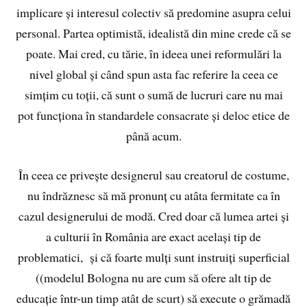
implicare și interesul colectiv să predomine asupra celui
personal. Partea optimistă, idealistă din mine crede că se
poate. Mai cred, cu tărie, în ideea unei reformulări la
nivel global și când spun asta fac referire la ceea ce
simțim cu toții, că sunt o sumă de lucruri care nu mai
pot funcționa în standardele consacrate și deloc etice de
până acum.
În ceea ce privește designerul sau creatorul de costume,
nu îndrăznesc să mă pronunț cu atâta fermitate ca în
cazul designerului de modă. Cred doar că lumea artei și
a culturii în România are exact același tip de
problematici, și că foarte mulți sunt instruiți superficial
((modelul Bologna nu are cum să ofere alt tip de
educație într-un timp atât de scurt) să execute o grămadă