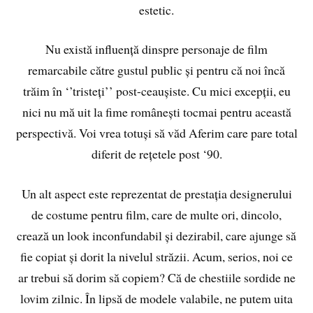
estetic.
Nu există influență dinspre personaje de film
remarcabile către gustul public și pentru că noi încă
trăim în ‘’tristeți’’ post-ceaușiste. Cu mici excepții, eu
nici nu mă uit la fime românești tocmai pentru această
perspectivă. Voi vrea totuși să văd Aferim care pare total
diferit de rețetele post ‘90.
Un alt aspect este reprezentat de prestația designerului
de costume pentru film, care de multe ori, dincolo,
crează un look inconfundabil și dezirabil, care ajunge să
fie copiat și dorit la nivelul străzii. Acum, serios, noi ce
ar trebui să dorim să copiem? Că de chestiile sordide ne
lovim zilnic. În lipsă de modele valabile, ne putem uita