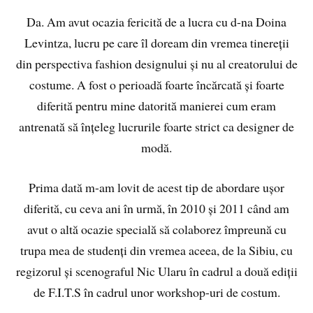
Da. Am avut ocazia fericită de a lucra cu d-na Doina
Levintza, lucru pe care îl doream din vremea tinereții
din perspectiva fashion designului și nu al creatorului de
costume. A fost o perioadă foarte încărcată și foarte
diferită pentru mine datorită manierei cum eram
antrenată să înțeleg lucrurile foarte strict ca designer de
modă.
Prima dată m-am lovit de acest tip de abordare ușor
diferită, cu ceva ani în urmă, în 2010 și 2011 când am
avut o altă ocazie specială să colaborez împreună cu
trupa mea de studenți din vremea aceea, de la Sibiu, cu
regizorul și scenograful Nic Ularu în cadrul a două ediții
de F.I.T.S în cadrul unor workshop-uri de costum.