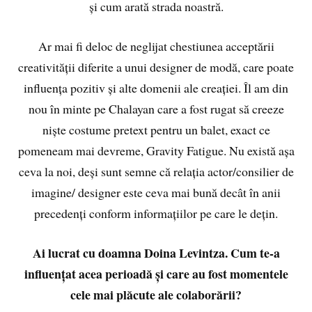
și cum arată strada noastră.
Ar mai fi deloc de neglijat chestiunea acceptării
creativității diferite a unui designer de modă, care poate
influența pozitiv și alte domenii ale creației. Îl am din
nou în minte pe Chalayan care a fost rugat să creeze
niște costume pretext pentru un balet, exact ce
pomeneam mai devreme, Gravity Fatigue. Nu există așa
ceva la noi, deși sunt semne că relația actor/consilier de
imagine/ designer este ceva mai bună decât în anii
precedenți conform informațiilor pe care le dețin.
Ai lucrat cu doamna Doina Levintza. Cum te-a
influențat acea perioadă și care au fost momentele
cele mai plăcute ale colaborării?