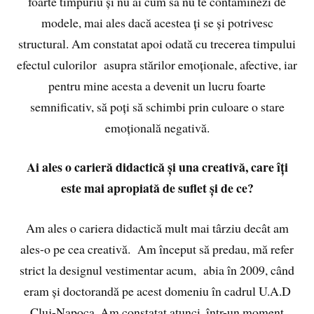
foarte timpuriu și nu ai cum să nu te contaminezi de
modele, mai ales dacă acestea ți se și potrivesc
structural. Am constatat apoi odată cu trecerea timpului
efectul culorilor asupra stărilor emoționale, afective, iar
pentru mine acesta a devenit un lucru foarte
semnificativ, să poți să schimbi prin culoare o stare
emoțională negativă.
Ai ales o carieră didactică și una creativă, care îți
este mai apropiată de suflet și de ce?
Am ales o cariera didactică mult mai târziu decât am
ales-o pe cea creativă. Am început să predau, mă refer
strict la designul vestimentar acum, abia în 2009, când
eram și doctorandă pe acest domeniu în cadrul U.A.D
Cluj-Napoca. Am constatat atunci, într-un moment