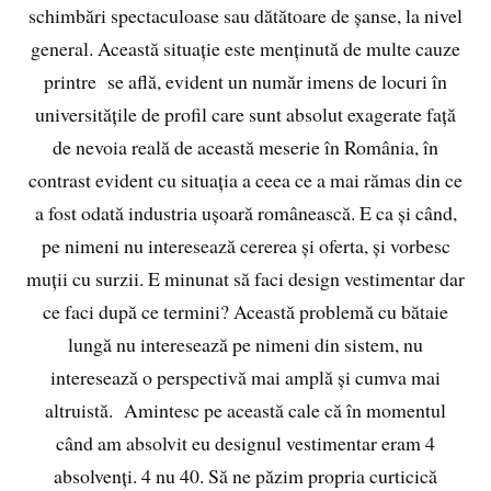
schimbări spectaculoase sau dătătoare de șanse, la nivel
general. Această situație este menținută de multe cauze
printre se află, evident un număr imens de locuri în
universitățile de profil care sunt absolut exagerate față
de nevoia reală de această meserie în România, în
contrast evident cu situația a ceea ce a mai rămas din ce
a fost odată industria ușoară românească. E ca și când,
pe nimeni nu interesează cererea și oferta, și vorbesc
muții cu surzii. E minunat să faci design vestimentar dar
ce faci după ce termini? Această problemă cu bătaie
lungă nu interesează pe nimeni din sistem, nu
interesează o perspectivă mai amplă și cumva mai
altruistă. Amintesc pe această cale că în momentul
când am absolvit eu designul vestimentar eram 4
absolvenți. 4 nu 40. Să ne păzim propria curticică