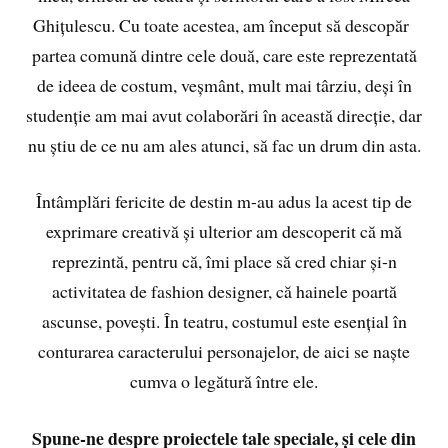
Ghițulescu. Cu toate acestea, am început să descopăr
partea comună dintre cele două, care este reprezentată
de ideea de costum, veșmânt, mult mai târziu, deși în
studenție am mai avut colaborări în această direcție, dar
nu știu de ce nu am ales atunci, să fac un drum din asta.
Întâmplări fericite de destin m-au adus la acest tip de
exprimare creativă și ulterior am descoperit că mă
reprezintă, pentru că, îmi place să cred chiar și-n
activitatea de fashion designer, că hainele poartă
ascunse, povești. În teatru, costumul este esențial în
conturarea caracterului personajelor, de aici se naște
cumva o legătură între ele.
Spune-ne despre proiectele tale speciale, și cele din