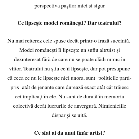
perspectiva pașilor mici și sigur
Ce lipsește modei românești? Dar teatrului?
Nu mai reiterez cele spuse decât printr-o frază succintă.
Modei românești îi lipsește un suflu altruist și
dezinteresat fără de care nu se poate clădi nimic în
viitor. Teatrului nu știu ce îi lipsește, dar pot presupune
că ceea ce nu le lipsește nici unora, sunt politicile parti-
pris atât de jenante care durează exact atât cât trăiesc
cei implicați în ele. Nu sunt de durată în memoria
colectivă decât lucrurile de anvergură. Nimicniciile
dispar și se uită.
Ce sfat ai da unui tînăr artist?