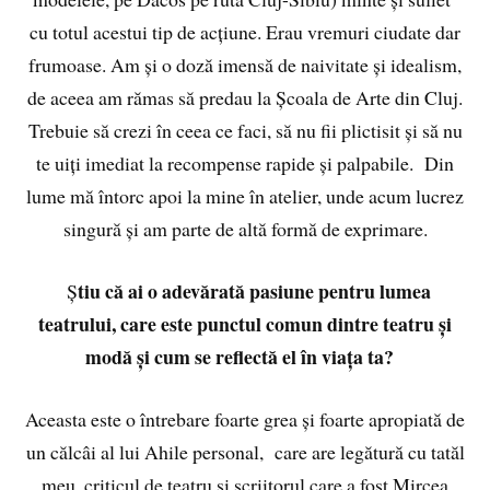
cu totul acestui tip de acțiune. Erau vremuri ciudate dar
frumoase. Am și o doză imensă de naivitate și idealism,
de aceea am rămas să predau la Școala de Arte din Cluj.
Trebuie să crezi în ceea ce faci, să nu fii plictisit și să nu
te uiți imediat la recompense rapide și palpabile. Din
lume mă întorc apoi la mine în atelier, unde acum lucrez
singură și am parte de altă formă de exprimare.
tiu că ai o adevărată pasiune pentru lumea
Ș
teatrului, care este punctul comun dintre teatru și
modă și cum se reflectă el în viața ta?
Aceasta este o întrebare foarte grea și foarte apropiată de
un călcâi al lui Ahile personal, care are legătură cu tatăl
meu, criticul de teatru și scriitorul care a fost Mircea