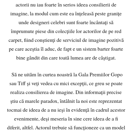
actorii nu iau foarte în serios ideea consilierii de
imagine, la modul cum este ea înțeleasă peste granițe
unde designeri celebri sunt foarte încântați să
împrumute piese din colecțiile lor actorilor de pe red
carpet, fiind conștienți de serviciul de imagine pozitivă
pe care aceștia îl aduc, de fapt e un sistem barter foarte
bine gândit din care toată lumea are de câștigat.
Să ne uităm în curtea noastră la Gala Premiilor Gopo
sau Tiff și veți vedea cu mici excepții, ce greu se poate
realiza consilierea de imagine. Din informații precise
știu că marele paradox, întâlnit la noi este reprezentat
tocmai de ideea de a nu ieși în evidență în cadrul acestor
evenimente, deși meseria în sine cere ideea de a fi
diferit, altfel. Actorul trebuie să funcționeze ca un model