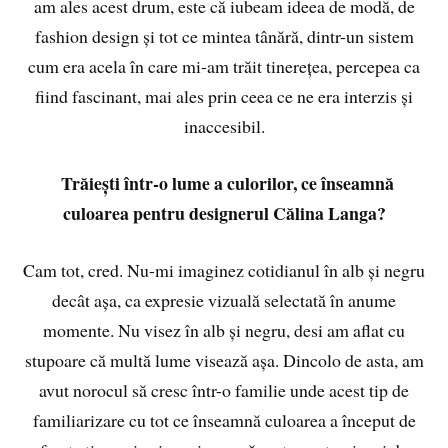
am ales acest drum, este că iubeam ideea de modă, de
fashion design și tot ce mintea tânără, dintr-un sistem
cum era acela în care mi-am trăit tinerețea, percepea ca
fiind fascinant, mai ales prin ceea ce ne era interzis și
inaccesibil.
Trăiești într-o lume a culorilor, ce înseamnă
culoarea pentru designerul Călina Langa?
Cam tot, cred. Nu-mi imaginez cotidianul în alb și negru
decât așa, ca expresie vizuală selectată în anume
momente. Nu visez în alb și negru, desi am aflat cu
stupoare că multă lume visează așa. Dincolo de asta, am
avut norocul să cresc într-o familie unde acest tip de
familiarizare cu tot ce înseamnă culoarea a început de