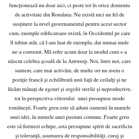
funcționează nu doar aici, ci peste tot în orice domeniu
de activitate din România. Nu există nici un fel de
susținere la nivel guvernamental pentru acest sector
cum, exemple edificatoare există, în Occidentul pe care
îl iubim atât, că l-am luat de exemplu, dar numai unde
ne-a convenit. Mă refer acum doar la modul cum s-a
născut celebra școală de la Antwerp. Noi, între noi, care
suntem, care mai activăm, de multe ori nu avem o
poziție francă și echilibrată unii față de ceilalți și ne
lăsăm mânați de egouri și orgolii sterile și neproductive,
tot în perspectiva viitorului unei presupuse mode
românești. Foarte greu este să aduni oamenii în numele
unei idei, în numele unei pasiuni comune. Foarte greu
este să formezi echipe, asta presupune spirit de sacrificiu
și toleranță, asumarea de responsabilități, curaj și