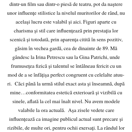
dintr-un film sau dintr-o piesă de teatru, pot da naștere
unor influențe stilistice la nivelul muritorilor de rând, nu
același lucru este valabil și aici. Figuri aparte cu
charisma și stil care influențează prin prestația lor
scenică și totodată, prin aparența citită în sens pozitiv,
găsim în vechea gardă, cea de dinainte de 89. Mă
gândesc la Irina Petrescu sau la Gina Patrichi, unde
frumusețea fizică și talentul se întâlneau fericit cu un
mod de a se înfățișa perfect congruent cu celelalte atuu-
ri. Căci până la urmă stilul exact asta și înseamnă, după
mine…conformitatea estetică exterioară și vizibilă cu
sinele, aflată la cel mai înalt nivel. Nu avem modele
valabile la ora actuală. Așa zisele vedete care
influențează ca imagine publicul actual sunt precare și
rizibile, de multe ori, pentru ochii exersați. La rândul lor