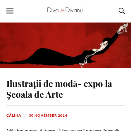
Ilustraţii de modă- expo la
Şcoala de Arte
CĂLINA
30 NOVEMBER 2014
Mă simt,cumva datoare să fac această postare, întrucât