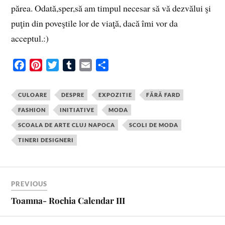
părea. Odată,sper,să am timpul necesar să vă dezvălui şi
puţin din poveştile lor de viaţă, dacă îmi vor da
acceptul.:)
F
P
T
T
E
S
a
i
w
u
m
h
c
n
i
m
a
a
CULOARE
DESPRE
EXPOZITIE
FĂRĂ FARD
e
t
t
b
i
r
FASHION
INITIATIVE
MODA
b
e
t
l
l
e
SCOALA DE ARTE CLUJ NAPOCA
SCOLI DE MODA
o
r
e
r
o
e
r
TINERI DESIGNERI
k
s
t
PREVIOUS
Toamna- Rochia Calendar III