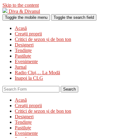
Skip to the content
Diva & Divanul
Toggle the mobile menu
Toggle the search field
Acasă
Creații proprii
Critici de sezon și de bon ton
Designeri
Tendințe
Pastiluțe
Evenimente
Jurnal
Radio Cluj… La Modă
Inapoi la CLG
Search
Acasă
Creații proprii
Critici de sezon și de bon ton
Designeri
Tendințe
Pastiluțe
Evenimente