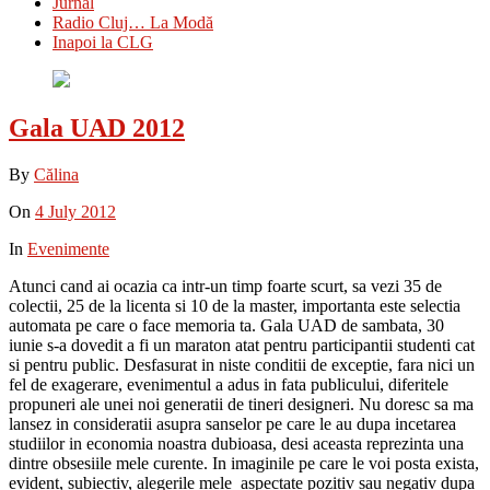
Jurnal
Radio Cluj… La Modă
Inapoi la CLG
Gala UAD 2012
By
Călina
On
4 July 2012
In
Evenimente
Atunci cand ai ocazia ca intr-un timp foarte scurt, sa vezi 35 de
colectii, 25 de la licenta si 10 de la master, importanta este selectia
automata pe care o face memoria ta. Gala UAD de sambata, 30
iunie s-a dovedit a fi un maraton atat pentru participantii studenti cat
si pentru public. Desfasurat in niste conditii de exceptie, fara nici un
fel de exagerare, evenimentul a adus in fata publicului, diferitele
propuneri ale unei noi generatii de tineri designeri. Nu doresc sa ma
lansez in consideratii asupra sanselor pe care le au dupa incetarea
studiilor in economia noastra dubioasa, desi aceasta reprezinta una
dintre obsesiile mele curente. In imaginile pe care le voi posta exista,
evident, subiectiv, alegerile mele aspectate pozitiv sau negativ dupa