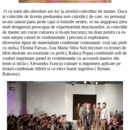
O cu totul alta abordare are loc la nivelul colectiilor de master. Daca
in colectiile de licenta predomina non culorile,( de care, eu personal
m-am saturat pana peste cap) si tonurile neutre, ce nu angajeaza prea
mult designerul preocupat de experimentul structurarilor, in colectiile
de master am vazut culoarea si m-am bucurat,( nu doar pentru ca eu
sunt adepta culorii in vestimentatie ) precum si exploatarea
diverselor tipuri de materialitati combinate contrastant: voal sau piele
cu stofa,( Florina Farcas, Ana Maria Silea Sut) tricoturi cu texturi de
tifon desirate accesorizate cu perle,( Raluca Popa) combinatii soft de
voaluri imprimate pastel in vestimentatie cu accesorii masive din
lemn si sticla ( Alexandra Ivascu) culoare si imprimeu aplicate pe
texturi combinate diferit si cu efect foarte ingenios ( Renata
Rakossy).