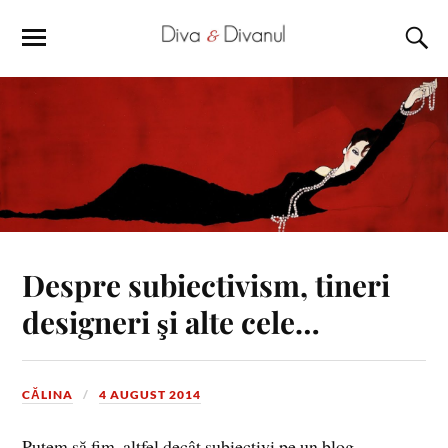
Despre subiectivism, tineri
designeri şi alte cele…
CĂLINA
4 AUGUST 2014
Putem să fim, altfel decât subiectivi pe un blog