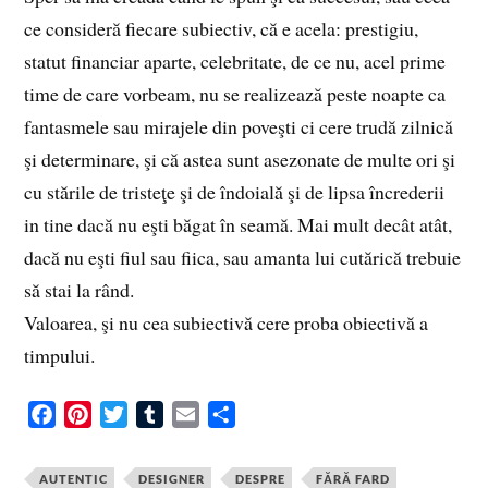
ce consideră fiecare subiectiv, că e acela: prestigiu,
statut financiar aparte, celebritate, de ce nu, acel prime
time de care vorbeam, nu se realizează peste noapte ca
fantasmele sau mirajele din poveşti ci cere trudă zilnică
şi determinare, şi că astea sunt asezonate de multe ori şi
cu stările de tristeţe şi de îndoială şi de lipsa încrederii
in tine dacă nu eşti băgat în seamă. Mai mult decât atât,
dacă nu eşti fiul sau fiica, sau amanta lui cutărică trebuie
să stai la rând.
Valoarea, şi nu cea subiectivă cere proba obiectivă a
timpului.
F
P
T
T
E
S
a
i
w
u
m
h
c
n
i
m
a
a
AUTENTIC
DESIGNER
DESPRE
FĂRĂ FARD