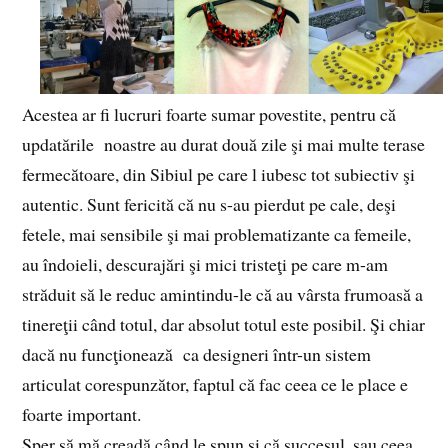
Acestea ar fi lucruri foarte sumar povestite, pentru că
updatările noastre au durat două zile şi mai multe terase
fermecătoare, din Sibiul pe care l iubesc tot subiectiv şi
autentic. Sunt fericită că nu s-au pierdut pe cale, deşi
fetele, mai sensibile şi mai problematizante ca femeile,
au îndoieli, descurajări şi mici tristeţi pe care m-am
străduit să le reduc amintindu-le că au vârsta frumoasă a
tinereţii când totul, dar absolut totul este posibil. Şi chiar
dacă nu funcţionează ca designeri într-un sistem
articulat corespunzător, faptul că fac ceea ce le place e
foarte important.
Sper să mă creadă când le spun şi că succesul, sau ceea