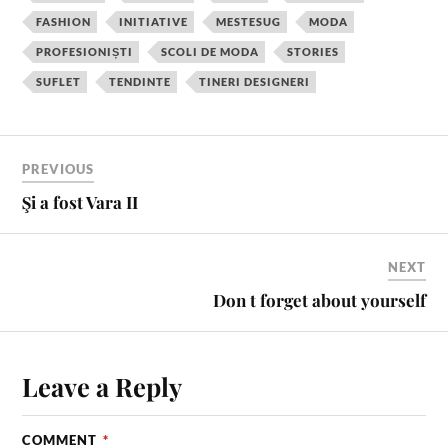
e
t
t
b
i
r
FASHION
INITIATIVE
MESTESUG
MODA
b
e
t
l
l
e
PROFESIONIȘTI
SCOLI DE MODA
STORIES
o
r
e
r
o
e
r
SUFLET
TENDINTE
TINERI DESIGNERI
k
s
t
PREVIOUS
Şi a fost Vara II
NEXT
Don t forget about yourself
Leave a Reply
COMMENT
*