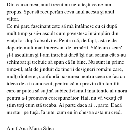
Din cauza mea, anul trecut nu ne-a ieşit ce ne-am
propus. Sper să recuperăm ceva anul acesta şi anul
viitor.
Ce mi pare fascinant este să mă întâlnesc cu ei după
mult timp şi să-i ascult cum povestesc întâmplări din
viaţa lor după absolvire. Pentru că, de fapt, asta e de
departe mult mai interesant de urmărit. Stăteam aseară
şi-i ascultam şi i-am întrebat dacă îşi dau seama cât s-au
schimbat şi trebuie să spun că în bine. Nu sunt in prime
time-ul, atât de jinduit de tinerii designeri români care,
mulţi dintre ei, confundă pasiunea pentru ceea ce fac cu
ideea de a fi cunoscut, pentru că nu provin din familii
care ar putea să suţină subiectivismul inautentic al unora
pentru a-i promova corespunzător. Hai, nu vă vexaţi că
ştim toţi cum stă treaba. Ai parte daca ai…parte. Dacă
nu stai pe tuşă. Ia uite, cum eu în chestia asta nu cred.
Ani ( Ana Maria Silea