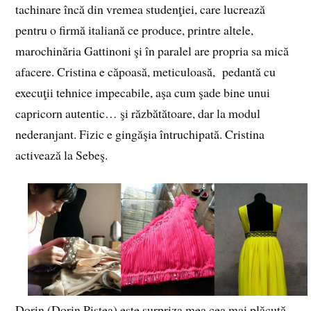
tachinare încă din vremea studenţiei, care lucrează
pentru o firmă italiană ce produce, printre altele,
marochinăria Gattinoni şi în paralel are propria sa mică
afacere. Cristina e căpoasă, meticuloasă, pedantă cu
execuţii tehnice impecabile, aşa cum şade bine unui
capricorn autentic… şi răzbătătoare, dar la modul
nederanjant. Fizic e gingăşia întruchipată. Cristina
activează la Sebeş.
Dorin (Dorin Piştea) este surpriza mea cea mai plăcută.