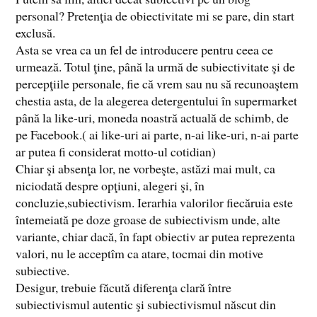
personal? Pretenţia de obiectivitate mi se pare, din start
exclusă.
Asta se vrea ca un fel de introducere pentru ceea ce
urmează. Totul ţine, până la urmă de subiectivitate şi de
percepţiile personale, fie că vrem sau nu să recunoaştem
chestia asta, de la alegerea detergentului în supermarket
până la like-uri, moneda noastră actuală de schimb, de
pe Facebook.( ai like-uri ai parte, n-ai like-uri, n-ai parte
ar putea fi considerat motto-ul cotidian)
Chiar şi absenţa lor, ne vorbeşte, astăzi mai mult, ca
niciodată despre opţiuni, alegeri şi, în
concluzie,subiectivism. Ierarhia valorilor fiecăruia este
întemeiată pe doze groase de subiectivism unde, alte
variante, chiar dacă, în fapt obiectiv ar putea reprezenta
valori, nu le acceptîm ca atare, tocmai din motive
subiective.
Desigur, trebuie făcută diferenţa clară între
subiectivismul autentic şi subiectivismul născut din