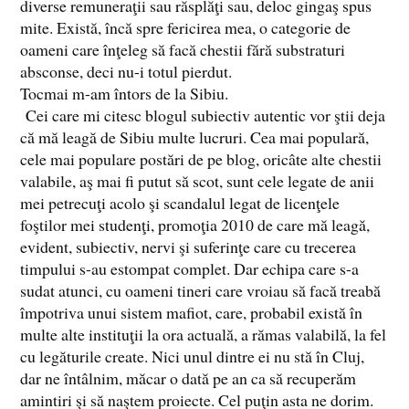
diverse remuneraţii sau răsplăţi sau, deloc gingaş spus
mite. Există, încă spre fericirea mea, o categorie de
oameni care înţeleg să facă chestii fără substraturi
absconse, deci nu-i totul pierdut.
Tocmai m-am întors de la Sibiu.
Cei care mi citesc blogul subiectiv autentic vor ştii deja
că mă leagă de Sibiu multe lucruri. Cea mai populară,
cele mai populare postări de pe blog, oricâte alte chestii
valabile, aş mai fi putut să scot, sunt cele legate de anii
mei petrecuţi acolo şi scandalul legat de licenţele
foştilor mei studenţi, promoţia 2010 de care mă leagă,
evident, subiectiv, nervi şi suferinţe care cu trecerea
timpului s-au estompat complet. Dar echipa care s-a
sudat atunci, cu oameni tineri care vroiau să facă treabă
împotriva unui sistem mafiot, care, probabil există în
multe alte instituţii la ora actuală, a rămas valabilă, la fel
cu legăturile create. Nici unul dintre ei nu stă în Cluj,
dar ne întâlnim, măcar o dată pe an ca să recuperăm
amintiri şi să naştem proiecte. Cel puţin asta ne dorim.