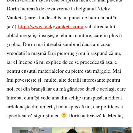
Dorin lucrează de ceva vreme la belgianul Nicky
Vankets (care si-a deschis un punct de lucru la noi în
ţară)
http://www.nickyvankets.com/
sub directa lui
oblăduire şi îşi însuşeşte tehnici couture, care în plus îi
şi plac. Dorin mă întreabă zâmbind dacă am cusut
vreodată la maşină fără picioruş şi eu îi răspund că nu,
iar el începe să mi explice de ce se procedează aşa, e
pentru cusutul materialelor cu pietre sau mărgele. Mai
îmi povesteşte şi multe, alte detalii interesante,pentru
noi, cei din branşă iar eu mă gândesc dacă e acelaşi, care
întrebat cum îşi vede una din schiţe transpusă, a ridicat
ardeleneşte din umeri şi mi a spus că nu, dar politicos a
specificat că sigur ştiu eu
Dorin activează la Mediaş.