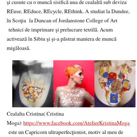
şi cusute cu o muncă sisifică una de cealaltă sub deviza
REuse, REduce, REcycle, REthink. A studiat la Dundee,
în Scoţia la Duncan of Jordanstone College of Art
tehnici de imprimare şi prelucrare textilă. Acum
activează în Sibiu şi şi-a păstrat maniera de muncă
migăloasă.
Cealalta Cristina( Cristina
Moga)
https://www.facebook.com/AtelierKristinaMoga
este un Capricorn ultraperfecţionist, motiv al meu de