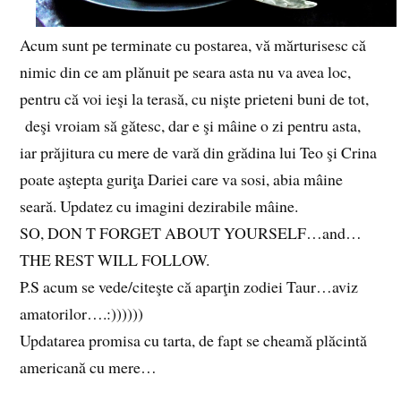
Acum sunt pe terminate cu postarea, vă mărturisesc că
nimic din ce am plănuit pe seara asta nu va avea loc,
pentru că voi ieşi la terasă, cu nişte prieteni buni de tot,
deşi vroiam să gătesc, dar e şi mâine o zi pentru asta,
iar prăjitura cu mere de vară din grădina lui Teo şi Crina
poate aştepta guriţa Dariei care va sosi, abia mâine
seară. Updatez cu imagini dezirabile mâine.
SO, DON T FORGET ABOUT YOURSELF…and…
THE REST WILL FOLLOW.
P.S acum se vede/citeşte că aparţin zodiei Taur…aviz
amatorilor….:))))))
Updatarea promisa cu tarta, de fapt se cheamă plăcintă
americană cu mere…