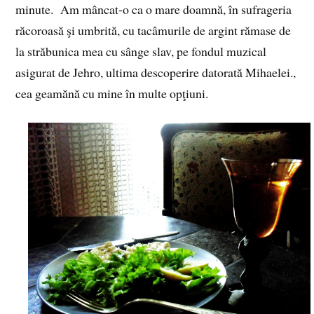
minute. Am mâncat-o ca o mare doamnă, în sufrageria
răcoroasă şi umbrită, cu tacâmurile de argint rămase de
la străbunica mea cu sânge slav, pe fondul muzical
asigurat de Jehro, ultima descoperire datorată Mihaelei.,
cea geamănă cu mine în multe opţiuni.