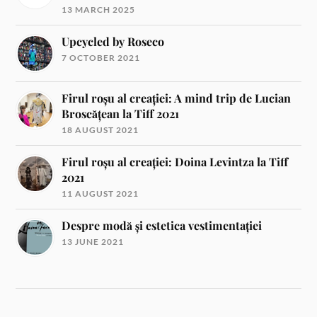
13 MARCH 2025
Upcycled by Roseco
7 OCTOBER 2021
Firul roșu al creației: A mind trip de Lucian
Broscățean la Tiff 2021
18 AUGUST 2021
Firul roșu al creației: Doina Levintza la Tiff
2021
11 AUGUST 2021
Despre modă și estetica vestimentației
13 JUNE 2021