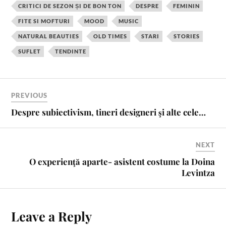
CRITICI DE SEZON ȘI DE BON TON
DESPRE
FEMININ
b
e
t
l
l
e
FITE SI MOFTURI
MOOD
MUSIC
o
r
e
r
o
e
r
NATURAL BEAUTIES
OLD TIMES
STARI
STORIES
k
s
SUFLET
TENDINTE
t
PREVIOUS
Despre subiectivism, tineri designeri şi alte cele…
NEXT
O experienţă aparte- asistent costume la Doina
Levintza
Leave a Reply