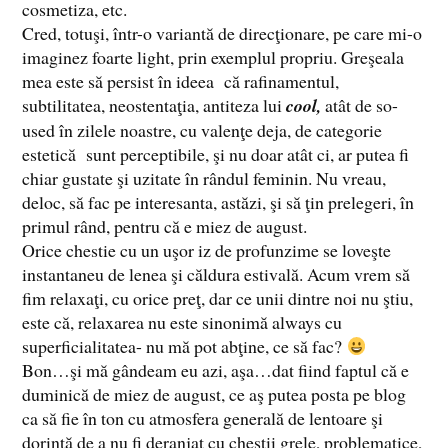
cosmetiza, etc.
Cred, totuşi, într-o variantă de direcţionare, pe care mi-o
imaginez foarte light, prin exemplul propriu. Greşeala
mea este să persist în ideea că rafinamentul,
subtilitatea, neostentaţia, antiteza lui
cool,
atât de so-
used în zilele noastre, cu valenţe deja, de categorie
estetică sunt perceptibile, şi nu doar atât ci, ar putea fi
chiar gustate şi uzitate în rândul feminin. Nu vreau,
deloc, să fac pe interesanta, astăzi, şi să ţin prelegeri, în
primul rând, pentru că e miez de august.
Orice chestie cu un uşor iz de profunzime se loveşte
instantaneu de lenea şi căldura estivală. Acum vrem să
fim relaxaţi, cu orice preţ, dar ce unii dintre noi nu ştiu,
este că, relaxarea nu este sinonimă always cu
superficialitatea- nu mă pot abţine, ce să fac?
Bon…şi mă gândeam eu azi, aşa…dat fiind faptul că e
duminică de miez de august, ce aş putea posta pe blog
ca să fie în ton cu atmosfera generală de lentoare şi
dorinţă de a nu fi deranjat cu chestii grele, problematice,