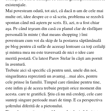
existenţiale.
Mai povesteam odată, tot aici, că dacă n-am de cele mai
multe ori, idee despre ce o să scriu, problema se rezolvă
spontan când mă aştern pe scris. Ei, azi, n-a fost chiar
aşa. Pe când ieşeam din casă cu planul clar de răsfăţare
personală în minte ( that means shopping ) îmi
povesteam cum voi da skip de la postarea săptămânală
pe blog pentru că sufăr de aceeaşi lentoare ca toţi ceilalţi
şi mintea mea nu este traversată de nici o idee care
merită postată. Cu latest Parov Stelar în căşti am pornit
în aventură.
Trebuie aici să specific că pentru unii, unele din noi,
singurătatea reprezintă un avantaj…mai ales, pentru
cele prinse în familii. Timpul care rămâne pentru tine,
este infim şi de aceea trebuie preţuit orice moment din
acesta. care te gratifică. Ştiu că nu mă credeţi, cele care
sunteţi singure perioade mari de timp. E ca perspectiva
şoferului diferită de a pietonului.