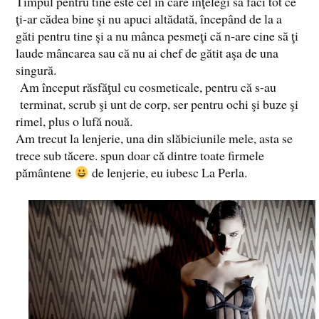
Timpul pentru tine este cel în care înţelegi să faci tot ce
ţi-ar cădea bine şi nu apuci altădată, începând de la a
găti pentru tine şi a nu mânca pesmeţi că n-are cine să ţi
laude mâncarea sau că nu ai chef de gătit aşa de una
singură.
Am început răsfăţul cu cosmeticale, pentru că s-au
terminat, scrub şi unt de corp, ser pentru ochi şi buze şi
rimel, plus o lufă nouă.
Am trecut la lenjerie, una din slăbiciunile mele, asta se
trece sub tăcere. spun doar că dintre toate firmele
pământene
de lenjerie, eu iubesc La Perla.