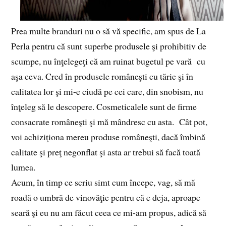
Prea multe branduri nu o să vă specific, am spus de La
Perla pentru că sunt superbe produsele şi prohibitiv de
scumpe, nu înţelegeţi că am ruinat bugetul pe vară cu
aşa ceva. Cred în produsele româneşti cu tărie şi în
calitatea lor şi mi-e ciudă pe cei care, din snobism, nu
înţeleg să le descopere. Cosmeticalele sunt de firme
consacrate româneşti şi mă mândresc cu asta. Cât pot,
voi achiziţiona mereu produse româneşti, dacă îmbină
calitate şi preţ negonflat şi asta ar trebui să facă toată
lumea.
Acum, în timp ce scriu simt cum începe, vag, să mă
roadă o umbră de vinovăţie pentru că e deja, aproape
seară şi eu nu am făcut ceea ce mi-am propus, adică să