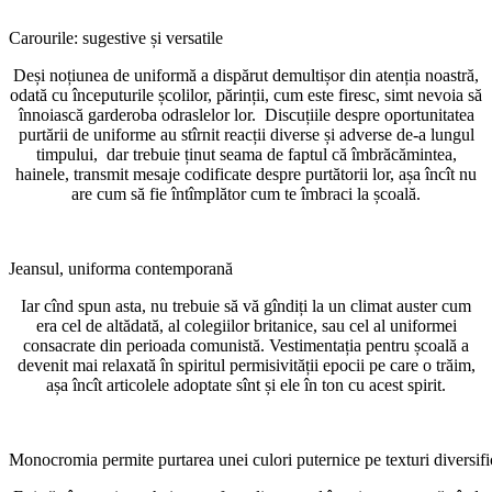
Carourile: sugestive și versatile
Deși noțiunea de uniformă a dispărut demultișor din atenția noastră,
odată cu începuturile școlilor, părinții, cum este firesc, simt nevoia să
înnoiască garderoba odraslelor lor. Discuțiile despre oportunitatea
purtării de uniforme au stîrnit reacții diverse și adverse de-a lungul
timpului, dar trebuie ținut seama de faptul că îmbrăcămintea,
hainele, transmit mesaje codificate despre purtătorii lor, așa încît nu
are cum să fie întîmplător cum te îmbraci la școală.
Jeansul, uniforma contemporană
Iar cînd spun asta, nu trebuie să vă gîndiți la un climat auster cum
era cel de altădată, al colegiilor britanice, sau cel al uniformei
consacrate din perioada comunistă. Vestimentația pentru școală a
devenit mai relaxată în spiritul permisivității epocii pe care o trăim,
așa încît articolele adoptate sînt și ele în ton cu acest spirit.
Monocromia permite purtarea unei culori puternice pe texturi diversific