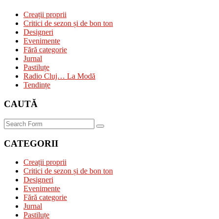
Creații proprii
Critici de sezon și de bon ton
Designeri
Evenimente
Fără categorie
Jurnal
Pastiluțe
Radio Cluj… La Modă
Tendințe
CAUTĂ
Search
CATEGORII
Creații proprii
Critici de sezon și de bon ton
Designeri
Evenimente
Fără categorie
Jurnal
Pastiluțe