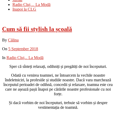
Radio Cluj… La Modă
Inapoi la CLG
Cum să fii stylish la școală
By
Călina
On
5 September 2018
In
Radio Cluj... La Modă
Sper că sînteți relaxați, odihniți și pregătiți de noi începuturi.
Odată cu venirea toamnei, ne întoarcem la vechile noastre
îndeletniciri, la profesiile și studiile noastre. Dacă vara marchează
începutul perioadei de odihnă, concedii și relaxare, toamna este cea
care ne așează pașii înapoi pe cărările noastre profesionale cu noi
forțe.
Și dacă vorbim de noi începuturi, trebuie să vorbim și despre
vestimentația de toamnă.