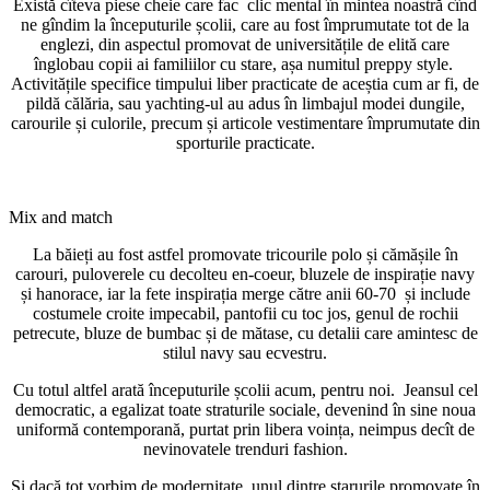
Există cîteva piese cheie care fac clic mental în mintea noastră cînd
ne gîndim la începuturile școlii, care au fost împrumutate tot de la
englezi, din aspectul promovat de universitățile de elită care
înglobau copii ai familiilor cu stare, așa numitul preppy style.
Activitățile specifice timpului liber practicate de aceștia cum ar fi, de
pildă călăria, sau yachting-ul au adus în limbajul modei dungile,
carourile și culorile, precum și articole vestimentare împrumutate din
sporturile practicate.
Mix and match
La băieți au fost astfel promovate tricourile polo și cămășile în
carouri, puloverele cu decolteu en-coeur, bluzele de inspirație navy
și hanorace, iar la fete inspirația merge către anii 60-70 și include
costumele croite impecabil, pantofii cu toc jos, genul de rochii
petrecute, bluze de bumbac și de mătase, cu detalii care amintesc de
stilul navy sau ecvestru.
Cu totul altfel arată începuturile școlii acum, pentru noi. Jeansul cel
democratic, a egalizat toate straturile sociale, devenind în sine noua
uniformă contemporană, purtat prin libera voința, neimpus decît de
nevinovatele trenduri fashion.
Și dacă tot vorbim de modernitate, unul dintre starurile promovate în