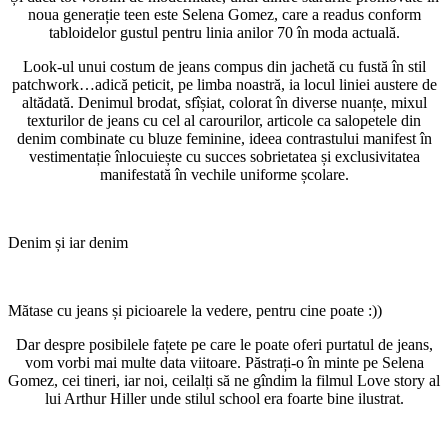
noua generație teen este Selena Gomez, care a readus conform
tabloidelor gustul pentru linia anilor 70 în moda actuală.
Look-ul unui costum de jeans compus din jachetă cu fustă în stil
patchwork…adică peticit, pe limba noastră, ia locul liniei austere de
altădată. Denimul brodat, sfîșiat, colorat în diverse nuanțe, mixul
texturilor de jeans cu cel al carourilor, articole ca salopetele din
denim combinate cu bluze feminine, ideea contrastului manifest în
vestimentație înlocuiește cu succes sobrietatea și exclusivitatea
manifestată în vechile uniforme școlare.
Denim și iar denim
Mătase cu jeans și picioarele la vedere, pentru cine poate :))
Dar despre posibilele fațete pe care le poate oferi purtatul de jeans,
vom vorbi mai multe data viitoare. Păstrați-o în minte pe Selena
Gomez, cei tineri, iar noi, ceilalți să ne gîndim la filmul Love story al
lui Arthur Hiller unde stilul school era foarte bine ilustrat.