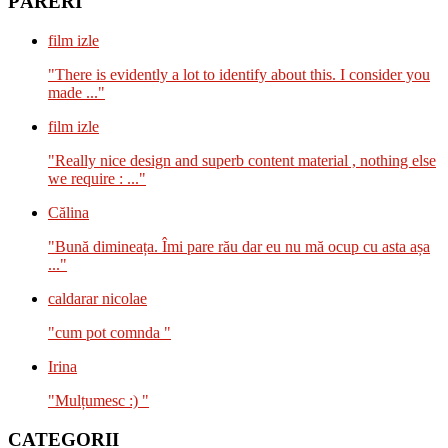
PĂRERI
film izle
"There is evidently a lot to identify about this. I consider you
made ..."
film izle
"Really nice design and superb content material , nothing else
we require : ..."
Călina
"Bună dimineața. Îmi pare rău dar eu nu mă ocup cu asta așa
..."
caldarar nicolae
"cum pot comnda "
Irina
"Mulțumesc :) "
CATEGORII