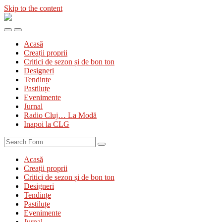
Skip to the content
Diva
&
Toggle
Toggle
Divanul
the
the
Acasă
mobile
search
Creații proprii
menu
field
Critici de sezon și de bon ton
Designeri
Tendințe
Pastiluțe
Evenimente
Jurnal
Radio Cluj… La Modă
Inapoi la CLG
Search
Acasă
Creații proprii
Critici de sezon și de bon ton
Designeri
Tendințe
Pastiluțe
Evenimente
Jurnal