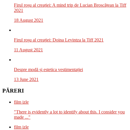
Firul roșu al creației: A mind trip de Lucian Broscățean la Tiff
2021
18 August 2021
Firul roșu al creației: Doina Levintza la Tiff 2021
11 August 2021
Despre modă și estetica vestimentației
13 June 2021
PĂRERI
film izle
"There is evidently a lot to identify about this. I consider you
made ..."
film izle