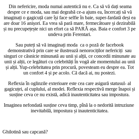
Din nefericire, moda numai autentică nu e. Ca să vă dați seama
despre ce e moda, sau mai degrabă ce-a ajuns ea, încercați să vă
imaginați o gagicuță care își face selfie în baie, super-fardată deși ea
are doar 16 anișori. Ea vrea să pară mare, fermecătoare și dezirabilă
și nu precupețește nici un efort ca să PARĂ așa. Baia e confort 3 pe
undeva prin Ferentari.
Sau puteți să vă imaginați moda ca o poză de facebook
demonstrativă prin care se ilustrează nenorociților nefericiți sau
singuri ce căsnicie minunată au unii și alții, ce concedii minunate au
unii și alții, ce legături cu celebrități în vogă ale momentului au unii
și alții. Yup-celebritatea prin procură, povesteam eu despre ea. Tot
un confort 4 și pe acolo. Că dacă ai, nu postezi.
Reflexia în oglinzile exterioare este cea care asigură statusul- al
gagicuței, al cuplului, al modei. Reflexia respectivă merge înapoi și
susține ceva ce nu există, adică inautenticitatea sau impostura.
Imaginea nefondată susține ceva timp, pînă la o nedorită intruziune
inevitabilă, impostura și inautenticitatea.
Ghilotină sau capcană?