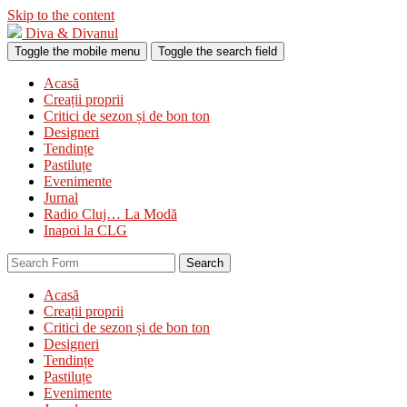
Skip to the content
Diva & Divanul
Toggle the mobile menu
Toggle the search field
Acasă
Creații proprii
Critici de sezon și de bon ton
Designeri
Tendințe
Pastiluțe
Evenimente
Jurnal
Radio Cluj… La Modă
Inapoi la CLG
Search
Acasă
Creații proprii
Critici de sezon și de bon ton
Designeri
Tendințe
Pastiluțe
Evenimente