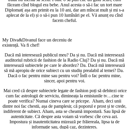
făceam cînd blogul era bebe. Anul acesta o să-i fac un tort mare
Diplomat( așa am primit eu la 10 ani, dar am mîncat mult și mi s-a
aplecat de la el) și o să-i pun 10 lumînări pe el. Vă anunț eu cînd
facem cheful.
My Diva&Divanul face un deceniu de
existență. Va fi chef!
Dacă mă interesează publicul meu? Da și nu. Dacă mă interesează
auditoriul rubricii de fashion de la Radio Cluj? Da și nu. Dacă mă
interesează subiectele pe care le abordez? Da. Dacă mă interesează
să mă apropiu de orice subiect cu un studiu prealabil al temei? Da.
Dacă o fac pentru mine sau pentru voi? Întîi o fac pentru mine,
sincer, apoi pentru voi.
Mai cred că despre subiectele legate de fashion poți să debitezi orice
cum fac astrologii de serviciu, dimineața la emisiunile tv…cine te
poate verifica? Numai cineva care se pricepe. Aham, deci unii
dintre noi fac chestii, așa de pamplesir, că poporul e prost și te crede,
indiferent de subiect. Aham, asta se cheamă impostură. Sau lipsă de
autenticitate. Că despre asta voiam să vorbesc cîte ceva azi.
Impostura și inautenticitatea mizează pe frăiereala, lipsa ta de
informație sau, după caz, dezinteres.