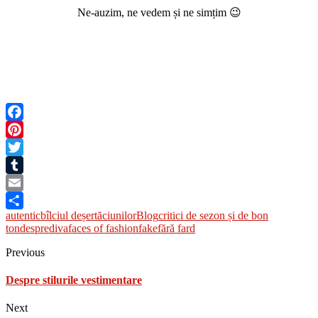
Ne-auzim, ne vedem și ne simțim 😉
Facebook
Pinterest
Twitter
Tumblr
Email
autentic
bîlciul deșertăciunilor
Blog
critici de sezon și de bon
Share
ton
despre
diva
faces of fashion
fake
fără fard
Previous
Despre stilurile vestimentare
Next