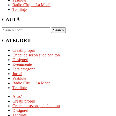
Pastiluțe
Radio Cluj… La Modă
Tendințe
CAUTĂ
Search
CATEGORII
Creații proprii
Critici de sezon și de bon ton
Designeri
Evenimente
Fără categorie
Jurnal
Pastiluțe
Radio Cluj… La Modă
Tendințe
Acasă
Creații proprii
Critici de sezon și de bon ton
Designeri
Tendințe