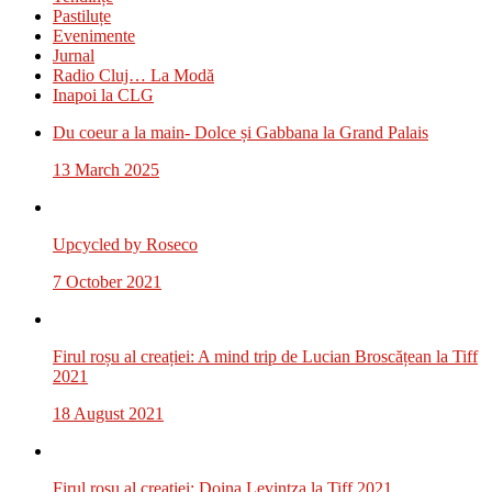
Pastiluțe
Evenimente
Jurnal
Radio Cluj… La Modă
Inapoi la CLG
Du coeur a la main- Dolce și Gabbana la Grand Palais
13 March 2025
Upcycled by Roseco
7 October 2021
Firul roșu al creației: A mind trip de Lucian Broscățean la Tiff
2021
18 August 2021
Firul roșu al creației: Doina Levintza la Tiff 2021