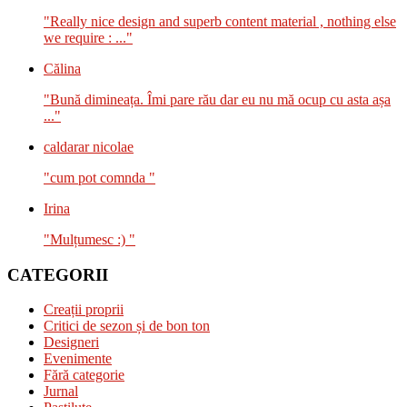
"Really nice design and superb content material , nothing else
we require : ..."
Călina
"Bună dimineața. Îmi pare rău dar eu nu mă ocup cu asta așa
..."
caldarar nicolae
"cum pot comnda "
Irina
"Mulțumesc :) "
CATEGORII
Creații proprii
Critici de sezon și de bon ton
Designeri
Evenimente
Fără categorie
Jurnal