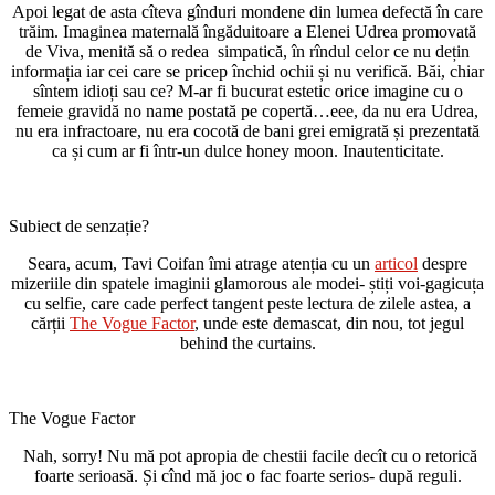
Apoi legat de asta cîteva gînduri mondene din lumea defectă în care
trăim. Imaginea maternală îngăduitoare a Elenei Udrea promovată
de Viva, menită să o redea simpatică, în rîndul celor ce nu dețin
informația iar cei care se pricep închid ochii și nu verifică. Băi, chiar
sîntem idioți sau ce? M-ar fi bucurat estetic orice imagine cu o
femeie gravidă no name postată pe copertă…eee, da nu era Udrea,
nu era infractoare, nu era cocotă de bani grei emigrată și prezentată
ca și cum ar fi într-un dulce honey moon. Inautenticitate.
Subiect de senzație?
Seara, acum, Tavi Coifan îmi atrage atenția cu un
articol
despre
mizeriile din spatele imaginii glamorous ale modei- știți voi-gagicuța
cu selfie, care cade perfect tangent peste lectura de zilele astea, a
cărții
The Vogue Factor
, unde este demascat, din nou, tot jegul
behind the curtains.
The Vogue Factor
Nah, sorry! Nu mă pot apropia de chestii facile decît cu o retorică
foarte serioasă. Și cînd mă joc o fac foarte serios- după reguli.