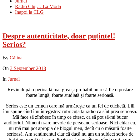
Jurnal
Radio Cluj… La Modă
Inapoi la CLG
Despre autenticitate, doar puțintel!
Serios?
By
Călina
On
3 September 2018
In
Jurnal
Revin după o perioadă mai grea și probabil nu o să fie o postare
foarte lungă, foarte studiată și foarte serioasă.
Serios este un termen care mă urmărește ca un fel de etichetă. Lili
îmi spune cînd îmi înregistrez rubricuța la radio că sînt prea serioasă.
Mă face să zîmbesc în timp ce citesc, ca să pot să-mi bucur
auditoriul. Nimeni n-are nevoie de persoane serioase. Nici chiar eu,
nu mă mai pot apropia de blogul meu, decît cu o măsură foarte
serioasă. Am sentimentul clar că dacă nu am un subiect serios de
tratat nu merită să scriu. Poate o să pun cîte un gînd scurt, cum