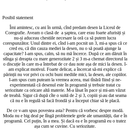
Posibil statement
Îmi amintesc, cu ani în urmă, cînd predam desen la Liceul de
Coregrafie. Aveam o clasă de a șaptea, care erau foarte afurisiți și
nu-și aduceau chestiile necesare la oră ca să putem lucra
corespunzător. Unul dintre ei, cînd i-am pocnit un 3, mi-a spus că ce
cred eu, că din cauza mediei la desen, nu o să poată ajunge la
capacitate? I-am spus, calm, să nu mă încerce. După ce am dăruit în
stînga și dreapta cu mare generozitate 2 și 3 m-a chemat directorul la
o discuție în care m-a întrebat de ce dau note așa de mici la desen. I-
am explicat motivul. Foarte delicat, a încercat să-mi explice că
părinții nu vor privi cu ochi buni mediile mici, la desen, ale copiilor.
I-am spus cum puteam la vremea aceea, mai tînără fiind și ne-
experimentată că desenul este în programă și trebuie tratat cu
seriozitate ca oricare altă materie. M-a lăsat în pace și mi-am văzut
de treabă. Sigur că după cîte o suită de 2 și 3, copiii și-au dat seama
că nu e în regulă să facă frondă și a început chiar să le placă.
De ce v-am spus povestea asta? Pentru că vorbesc despre modă.
Moda nu e big deal pe lîngă problemele grele ale umanității, dar e în
programă. Cel puțin, în a mea. Și dacă ea e în programă eu o tratez
așa cum se cuvine. Cu seriozitate.