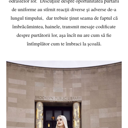
odraslelor lor. Discuțiile despre oportunitatea purtării
de uniforme au stîrnit reacții diverse și adverse de-a
lungul timpului, dar trebuie ținut seama de faptul că
îmbrăcămintea, hainele, transmit mesaje codificate
despre purtătorii lor, așa încît nu are cum să fie
întîmplător cum te îmbraci la școală.