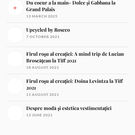
Du coeur a la main- Dolce și Gabbana la
Grand Palais
13 MARCH 2025
Upcycled by Roseco
7 OCTOBER 2021
Firul roșu al creației: A mind trip de Lucian
Broscățean la Tiff 2021
18 AUGUST 2021
Firul roșu al creației: Doina Levintza la Tiff
2021
11 AUGUST 2021
Despre modă și estetica vestimentației
13 JUNE 2021