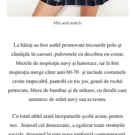
Mix and match
La băieți au fost astfel promovate tricourile polo și
cămășile în carouri, puloverele cu decolteu en-coeur,
bluzele de inspirație navy și hanorace, iar la fete
inspirația merge către anii 60-70 și include costumele
croite impecabil, pantofii cu toc jos, genul de rochii
petrecute, bluze de bumbac și de mătase, cu detalii care
amintesc de stilul navy sau ecvestru.
Cu totul altfel arată începuturile școlii acum, pentru
noi. Jeansul cel democratic, a egalizat toate straturile
sociale, devenind în sine noua uniformă contemporană,