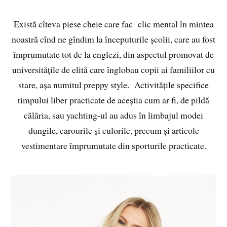
Există cîteva piese cheie care fac clic mental în mintea
noastră cînd ne gîndim la începuturile școlii, care au fost
împrumutate tot de la englezi, din aspectul promovat de
universitățile de elită care înglobau copii ai familiilor cu
stare, așa numitul preppy style. Activitățile specifice
timpului liber practicate de aceștia cum ar fi, de pildă
călăria, sau yachting-ul au adus în limbajul modei
dungile, carourile și culorile, precum și articole
vestimentare împrumutate din sporturile practicate.