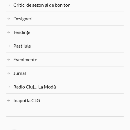
t
Critici de sezon și de bon ton
Designeri
Tendințe
Pastiluțe
Evenimente
Jurnal
Radio Cluj… La Modă
Inapoi la CLG