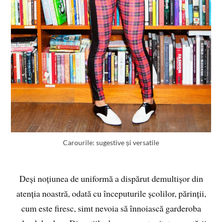
Carourile: sugestive și versatile
Deși noțiunea de uniformă a dispărut demultișor din
atenția noastră, odată cu începuturile școlilor, părinții,
cum este firesc, simt nevoia să înnoiască garderoba