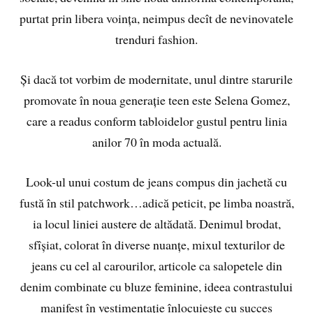
purtat prin libera voința, neimpus decît de nevinovatele
trenduri fashion.
Și dacă tot vorbim de modernitate, unul dintre starurile
promovate în noua generație teen este Selena Gomez,
care a readus conform tabloidelor gustul pentru linia
anilor 70 în moda actuală.
Look-ul unui costum de jeans compus din jachetă cu
fustă în stil patchwork…adică peticit, pe limba noastră,
ia locul liniei austere de altădată. Denimul brodat,
sfîșiat, colorat în diverse nuanțe, mixul texturilor de
jeans cu cel al carourilor, articole ca salopetele din
denim combinate cu bluze feminine, ideea contrastului
manifest în vestimentație înlocuiește cu succes