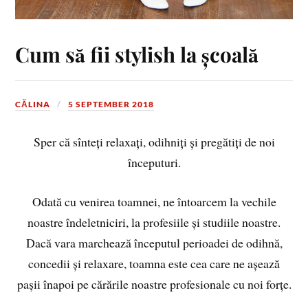
Cum să fii stylish la școală
CĂLINA
5 SEPTEMBER 2018
Sper că sînteți relaxați, odihniți și pregătiți de noi
începuturi.
Odată cu venirea toamnei, ne întoarcem la vechile
noastre îndeletniciri, la profesiile și studiile noastre.
Dacă vara marchează începutul perioadei de odihnă,
concedii și relaxare, toamna este cea care ne așează
pașii înapoi pe cărările noastre profesionale cu noi forțe.