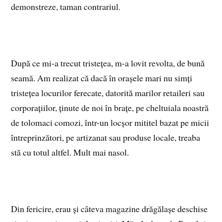
demonstreze, taman contrariul.
După ce mi-a trecut tristețea, m-a lovit revolta, de bună
seamă. Am realizat că dacă în orașele mari nu simți
tristețea locurilor ferecate, datorită marilor retaileri sau
corporațiilor, ținute de noi în brațe, pe cheltuiala noastră
de tolomaci comozi, într-un locșor mititel bazat pe micii
întreprinzători, pe artizanat sau produse locale, treaba
stă cu totul altfel. Mult mai nasol.
Din fericire, erau și câteva magazine drăgălașe deschise