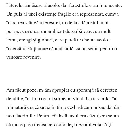
Literele rămăseseră acolo, dar ferestrele erau întunecate.
Un puls al unei existențe fragile era reprezentat, cumva
în partea stângă a ferestrei, unde la adăpostul unui
pervaz, era creat un ambient de sărbătoare, cu mult
lemn, crengi și globuri, care parcă te chema acolo,
încercând să-ți arate că mai suflă, ca un semn pentru o
viitoare revenire.
Am făcut poze, m-am apropiat cu speranță să cercetez
detaliile, în timp ce-mi sorbeam vinul. Un urs polar în
miniatură era căzut și în timp ce-l ridicam mi-au dat din
nou, lacrimile. Pentru că dacă ursul era căzut, era semn
că nu se prea trecea pe-acolo deși decorul voia să-ți