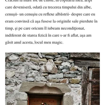
care deveniseră, odată cu trecerea timpului din albe,
cenușii- un cenușiu cu reflexe albăstrii- despre care eu
eram convinsă că așa fusese la originile sale pierdute în
timp, și pe care oricum îl iubeam necondiționat,
indiferent de starea fizică în care s-ar fi aflat, așa am
găsit anul acesta, locul meu magic.