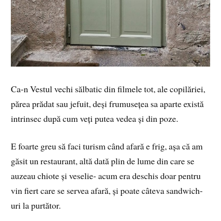
Ca-n Vestul vechi sălbatic din filmele tot, ale copilăriei,
părea prădat sau jefuit, deși frumusețea sa aparte există
intrinsec după cum veți putea vedea și din poze.
E foarte greu să faci turism când afară e frig, așa că am
găsit un restaurant, altă dată plin de lume din care se
auzeau chiote și veselie- acum era deschis doar pentru
vin fiert care se servea afară, și poate câteva sandwich-
uri la purtător.