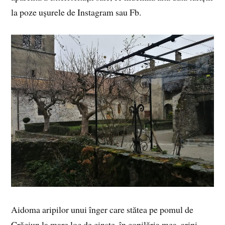
la poze ușurele de Instagram sau Fb.
Aidoma aripilor unui înger care stătea pe pomul de
Crăciun la mare loc de cinste, în copilăria mea, aripi