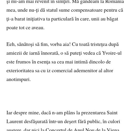
și mi-am mai revenit în simțiri. Mă gândeam la România
mea, unde nu-ți dă statul sume compensatoare pentru că
ți-a barat inițiativa ta particulară în care, unii au băgat
poate tot ce aveau.
Eeh, sănătoși să fim, vorba aia! Cu toată tristețea după
amiezii de iarnă înnorată, o să puteți vedea că Yvoire-ul
este frumos în esența sa cea mai intimă dincolo de
exterioritatea sa cu iz comercial ademenitor al altor
anotimpuri.
Iar despre mine, dacă n-am plâns la prezentarea Saint
Laurent desfășurată într-un deșert fără public, în culori
austere, dar nici la Concertul de Anul Nou de la Viena