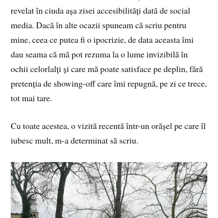
revelat în ciuda așa zisei accesibilități dată de social
media. Dacă în alte ocazii spuneam că scriu pentru
mine, ceea ce putea fi o ipocrizie, de data aceasta îmi
dau seama că mă pot rezuma la o lume invizibilă în
ochii celorlalți și care mă poate satisface pe deplin, fără
pretenția de showing-off care îmi repugnă, pe zi ce trece,
tot mai tare.
Cu toate acestea, o vizită recentă într-un orășel pe care îl
iubesc mult, m-a determinat să scriu.