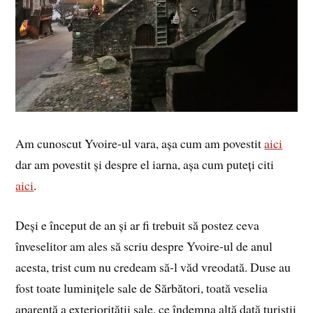
Am cunoscut Yvoire-ul vara, așa cum am povestit
aici
dar am povestit și despre el iarna, așa cum puteți citi
aici
.
Deși e început de an și ar fi trebuit să postez ceva
înveselitor am ales să scriu despre Yvoire-ul de anul
acesta, trist cum nu credeam să-l văd vreodată. Duse au
fost toate luminițele sale de Sărbători, toată veselia
aparentă a exteriorității sale, ce îndemna altă dată turiștii