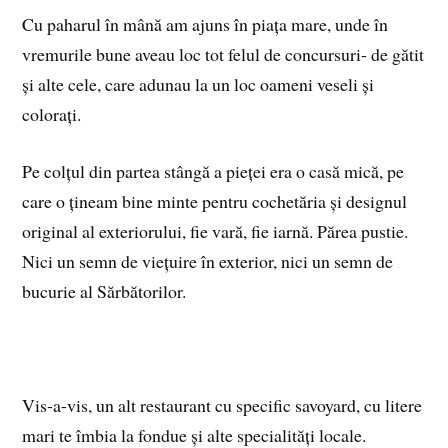
Cu paharul în mână am ajuns în piața mare, unde în
vremurile bune aveau loc tot felul de concursuri- de gătit
și alte cele, care adunau la un loc oameni veseli și
colorați.
Pe colțul din partea stângă a pieței era o casă mică, pe
care o țineam bine minte pentru cochetăria și designul
original al exteriorului, fie vară, fie iarnă. Părea pustie.
Nici un semn de viețuire în exterior, nici un semn de
bucurie al Sărbătorilor.
Vis-a-vis, un alt restaurant cu specific savoyard, cu litere
mari te îmbia la fondue și alte specialități locale.