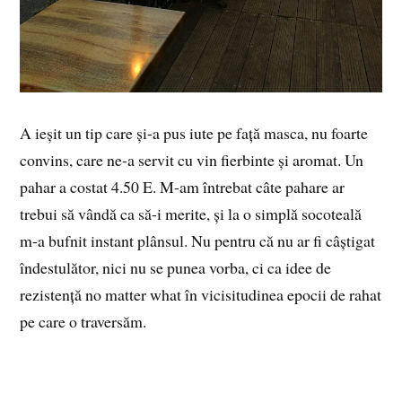
A ieșit un tip care și-a pus iute pe față masca, nu foarte
convins, care ne-a servit cu vin fierbinte și aromat. Un
pahar a costat 4.50 E. M-am întrebat câte pahare ar
trebui să vândă ca să-i merite, și la o simplă socoteală
m-a bufnit instant plânsul. Nu pentru că nu ar fi câștigat
îndestulător, nici nu se punea vorba, ci ca idee de
rezistență no matter what în vicisitudinea epocii de rahat
pe care o traversăm.