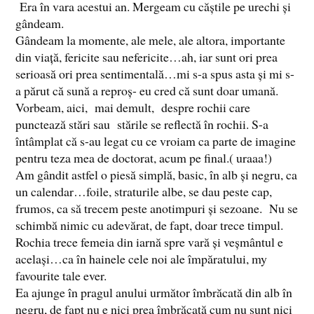
Era în vara acestui an. Mergeam cu căștile pe urechi și
gândeam.
Gândeam la momente, ale mele, ale altora, importante
din viață, fericite sau nefericite…ah, iar sunt ori prea
serioasă ori prea sentimentală…mi s-a spus asta și mi s-
a părut că sună a reproș- eu cred că sunt doar umană.
Vorbeam, aici, mai demult, despre rochii care
punctează stări sau stările se reflectă în rochii. S-a
întâmplat că s-au legat cu ce vroiam ca parte de imagine
pentru teza mea de doctorat, acum pe final.( uraaa!)
Am gândit astfel o piesă simplă, basic, în alb și negru, ca
un calendar…foile, straturile albe, se dau peste cap,
frumos, ca să trecem peste anotimpuri și sezoane. Nu se
schimbă nimic cu adevărat, de fapt, doar trece timpul.
Rochia trece femeia din iarnă spre vară și veșmântul e
același…ca în hainele cele noi ale împăratului, my
favourite tale ever.
Ea ajunge în pragul anului următor îmbrăcată din alb în
negru, de fapt nu e nici prea îmbrăcată cum nu sunt nici