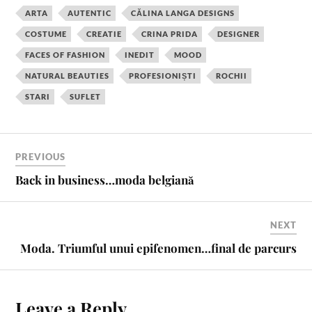
c
n
i
m
a
a
ARTA
AUTENTIC
CĂLINA LANGA DESIGNS
e
t
t
b
i
r
COSTUME
CREATIE
CRINA PRIDA
DESIGNER
b
e
t
l
l
e
FACES OF FASHION
INEDIT
MOOD
o
r
e
r
o
e
r
NATURAL BEAUTIES
PROFESIONIȘTI
ROCHII
k
s
STARI
SUFLET
t
PREVIOUS
Back in business…moda belgiană
NEXT
Moda. Triumful unui epifenomen…final de parcurs
Leave a Reply