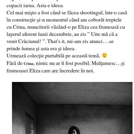
copacii iarna. Asta e ideea.
Cel mai mișto a fost când se făcea shootingul, într-o casă
în construcție și-n momentul când am coborât treptele
cu Crina, muncitorii văzând-o pe Eliza cea frumoasă cu
layerul aferent lunii decembrie, au zis ” Uite mă că a
venit Crăciunul! ”. That’s it, mi-am zis atunci….se
prinde lumea și asta era și ideea.
Urmează colecție purtabilă pe această temă.
Fără de
, nimic nu ar fi fost posibil. Mulțumesc…și
Crina
frumoasei Eliza care are încredere în noi.