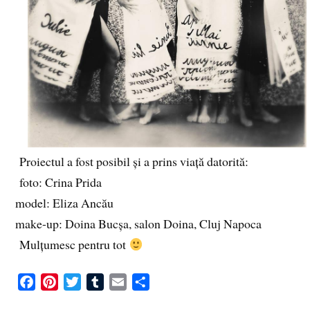
Proiectul a fost posibil și a prins viață datorită:
foto: Crina Prida
model: Eliza Ancău
make-up: Doina Bucșa, salon Doina, Cluj Napoca
Mulțumesc pentru tot
F
P
T
T
E
S
a
i
w
u
m
h