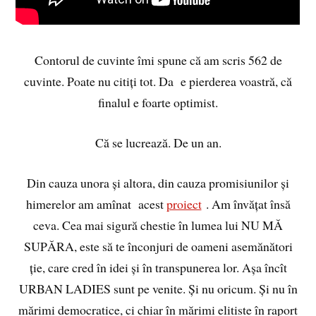
Contorul de cuvinte îmi spune că am scris 562 de
cuvinte. Poate nu citiți tot. Da e pierderea voastră, că
finalul e foarte optimist.
Că se lucrează. De un an.
Din cauza unora și altora, din cauza promisiunilor și
himerelor am amînat acest
proiect
. Am învățat însă
ceva. Cea mai sigură chestie în lumea lui NU MĂ
SUPĂRA, este să te înconjuri de oameni asemănători
ție, care cred în idei și în transpunerea lor. Așa încît
URBAN LADIES sunt pe venite. Și nu oricum. Și nu în
mărimi democratice, ci chiar în mărimi elitiste în raport