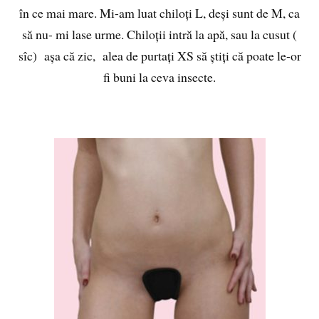
în ce mai mare. Mi-am luat chiloți L, deși sunt de M, ca
să nu- mi lase urme. Chiloții intră la apă, sau la cusut (
sîc) așa că zic, alea de purtați XS să știți că poate le-or
fi buni la ceva insecte.