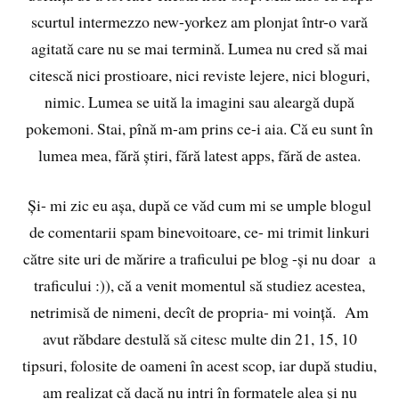
scurtul intermezzo new-yorkez am plonjat într-o vară
agitată care nu se mai termină. Lumea nu cred să mai
citescă nici prostioare, nici reviste lejere, nici bloguri,
nimic. Lumea se uită la imagini sau aleargă după
pokemoni. Stai, pînă m-am prins ce-i aia. Că eu sunt în
lumea mea, fără știri, fără latest apps, fără de astea.
Și- mi zic eu așa, după ce văd cum mi se umple blogul
de comentarii spam binevoitoare, ce- mi trimit linkuri
către site uri de mărire a traficului pe blog -și nu doar a
traficului :)), că a venit momentul să studiez acestea,
netrimisă de nimeni, decît de propria- mi voință. Am
avut răbdare destulă să citesc multe din 21, 15, 10
tipsuri, folosite de oameni în acest scop, iar după studiu,
am realizat că dacă nu intri în formatele alea și nu