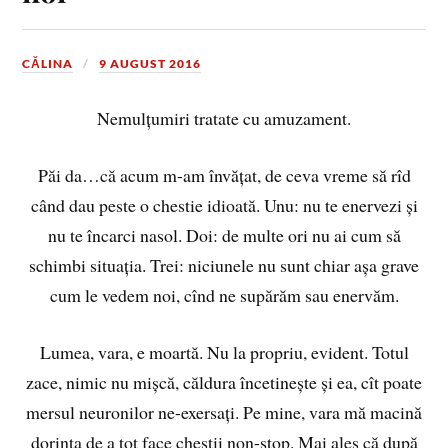
CĂLINA
9 AUGUST 2016
Nemulțumiri tratate cu amuzament.
Păi da…că acum m-am învățat, de ceva vreme să rîd
când dau peste o chestie idioată. Unu: nu te enervezi și
nu te încarci nasol. Doi: de multe ori nu ai cum să
schimbi situația. Trei: niciunele nu sunt chiar așa grave
cum le vedem noi, cînd ne supărăm sau enervăm.
Lumea, vara, e moartă. Nu la propriu, evident. Totul
zace, nimic nu mișcă, căldura încetinește și ea, cît poate
mersul neuronilor ne-exersați. Pe mine, vara mă macină
dorința de a tot face chestii non-stop. Mai ales că după