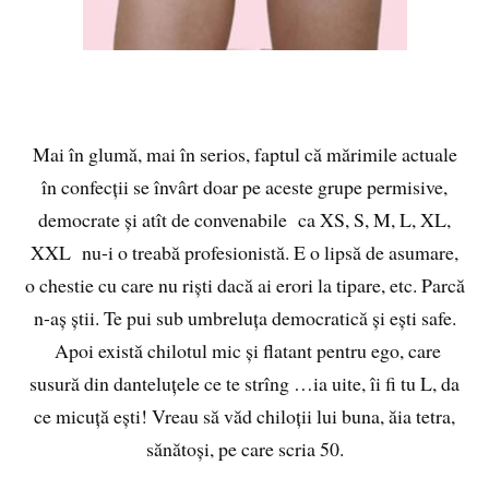
Mai în glumă, mai în serios, faptul că mărimile actuale
în confecții se învârt doar pe aceste grupe permisive,
democrate și atît de convenabile ca XS, S, M, L, XL,
XXL nu-i o treabă profesionistă. E o lipsă de asumare,
o chestie cu care nu riști dacă ai erori la tipare, etc. Parcă
n-aș știi. Te pui sub umbreluța democratică și ești safe.
Apoi există chilotul mic și flatant pentru ego, care
susură din danteluțele ce te strîng …ia uite, îi fi tu L, da
ce micuță ești! Vreau să văd chiloții lui buna, ăia tetra,
sănătoși, pe care scria 50.