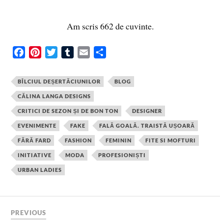
Am scris 662 de cuvinte.
F
P
T
T
E
S
a
i
w
u
m
h
c
n
i
m
a
a
BÎLCIUL DEȘERTĂCIUNILOR
BLOG
e
t
t
b
i
r
CĂLINA LANGA DESIGNS
b
e
t
l
l
e
CRITICI DE SEZON ȘI DE BON TON
DESIGNER
o
r
e
r
o
e
r
EVENIMENTE
FAKE
FALĂ GOALĂ. TRAISTĂ UȘOARĂ
k
s
FĂRĂ FARD
FASHION
FEMININ
FITE SI MOFTURI
t
INITIATIVE
MODA
PROFESIONIȘTI
URBAN LADIES
PREVIOUS