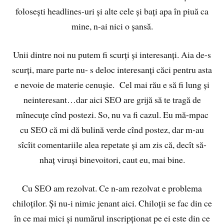
folosești headlines-uri și alte cele și bați apa în piuă ca
mine, n-ai nici o șansă.
Unii dintre noi nu putem fi scurți și interesanți. Aia de-s
scurți, mare parte nu- s deloc interesanți căci pentru asta
e nevoie de materie cenușie. Cel mai rău e să fi lung și
neinteresant…dar aici SEO are grijă să te tragă de
mînecuțe cînd postezi. So, nu va fi cazul. Eu mă-mpac
cu SEO că mi dă bulină verde cînd postez, dar m-au
sîcîit comentariile alea repetate și am zis că, decît să-
nhaț viruși binevoitori, caut eu, mai bine.
Cu SEO am rezolvat. Ce n-am rezolvat e problema
chiloților. Și nu-i nimic jenant aici. Chiloții se fac din ce
în ce mai mici și numărul inscripționat pe ei este din ce