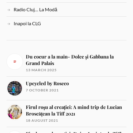
Radio Cluj… La Modă
Inapoi la CLG
Du coeur a la main- Dolce și Gabbana la
Grand Palais
13 MARCH 2025
Upcycled by Roseco
7 OCTOBER 2021
Firul roșu al creației: A mind trip de Lucian
Broscățean la Tiff 2021
18 AUGUST 2021