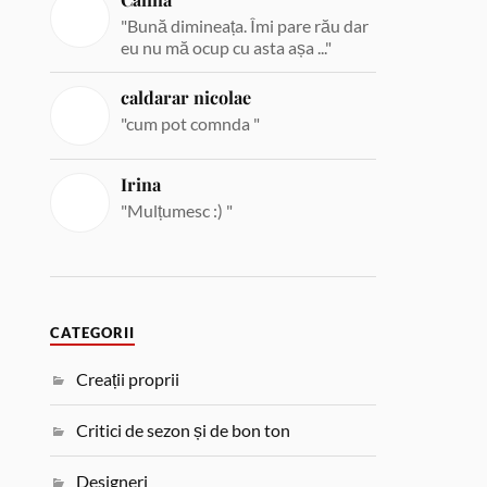
"Bună dimineața. Îmi pare rău dar
eu nu mă ocup cu asta așa ..."
caldarar nicolae
"cum pot comnda "
Irina
"Mulțumesc :) "
CATEGORII
Creații proprii
Critici de sezon și de bon ton
Designeri