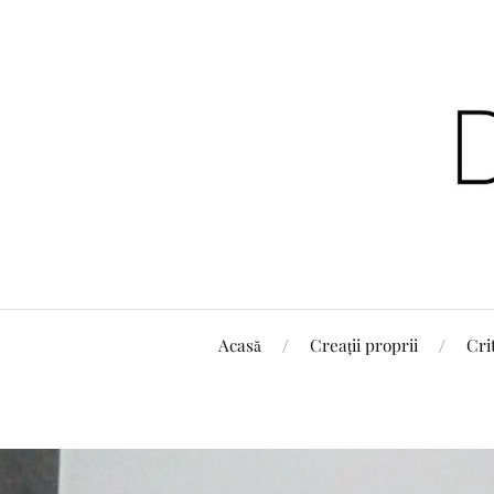
Acasă
Creații proprii
Cri