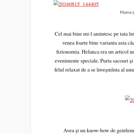
Mama și
Cel mai bine mi-l amintesc pe tata îm
venea foarte bine varianta asta căci
fizionomia. Helanca era un articol ne
evenimente speciale. Purta sacouri și 
felul relaxat de a se înveșmînta al unu
Avea și un know-how de gentleman 