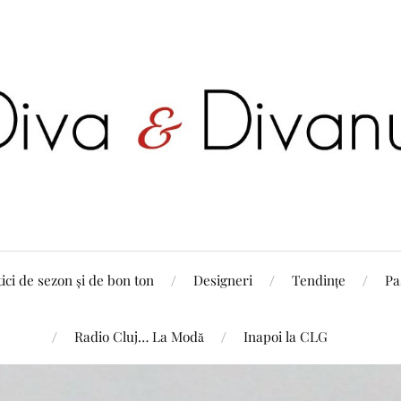
tici de sezon și de bon ton
Designeri
Tendințe
Pa
Radio Cluj… La Modă
Inapoi la CLG