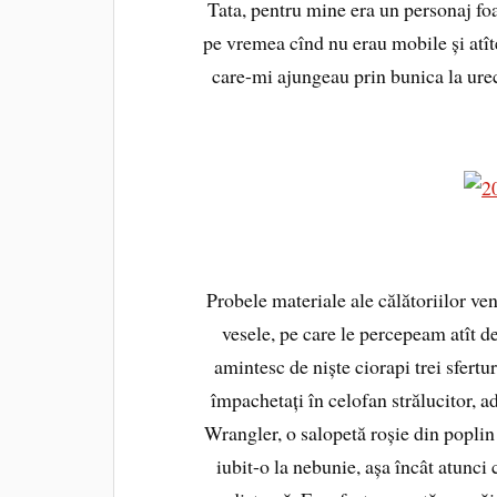
Tata, pentru mine era un personaj foar
pe vremea cînd nu erau mobile și atît
care-mi ajungeau prin bunica la urec
Probele materiale ale călătoriilor ve
vesele, pe care le percepeam atît de
amintesc de niște ciorapi trei sfert
împachetați în celofan strălucitor, ad
Wrangler, o salopetă roșie din popli
iubit-o la nebunie, așa încât atunci