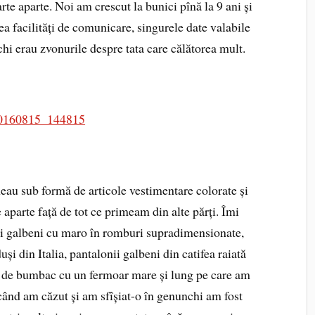
te aparte. Noi am crescut la bunici pînă la 9 ani și
ea facilități de comunicare, singurele date valabile
hi erau zvonurile despre tata care călătorea mult.
neau sub formă de articole vestimentare colorate și
 aparte față de tot ce primeam din alte părți. Îmi
uri galbeni cu maro în romburi supradimensionate,
uși din Italia, pantalonii galbeni din catifea raiată
n de bumbac cu un fermoar mare și lung pe care am
 când am căzut și am sfîșiat-o în genunchi am fost