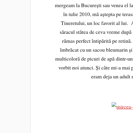
mergeam la București sau venea el la
în iulie 2010, mă aștepta pe tera
Tineretului, un loc favorit al lui
săracul stătea de ceva vreme dup
rămas perfect întipărită pe retină.
îmbrăcat cu un sacou bleumarin și o
multicoloră de picuri de apă dintr-un
vorbit noi atunci. Și câte mi-a mai
eram deja un adult 