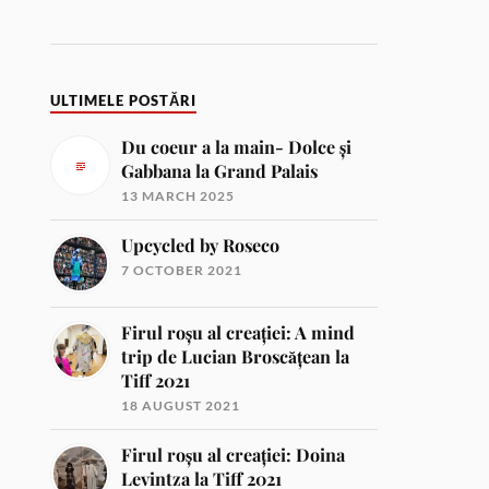
ULTIMELE POSTĂRI
Du coeur a la main- Dolce și
Gabbana la Grand Palais
13 MARCH 2025
Upcycled by Roseco
7 OCTOBER 2021
Firul roșu al creației: A mind
trip de Lucian Broscățean la
Tiff 2021
18 AUGUST 2021
Firul roșu al creației: Doina
Levintza la Tiff 2021