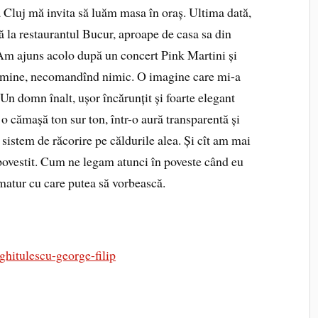
 Cluj mă invita să luăm masa în oraș. Ultima dată,
să la restaurantul Bucur, aproape de casa sa din
. Am ajuns acolo după un concert Pink Martini și
ă mine, necomandînd nimic. O imagine care mi-a
 Un domn înalt, ușor încărunțit și foarte elegant
 cămașă ton sur ton, într-o aură transparentă și
 sistem de răcorire pe căldurile alea. Și cît am mai
 povestit. Cum ne legam atunci în poveste când eu
matur cu care putea să vorbească.