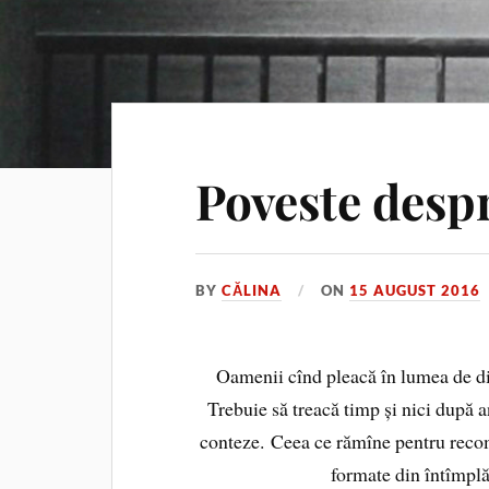
Poveste despr
BY
CĂLINA
ON
15 AUGUST 2016
Oamenii cînd pleacă în lumea de din
Trebuie să treacă timp și nici după an
conteze. Ceea ce rămîne pentru recom
formate din întîmplăr