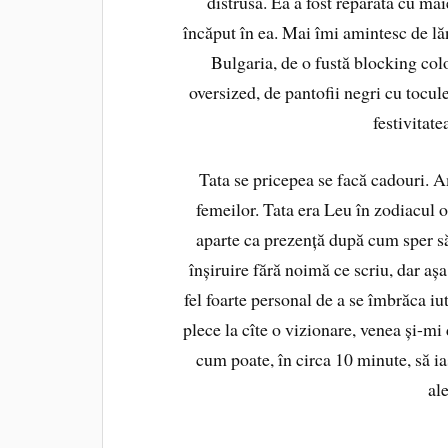
distrusă. Ea a fost reparată cu măi
încăput în ea. Mai îmi amintesc de lă
Bulgaria, de o fustă blocking col
oversized, de pantofii negri cu tocul
festivitate
Tata se pricepea se facă cadouri. Am
femeilor. Tata era Leu în zodiacul 
aparte ca prezență după cum sper să
înșiruire fără noimă ce scriu, dar aș
fel foarte personal de a se îmbrăca iut
plece la cîte o vizionare, venea și-mi
cum poate, în circa 10 minute, să ias
al