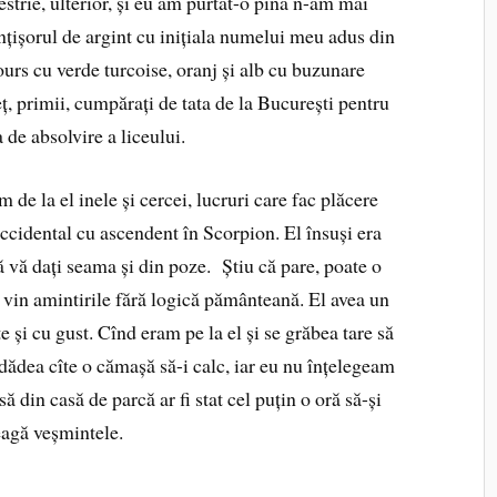
estrie, ulterior, și eu am purtat-o pînă n-am mai
nțișorul de argint cu inițiala numelui meu adus din
ours cu verde turcoise, oranj și alb cu buzunare
eț, primii, cumpărați de tata de la București pentru
a de absolvire a liceului.
 de la el inele și cercei, lucruri care fac plăcere
occidental cu ascendent în Scorpion. El însuși era
 vă dați seama și din poze. Știu că pare, poate o
a vin amintirile fără logică pământeană. El avea un
e și cu gust. Cînd eram pe la el și se grăbea tare să
 dădea cîte o cămașă să-i calc, iar eu nu înțelegeam
ă din casă de parcă ar fi stat cel puțin o oră să-și
eagă veșmintele.