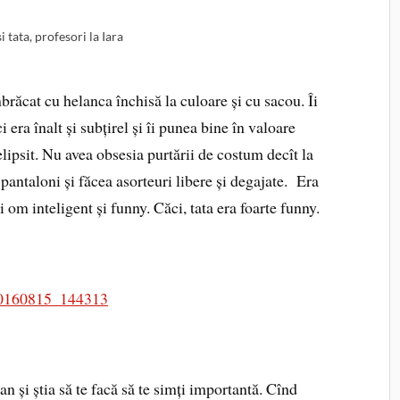
 tata, profesori la Iara
brăcat cu helanca închisă la culoare și cu sacou. Îi
 era înalt și subțirel și îi punea bine în valoare
lipsit. Nu avea obsesia purtării de costum decît la
pantaloni și făcea asorteuri libere și degajate. Era
i om inteligent și funny. Căci, tata era foarte funny.
și știa să te facă să te simți importantă. Cînd