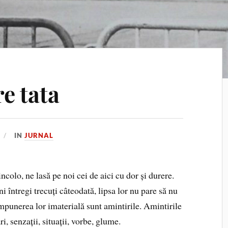
e tata
IN
JURNAL
colo, ne lasă pe noi cei de aici cu dor și durere.
i întregi trecuți câteodată, lipsa lor nu pare să nu
punerea lor imaterială sunt amintirile. Amintirile
i, senzații, situații, vorbe, glume.