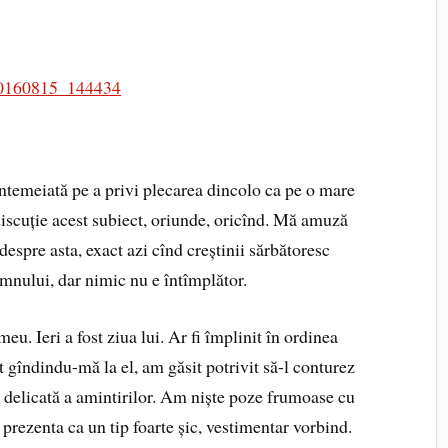
 întemeiată pe a privi plecarea dincolo ca pe o mare
discuție acest subiect, oriunde, oricînd. Mă amuză
espre asta, exact azi cînd creștinii sărbătoresc
nului, dar nimic nu e întîmplător.
eu. Ieri a fost ziua lui. Ar fi împlinit în ordinea
t gîndindu-mă la el, am găsit potrivit să-l conturez
 delicată a amintirilor. Am niște poze frumoase cu
 prezenta ca un tip foarte șic, vestimentar vorbind.