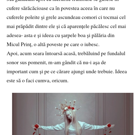
cufere sărăcăcioase ca în povestea aceea în care nu
cuferele poleite și grele ascundeau comori ci tocmai cel
mai prăpădit dintre ele și că aparențele păcălesc cel mai
adesea- asta e și ideea cu șarpele boa și pălăria din
Micul Prinț, o altă poveste pe care o iubesc.
Apoi, acum seara întoarsă acasă, trebăluind pe fundalul
sonor sus pomenit, m-am gândit că nu-i așa de
important cum și pe ce cărare ajungi unde trebuie. Ideea
este să o faci cumva, oricum.