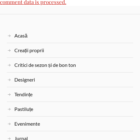
comment data is processed.
Acasă
Creații proprii
Critici de sezon și de bon ton
Designeri
Tendințe
Pastiluțe
Evenimente
Jurnal