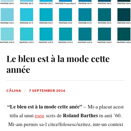
Le bleu est à la mode cette
année
CĂLINA
7 SEPTEMBER 2016
“Le bleu est à la mode cette anée”
– Mi-a placut acest
Roland Barthes
titlu al unui
eseu
scris de
in anii ’60.
Mi-am permis sa-l citez/folosesc/uzitez, intr-un context