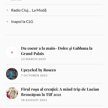
Radio Cluj… La Modă
Inapoi la CLG
Du coeur a la main- Dolce și Gabbana la
Grand Palais
13 MARCH 2025
Upcycled by Roseco
7 OCTOBER 2021
Firul roșu al creației: A mind trip de Lucian
Broscățean la Tiff 2021
18 AUGUST 2021