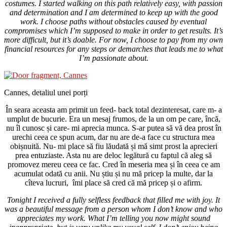
costumes. I started walking on this path relatively easy, with passion
and determination and I am determined to keep up with the good
work. I choose paths without obstacles caused by eventual
compromises which I’m supposed to make in order to get results. It’s
more difficult, but it’s doable. For now, I choose to pay from my own
financial resources for any steps or demarches that leads me to what
I’m passionate about.
Cannes, detaliul unei porți
În seara aceasta am primit un feed- back total dezinteresat, care m- a
umplut de bucurie. Era un mesaj frumos, de la un om pe care, încă,
nu îl cunosc și care- mi aprecia munca. S-ar putea să vă dea prost în
urechi ceea ce spun acum, dar nu are de-a face cu structura mea
obișnuită. Nu- mi place să fiu lăudată și mă simt prost la aprecieri
prea entuziaste. Asta nu are deloc legătură cu faptul că aleg să
promovez mereu ceea ce fac. Cred în meseria mea și în ceea ce am
acumulat odată cu anii. Nu știu și nu mă pricep la multe, dar la
cîteva lucruri, îmi place să cred că mă pricep și o afirm.
Tonight I received a fully selfless feedback that filled me with joy. It
was a beautiful message from a person whom I don’t know and who
appreciates my work. What I’m telling you now might sound