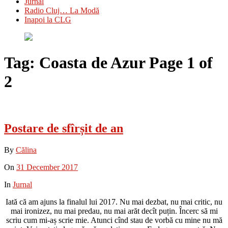
Jurnal
Radio Cluj… La Modă
Inapoi la CLG
Tag:
Coasta de Azur
Page 1 of
2
Postare de sfîrșit de an
By
Călina
On
31 December 2017
In
Jurnal
Iată că am ajuns la finalul lui 2017. Nu mai dezbat, nu mai critic, nu
mai ironizez, nu mai predau, nu mai arăt decît puțin. Încerc să mi
scriu cum mi-aș scrie mie. Atunci cînd stau de vorbă cu mine nu mă