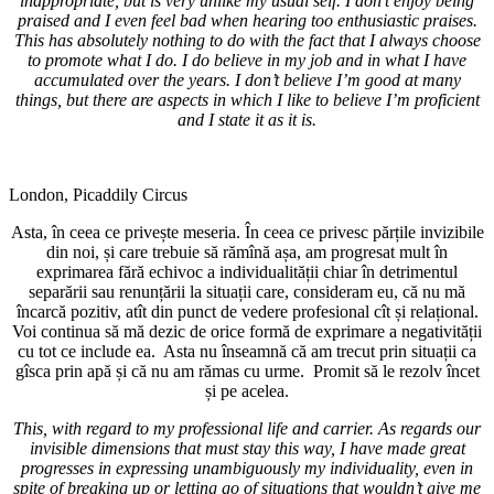
inappropriate, but is very unlike my usual self. I don’t enjoy being
praised and I even feel bad when hearing too enthusiastic praises.
This has absolutely nothing to do with the fact that I always choose
to promote what I do. I do believe in my job and in what I have
accumulated over the years. I don’t believe I’m good at many
things, but there are aspects in which I like to believe I’m proficient
and I state it as it is.
London, Picaddily Circus
Asta, în ceea ce privește meseria. În ceea ce privesc părțile invizibile
din noi, și care trebuie să rămînă așa, am progresat mult în
exprimarea fără echivoc a individualității chiar în detrimentul
separării sau renunțării la situații care, consideram eu, că nu mă
încarcă pozitiv, atît din punct de vedere profesional cît și relațional.
Voi continua să mă dezic de orice formă de exprimare a negativității
cu tot ce include ea. Asta nu înseamnă că am trecut prin situații ca
gîsca prin apă și că nu am rămas cu urme. Promit să le rezolv încet
și pe acelea.
This, with regard to my professional life and carrier. As regards our
invisible dimensions that must stay this way, I have made great
progresses in expressing unambiguously my individuality, even in
spite of breaking up or letting go of situations that wouldn’t give me