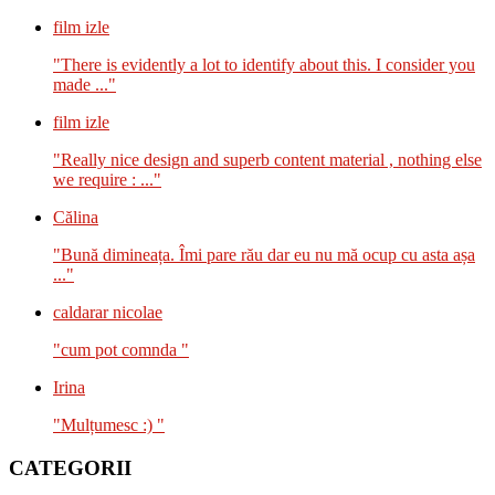
film izle
"There is evidently a lot to identify about this. I consider you
made ..."
film izle
"Really nice design and superb content material , nothing else
we require : ..."
Călina
"Bună dimineața. Îmi pare rău dar eu nu mă ocup cu asta așa
..."
caldarar nicolae
"cum pot comnda "
Irina
"Mulțumesc :) "
CATEGORII