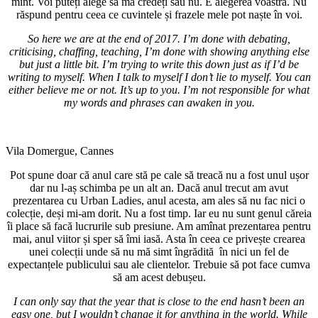
mint. Voi puteți alege să mă credeți sau nu. E alegerea voastră. Nu
răspund pentru ceea ce cuvintele și frazele mele pot naște în voi.
So here we are at the end of 2017. I’m done with debating,
criticising, chaffing, teaching, I’m done with showing anything else
but just a little bit. I’m trying to write this down just as if I’d be
writing to myself. When I talk to myself I don’t lie to myself. You can
either believe me or not. It’s up to you. I’m not responsible for what
my words and phrases can awaken in you.
Vila Domergue, Cannes
Pot spune doar că anul care stă pe cale să treacă nu a fost unul ușor
dar nu l-aș schimba pe un alt an. Dacă anul trecut am avut
prezentarea cu Urban Ladies, anul acesta, am ales să nu fac nici o
colecție, deși mi-am dorit. Nu a fost timp. Iar eu nu sunt genul căreia
îi place să facă lucrurile sub presiune. Am amînat prezentarea pentru
mai, anul viitor și sper să îmi iasă. Asta în ceea ce privește crearea
unei colecții unde să nu mă simt îngrădită în nici un fel de
expectanțele publicului sau ale clientelor. Trebuie să pot face cumva
să am acest debușeu.
I can only say that the year that is close to the end hasn’t been an
easy one, but I wouldn’t change it for anything in the world. While