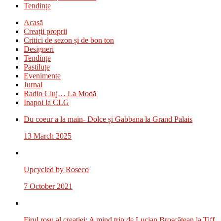
Tendințe
Acasă
Creații proprii
Critici de sezon și de bon ton
Designeri
Tendințe
Pastiluțe
Evenimente
Jurnal
Radio Cluj… La Modă
Inapoi la CLG
Du coeur a la main- Dolce și Gabbana la Grand Palais
13 March 2025
Upcycled by Roseco
7 October 2021
Firul roșu al creației: A mind trip de Lucian Broscățean la Tiff