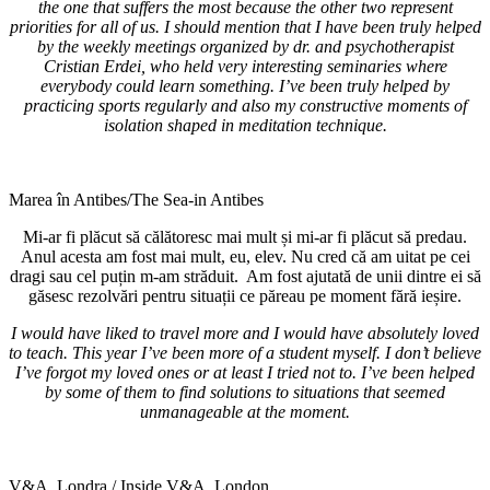
the one that suffers the most because the other two represent
priorities for all of us. I should mention that I have been truly helped
by the weekly meetings organized by dr. and psychotherapist
Cristian Erdei, who held very interesting seminaries where
everybody could learn something. I’ve been truly helped by
practicing sports regularly and also my constructive moments of
isolation shaped in meditation technique.
Marea în Antibes/The Sea-in Antibes
Mi-ar fi plăcut să călătoresc mai mult și mi-ar fi plăcut să predau.
Anul acesta am fost mai mult, eu, elev. Nu cred că am uitat pe cei
dragi sau cel puțin m-am străduit. Am fost ajutată de unii dintre ei să
găsesc rezolvări pentru situații ce păreau pe moment fără ieșire.
I would have liked to travel more and I would have absolutely loved
to teach. This year I’ve been more of a student myself. I don’t believe
I’ve forgot my loved ones or at least I tried not to. I’ve been helped
by some of them to find solutions to situations that seemed
unmanageable at the moment.
V&A, Londra / Inside V&A, London