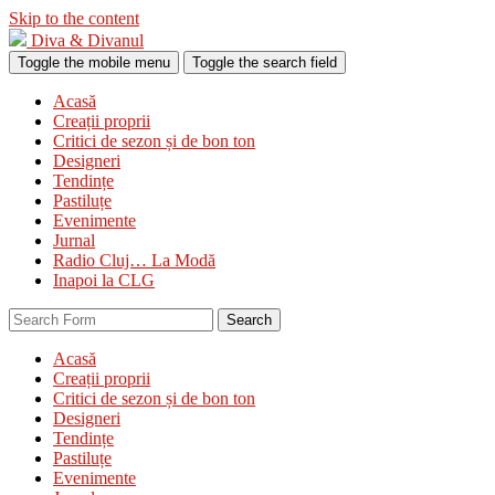
Skip to the content
Diva & Divanul
Toggle the mobile menu
Toggle the search field
Acasă
Creații proprii
Critici de sezon și de bon ton
Designeri
Tendințe
Pastiluțe
Evenimente
Jurnal
Radio Cluj… La Modă
Inapoi la CLG
Search
Acasă
Creații proprii
Critici de sezon și de bon ton
Designeri
Tendințe
Pastiluțe
Evenimente