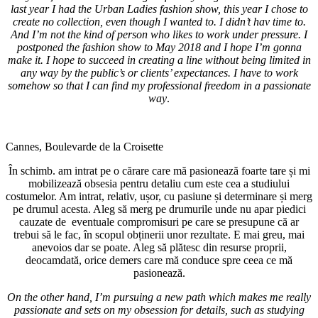
last year I had the Urban Ladies fashion show, this year I chose to
create no collection, even though I wanted to. I didn’t hav time to.
And I’m not the kind of person who likes to work under pressure. I
postponed the fashion show to May 2018 and I hope I’m gonna
make it. I hope to succeed in creating a line without being limited in
any way by the public’s or clients’ expectances. I have to work
somehow so that I can find my professional freedom in a passionate
way
.
Cannes, Boulevarde de la Croisette
În schimb. am intrat pe o cărare care mă pasionează foarte tare și mi
mobilizează obsesia pentru detaliu cum este cea a studiului
costumelor. Am intrat, relativ, ușor, cu pasiune și determinare și merg
pe drumul acesta. Aleg să merg pe drumurile unde nu apar piedici
cauzate de eventuale compromisuri pe care se presupune că ar
trebui să le fac, în scopul obținerii unor rezultate. E mai greu, mai
anevoios dar se poate. Aleg să plătesc din resurse proprii,
deocamdată, orice demers care mă conduce spre ceea ce mă
pasionează.
On the other hand, I’m pursuing a new path which makes me really
passionate and sets on my obsession for details, such as studying