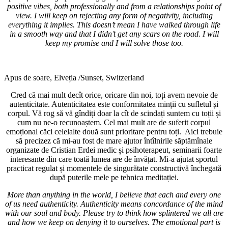
positive vibes, both professionally and from a relationships point of
view. I will keep on rejecting any form of negativity, including
everything it implies. This doesn’t mean I have walked through life
in a smooth way and that I didn’t get any scars on the road. I will
keep my promise and I will solve those too.
Apus de soare, Elveția /Sunset, Switzerland
Cred că mai mult decît orice, oricare din noi, toți avem nevoie de
autenticitate. Autenticitatea este conformitatea minții cu sufletul și
corpul. Vă rog să vă gîndiți doar la cît de scindați suntem cu toții și
cum nu ne-o recunoaștem. Cel mai mult are de suferit corpul
emoțional căci celelalte două sunt prioritare pentru toți. Aici trebuie
să precizez că mi-au fost de mare ajutor întîlnirile săptămînale
organizate de Cristian Erdei medic și psihoterapeut, seminarii foarte
interesante din care toată lumea are de învățat. Mi-a ajutat sportul
practicat regulat și momentele de singurătate constructivă închegată
după puterile mele pe tehnica meditației.
More than anything in the world, I believe that each and every one
of us need authenticity. Authenticity means concordance of the mind
with our soul and body. Please try to think how splintered we all are
and how we keep on denying it to ourselves. The emotional part is