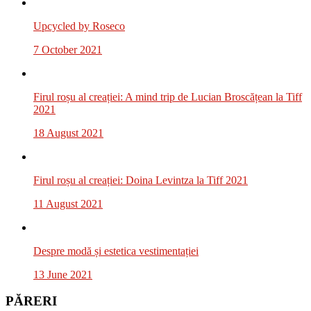
Upcycled by Roseco
7 October 2021
Firul roșu al creației: A mind trip de Lucian Broscățean la Tiff
2021
18 August 2021
Firul roșu al creației: Doina Levintza la Tiff 2021
11 August 2021
Despre modă și estetica vestimentației
13 June 2021
PĂRERI