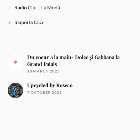
Radio Cluj… La Modă
Inapoi la CLG
Du coeur a la main- Dolce și Gabbana la
Grand Palais
13 MARCH 2025
Upcycled by Roseco
7 OCTOBER 2021
Firul roșu al creației: A mind trip de Lucian
Broscățean la Tiff 2021
18 AUGUST 2021
Firul roșu al creației: Doina Levintza la Tiff