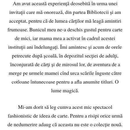
Am avut această experiență deosebită în urma unei
invitații care mă onorează, din partea Bibliotecii și am
acceptat, pentru că de lumea cărților mă leagă amintiri
frumoase. Bunicul meu ne-a deschis gustul pentru carte
de mici, iar mama mea a activat în cadrul acestei
instituții ani îndelungați. Îmi amintesc și acum de orele
petrecute după școală, în depozitul secției de adulți,
înconjurată de cărți și de mirosul lor, de aventura de a
merge pe urmele mamei cînd urca scările înguste către
cotloane întunecoase pentru a afla anumite titluri. O
lume magică.
Mi-am dorit să leg cumva acest mic spectacol
fashionistic de ideea de carte. Pentru a risipi orice urmă
de nedumerire adaug că aceasta nu este o colecție nouă.