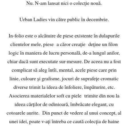
Nu. N-am lansat nici o colecție nouă.
Urban Ladies vin către public în decembrie.
In-folio este o alcătuire de piese existente în dulapurile
clientelor mele, piese a căror creație deține un filon
logic în maniera de lucru personală, de-a lungul anilor,
chiar dacă sunt executate sur-mesure. De aceea nu a fost
complicat să aleg întîi, mental, acele piese care prin
linie, culoare și grafisme, jocuri de suprafețe cromatic
diverse trimit la ideea de înfoliere, împăturire, etc.
Asocierea materialelor soft cu piele trimite din nou la
ideea cărților de odinioară, îmbrăcate elegant, cu
cotoarele aurite. Din punct de vedere al unui concept, al
unei idei, poate v-ați întreba ce caută colecția de haine