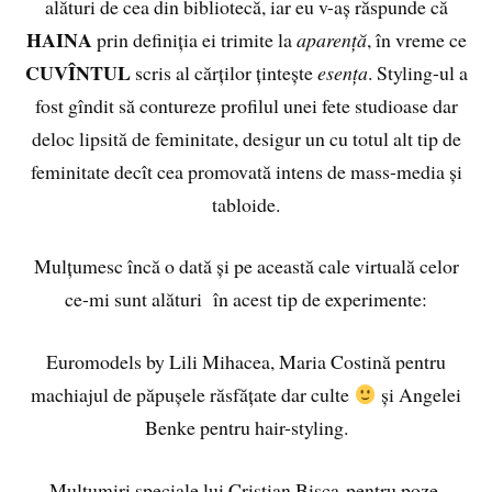
alături de cea din bibliotecă, iar eu v-aș răspunde că
HAINA
prin definiția ei trimite la
aparență
, în vreme ce
CUVÎNTUL
scris al cărților țintește
esența
. Styling-ul a
fost gîndit să contureze profilul unei fete studioase dar
deloc lipsită de feminitate, desigur un cu totul alt tip de
feminitate decît cea promovată intens de mass-media și
tabloide.
Mulțumesc încă o dată și pe această cale virtuală celor
ce-mi sunt alături în acest tip de experimente:
Euromodels by Lili Mihacea, Maria Costină pentru
machiajul de păpușele răsfățate dar culte
și Angelei
Benke pentru hair-styling.
Mulțumiri speciale lui Cristian Bisca pentru poze.