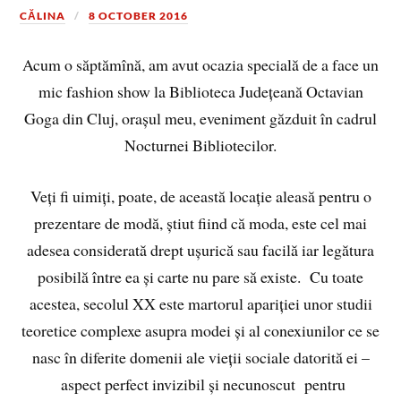
CĂLINA
8 OCTOBER 2016
Acum o săptămînă, am avut ocazia specială de a face un
mic fashion show la Biblioteca Județeană Octavian
Goga din Cluj, orașul meu, eveniment găzduit în cadrul
Nocturnei Bibliotecilor.
Veți fi uimiți, poate, de această locație aleasă pentru o
prezentare de modă, știut fiind că moda, este cel mai
adesea considerată drept ușurică sau facilă iar legătura
posibilă între ea și carte nu pare să existe. Cu toate
acestea, secolul XX este martorul apariției unor studii
teoretice complexe asupra modei și al conexiunilor ce se
nasc în diferite domenii ale vieții sociale datorită ei –
aspect perfect invizibil și necunoscut pentru