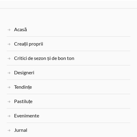
Acasă
Creații proprii
Critici de sezon și de bon ton
Designeri
Tendințe
Pastiluțe
Evenimente
Jurnal