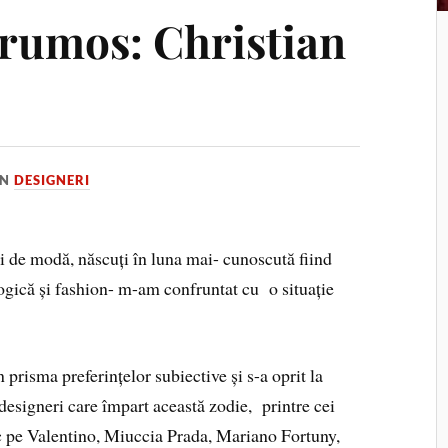
frumos: Christian
IN
DESIGNERI
i de modă, născuți în luna mai- cunoscută fiind
gică și fashion- m-am confruntat cu o situație
n prisma preferințelor subiective și s-a oprit la
designeri care împart această zodie, printre cei
c pe Valentino, Miuccia Prada, Mariano Fortuny,