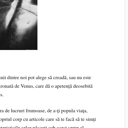
unii dintre noi pot alege să creadă, sau nu este
tronată de Venus, care dă o apetență deosebită
s.
ra de lucruri frumoase, de a-ți popula viața,
priul corp cu articole care să te facă să te simți
acteristicile celor născuți sub acest semn al