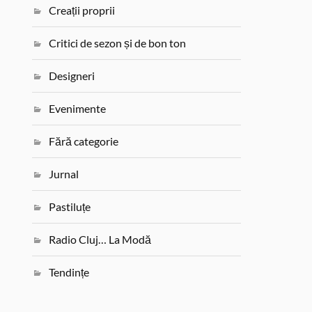
Creații proprii
Critici de sezon și de bon ton
Designeri
Evenimente
Fără categorie
Jurnal
Pastiluțe
Radio Cluj… La Modă
Tendințe