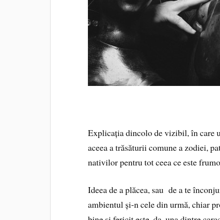
Explicația dincolo de vizibil, în care 
aceea a trăsăturii comune a zodiei, pa
nativilor pentru tot ceea ce este frumo
Ideea de a plăcea, sau de a te înconju
ambientul și-n cele din urmă, chiar pro
bine și fericit este, da, una dintre car