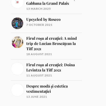
Gabbana la Grand Palais
13 MARCH 2025
Upcycled by Roseco
7 OCTOBER 2021
Firul roșu al creației: A mind
trip de Lucian Broscățean la
Tiff 2021
18 AUGUST 2021
Firul roșu al creației: Doina
Levintza la Tiff 2021
11 AUGUST 2021
Despre modă și estetica
vestimentației
13 JUNE 2021