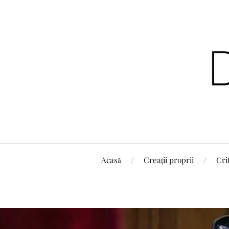
Acasă
Creații proprii
Cri