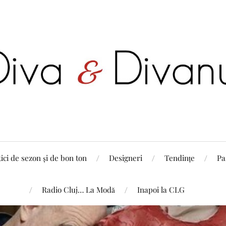
tici de sezon și de bon ton
Designeri
Tendințe
Pa
Radio Cluj… La Modă
Inapoi la CLG