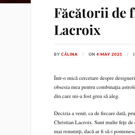
Făcătorii de 
Lacroix
BY
CĂLINA
ON
4 MAY 2021
Într-o mică cercetare despre designeri
obsesia mea pentru combinația astrolo
din care mi-a fost greu să aleg.
Decizia a venit, ca de fiecare dată, pri
Christian Lacroix. Sunt multe fețe de 
mai renumiți, dacă ar fi să-i pomenes