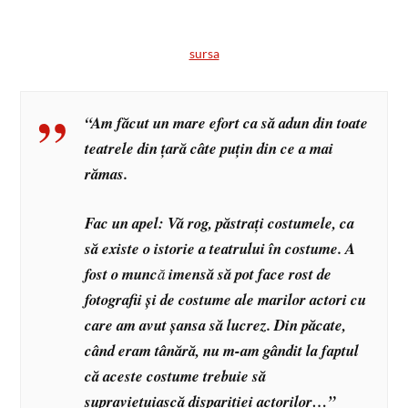
sursa
“Am făcut un mare efort ca să adun din toate
teatrele din țară câte puțin din ce a mai
rămas.
Fac un apel: Vă rog, păstrați costumele, ca
să existe o istorie a teatrului în costume. A
fost o munc
ă
imensă să pot face rost de
fotografii și de costume ale marilor actori cu
care am avut șansa să lucrez. Din păcate,
când eram tânără, nu m-am gândit la faptul
că aceste costume trebuie să
supraviețuiască dispariției actorilor…”