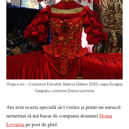
Viața e vis – Costumul Estrellei Teatrul Odeon 2010, regia Dragoș
Galgoțiu, costume Doina Levintza
Am avut ocazia specială să-l vizitez și printr-un miracol
nemeritat să mă bucur de compania doamnei
Doina
Levintza
pe post de ghid.