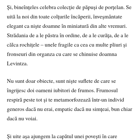
Și, bineînțeles celebra colecție de păpuși de porțelan. Se
uită la noi din toate colțurile încăperii, înveșmântate
elegant ca niște doamne în miniatură din alte vremuri.
Strădania de a le păstra în ordine, de a le curăța, de a le
călca rochițele – unele fragile ca cea cu multe pliuri și
fronseuri din organza cu care se chinuise doamna
Levintza.
Nu sunt doar obiecte, sunt niște suflete de care se
îngrijesc doi oameni iubitori de frumos. Frumosul
respiră peste tot și te metamorfozează într-un individ
generos dacă nu erai, empatic dacă nu simțeai, bun chiar
dacă nu voiai.
Și uite așa ajungem la capătul unei povești în care