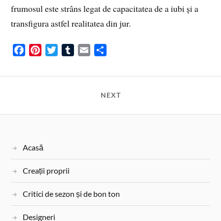
frumosul este strâns legat de capacitatea de a iubi și a
transfigura astfel realitatea din jur.
F
P
T
T
E
S
a
i
w
u
m
h
c
n
i
m
a
a
e
t
t
b
i
r
NEXT
b
e
t
l
l
e
o
r
e
r
o
e
r
k
s
Acasă
t
Creații proprii
Critici de sezon și de bon ton
Designeri