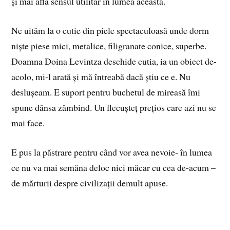
și mai află sensul utilitar în lumea aceasta.
Ne uităm la o cutie din piele spectaculoasă unde dorm
niște piese mici, metalice, filigranate conice, superbe.
Doamna Doina Levintza deschide cutia, ia un obiect de-
acolo, mi-l arată și mă întreabă dacă știu ce e. Nu
deslușeam. E suport pentru buchetul de mireasă îmi
spune dânsa zâmbind. Un flecușteț prețios care azi nu se
mai face.
E pus la păstrare pentru când vor avea nevoie- în lumea
ce nu va mai semăna deloc nici măcar cu cea de-acum –
de mărturii despre civilizații demult apuse.