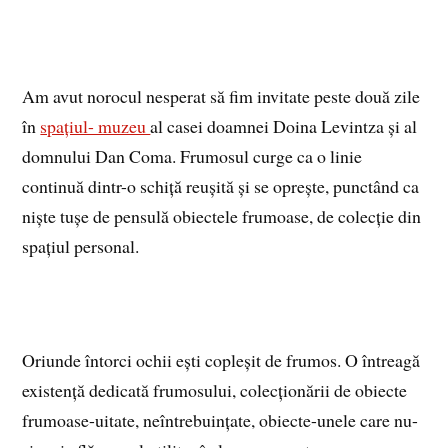
Am avut norocul nesperat să fim invitate peste două zile
în
spațiul- muzeu
al casei doamnei Doina Levintza și al
domnului Dan Coma. Frumosul curge ca o linie
continuă dintr-o schiță reușită și se oprește, punctând ca
niște tușe de pensulă obiectele frumoase, de colecție din
spațiul personal.
Oriunde întorci ochii ești copleșit de frumos. O întreagă
existență dedicată frumosului, colecționării de obiecte
frumoase-uitate, neîntrebuințate, obiecte-unele care nu-