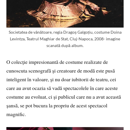
Societatea de vânătoare, regia Dragoș Galgoțiu, costume Doina
Levintza, Teatrul Maghiar de Stat, Cluj-Napoca, 2008- imagine
scanată după album.
O colecție impresionantă de costume realizate de
cunoscuta scenografă și creatoare de modă este pusă
inteligent în valoare, și nu doar iubitorii de teatru, cei
care au avut ocazia să vadă spectacolele în care aceste
costume au evoluat, ci și publicul care nu a avut această
șansă, se pot bucura la propriu de acest spectacol
magnific.