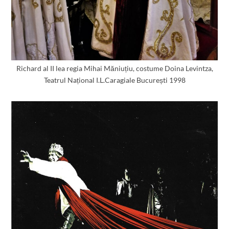
Richard al II lea regia Mihai Măniuțiu, costume Doina Levintza,
Teatrul Național I.L.Caragiale București 1998