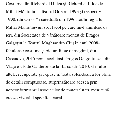
Costume din Richard al III lea și Richard al II lea de
Mihai Măniuțiu la Teatrul Odeon, 1993 și respectiv
1998, din Omor în catedrală din 1996, tot în regia lui
Mihai Măniuțiu- un spectacol pe care mi-l amintesc ca
ieri, din Societatea de vânătoare montat de Dragos
Galgoțiu la Teatrul Maghiar din Cluj în anul 2008-
fabuloase costume și picturalitate a imaginii, din
Casanova, 2015 regia aceluiași Dragos Galgoțiu, sau din
Viața e vis de Calderon de la Barca din 2010, și multe
altele, recuperate și expuse în toată splendoarea lor plină
de detalii somptuoase, surprinzătoare adesea prin
nonconformismul asocierilor de materialități, menite să
creeze vizualul specific teatral.