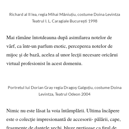
Richard al II lea, regia Mihai Măniuțiu, costume Doina Levintza
Teatrul I. L. Caragiale București 1998
Mai rămâne întotdeauna după asimilarea notelor de
vârf, ca într-un parfum exotic, perceperea notelor de
mijoc și de bază, acelea al unor lecții necesare oricărui
virtual profesionist în acest domeniu.
Portretul lui Dorian Gray regia Dragoș Galgoțiu, costume Doina
Levintza, Teatrul Odeon 2004
Nimic nu este lăsat la voia întâmplării. Ultima încăpere
este o colecție impresionantă de accesorii- pălării, cape,
fragmente de dantele vechi, bluze prețioase ca firul de