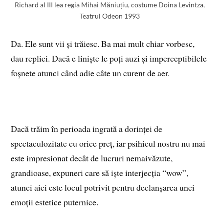
Richard al III lea regia Mihai Măniuțiu, costume Doina Levintza,
Teatrul Odeon 1993
Da. Ele sunt vii și trăiesc. Ba mai mult chiar vorbesc,
dau replici. Dacă e liniște le poți auzi și imperceptibilele
foșnete atunci când adie câte un curent de aer.
Dacă trăim în perioada ingrată a dorinței de
spectaculozitate cu orice preț, iar psihicul nostru nu mai
este impresionat decât de lucruri nemaivăzute,
grandioase, expuneri care să iște interjecția “wow”,
atunci aici este locul potrivit pentru declanșarea unei
emoții estetice puternice.