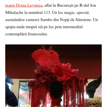
teatru Doina Levintza
, aflat în București pe B-dul Ion
Mihalache la numărul 113. Un loc magic, special,
asemănător camerei Sambo din Nopți de Sânziene. Un
spațiu unde timpul stă pe loc prin intermediul
contemplării frumosului.