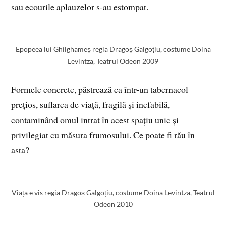
sau ecourile aplauzelor s-au estompat.
Epopeea lui Ghilghameș regia Dragoș Galgoțiu, costume Doina
Levintza, Teatrul Odeon 2009
Formele concrete, păstrează ca într-un tabernacol
prețios, suflarea de viață, fragilă și inefabilă,
contaminând omul intrat în acest spațiu unic și
privilegiat cu măsura frumosului. Ce poate fi rău în
asta?
Viața e vis regia Dragoș Galgoțiu, costume Doina Levintza, Teatrul
Odeon 2010