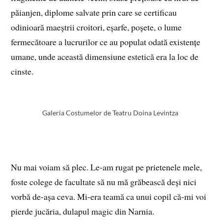
păianjen, diplome salvate prin care se certificau
odinioară maeștrii croitori, eșarfe, poșete, o lume
fermecătoare a lucrurilor ce au populat odată existențe
umane, unde această dimensiune estetică era la loc de
cinste.
Galeria Costumelor de Teatru Doina Levintza
Nu mai voiam să plec. Le-am rugat pe prietenele mele,
foste colege de facultate să nu mă grăbească deși nici
vorbă de-așa ceva. Mi-era teamă ca unui copil că-mi voi
pierde jucăria, dulapul magic din Narnia.