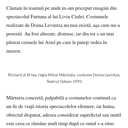
Căutam în toamnă pe unde m-am priceput imagini din
spectacolul Furtuna al lui Liviu Ciulei. Costumele
realizate de Doina Levintza nu mai există, așa cum mi-a
povestit. Au fost alterate, distruse, iar din tot s-au mai
păstrat cizmele lui Ariel pe care le puteți vedea în
muzeu.
Richard al III lea, regia Mihai Măniuțiu, costume Doina Levintza,
Teatrul Odeon 1993
Mărturia concretă, palpabilă a costumelor continuă ca
un fir de viață istoria spectacolelor efemere, iar haina,
obiectul disputat, adesea considerat superficial sau inutil
este ceea ce rămâne mult timp după ce omul s-a stins