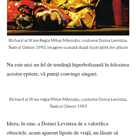
Richard al III lea Regia Mihai Măniuțiu, costume Doina Levintza,
Teatrul Odeon 1993, imagine scanată după ilustrațiile din album
Nu este nici un fel de tendință hiperbolizantă în folosirea
acestor epitete, vă puteți convinge singuri.
Richard al III lea regia Mihai Măniuțiu, costume Doina Levintza,
Teatrul Odeon 1993
Ideea, în sine, a Doinei Levintza de a valorifica
obiectele, acum aparent lipsite de viață, nu lăsate să