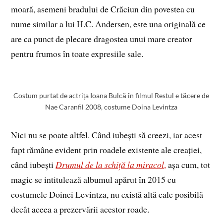
moară, asemeni bradului de Crăciun din povestea cu
nume similar a lui H.C. Andersen, este una originală ce
are ca punct de plecare dragostea unui mare creator
pentru frumos în toate expresiile sale.
Costum purtat de actrița Ioana Bulcă în filmul Restul e tăcere de
Nae Caranfil 2008, costume Doina Levintza
Nici nu se poate altfel. Când iubești să creezi, iar acest
fapt rămâne evident prin roadele existente ale creației,
când iubești
Drumul de la schiță la miracol
,
așa cum, tot
magic se intitulează albumul apărut în 2015 cu
costumele Doinei Levintza, nu există altă cale posibilă
decât aceea a prezervării acestor roade.