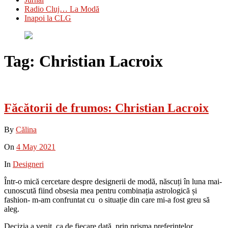
Radio Cluj… La Modă
Inapoi la CLG
Tag:
Christian Lacroix
Făcătorii de frumos: Christian Lacroix
By
Călina
On
4 May 2021
In
Designeri
Într-o mică cercetare despre designerii de modă, născuți în luna mai-
cunoscută fiind obsesia mea pentru combinația astrologică și
fashion- m-am confruntat cu o situație din care mi-a fost greu să
aleg.
Decizia a venit, ca de fiecare dată, prin prisma preferințelor