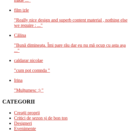
made ..."
film izle
"Really nice design and superb content material , nothing else
we require : ..."
Călina
"Bună dimineața. Îmi pare rău dar eu nu mă ocup cu asta așa
..."
caldarar nicolae
"cum pot comnda "
Irina
"Mulțumesc :) "
CATEGORII
Creații proprii
Critici de sezon și de bon ton
Designeri
Evenimente