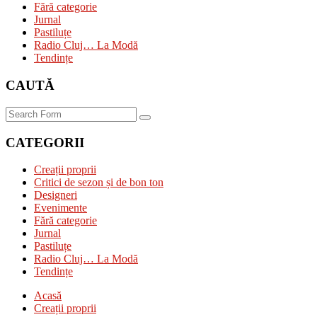
Fără categorie
Jurnal
Pastiluțe
Radio Cluj… La Modă
Tendințe
CAUTĂ
Search
CATEGORII
Creații proprii
Critici de sezon și de bon ton
Designeri
Evenimente
Fără categorie
Jurnal
Pastiluțe
Radio Cluj… La Modă
Tendințe
Acasă
Creații proprii