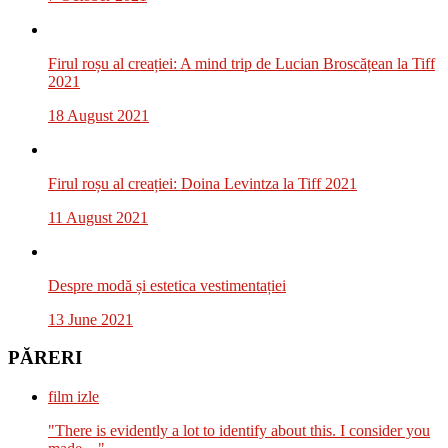
Firul roșu al creației: A mind trip de Lucian Broscățean la Tiff
2021
18 August 2021
Firul roșu al creației: Doina Levintza la Tiff 2021
11 August 2021
Despre modă și estetica vestimentației
13 June 2021
PĂRERI
film izle
"There is evidently a lot to identify about this. I consider you