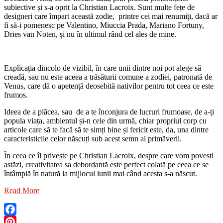
subiective și s-a oprit la Christian Lacroix. Sunt multe fețe de
designeri care împart această zodie, printre cei mai renumiți, dacă ar
fi să-i pomenesc pe Valentino, Miuccia Prada, Mariano Fortuny,
Dries van Noten, și nu în ultimul rând cel ales de mine.
Explicația dincolo de vizibil, în care unii dintre noi pot alege să
creadă, sau nu este aceea a trăsăturii comune a zodiei, patronată de
Venus, care dă o apetență deosebită nativilor pentru tot ceea ce este
frumos.
Ideea de a plăcea, sau de a te înconjura de lucruri frumoase, de a-ți
popula viața, ambientul și-n cele din urmă, chiar propriul corp cu
articole care să te facă să te simți bine și fericit este, da, una dintre
caracteristicile celor născuți sub acest semn al primăverii.
În ceea ce îl privește pe Christian Lacroix, despre care vom povesti
astăzi, creativitatea sa debordantă este perfect colată pe ceea ce se
întâmplă în natură la mijlocul lunii mai când acesta s-a născut.
Read More
Facebook