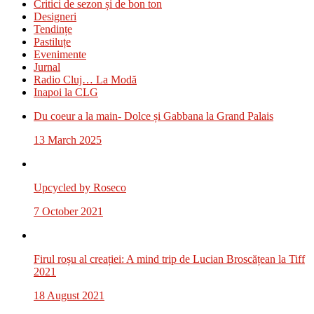
Critici de sezon și de bon ton
Designeri
Tendințe
Pastiluțe
Evenimente
Jurnal
Radio Cluj… La Modă
Inapoi la CLG
Du coeur a la main- Dolce și Gabbana la Grand Palais
13 March 2025
Upcycled by Roseco
7 October 2021
Firul roșu al creației: A mind trip de Lucian Broscățean la Tiff
2021
18 August 2021