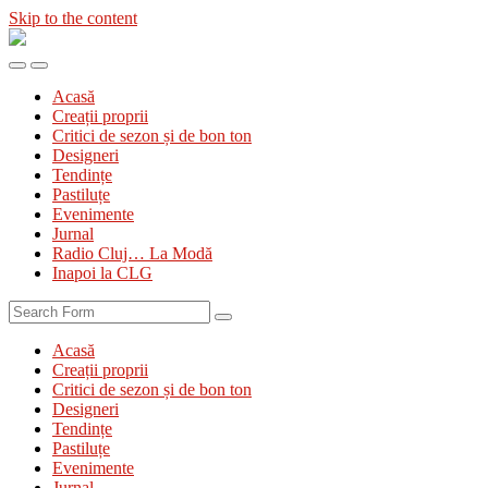
Skip to the content
Diva
&
Toggle
Toggle
Divanul
the
the
Acasă
mobile
search
Creații proprii
menu
field
Critici de sezon și de bon ton
Designeri
Tendințe
Pastiluțe
Evenimente
Jurnal
Radio Cluj… La Modă
Inapoi la CLG
Search
Acasă
Creații proprii
Critici de sezon și de bon ton
Designeri
Tendințe
Pastiluțe
Evenimente
Jurnal