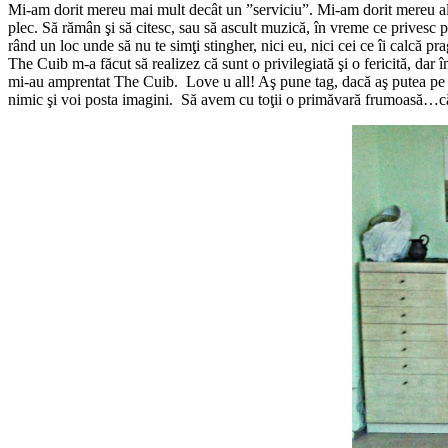
Mi-am dorit mereu mai mult decât un ”serviciu”. Mi-am dorit mereu altce
plec. Să rămân şi să citesc, sau să ascult muzică, în vreme ce privesc pe
rând un loc unde să nu te simţi stingher, nici eu, nici cei ce îi calcă pr
The Cuib m-a făcut să realizez că sunt o privilegiată şi o fericită, da
mi-au amprentat The Cuib. Love u all! Aş pune tag, dacă aş putea pe f
nimic şi voi posta imagini. Să avem cu toţii o primăvară frumoasă…c