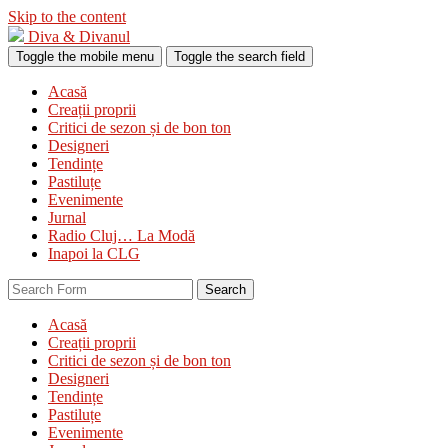
Skip to the content
Diva & Divanul
Toggle the mobile menu
Toggle the search field
Acasă
Creații proprii
Critici de sezon și de bon ton
Designeri
Tendințe
Pastiluțe
Evenimente
Jurnal
Radio Cluj… La Modă
Inapoi la CLG
Search
Acasă
Creații proprii
Critici de sezon și de bon ton
Designeri
Tendințe
Pastiluțe
Evenimente