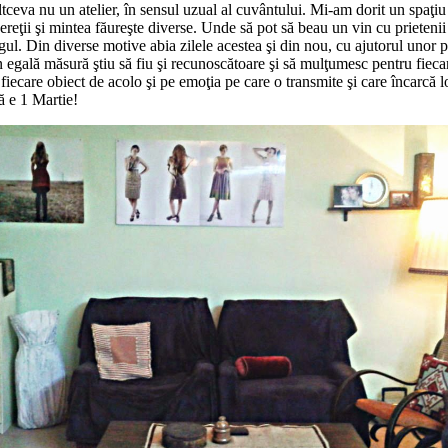
va nu un atelier, în sensul uzual al cuvântului. Mi-am dorit un spaţiu în
reţii şi mintea făureşte diverse. Unde să pot să beau un vin cu prietenii 
agul. Din diverse motive abia zilele acestea şi din nou, cu ajutorul unor pr
r în egală măsură ştiu să fiu şi recunoscătoare şi să mulţumesc pentru fi
iecare obiect de acolo şi pe emoţia pe care o transmite şi care încarcă
ă e 1 Martie!