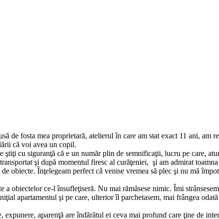
 de fosta mea proprietară, atelierul în care am stat exact 11 ani, am reg
ării că voi avea un copil.
e ştiţi cu siguranţă că e un număr plin de semnificaţii, lucru pe care, atu
transportat şi după momentul firesc al curăţeniei, şi am admirat toamna p
ni, de obiecte. Înţelegeam perfect că venise vremea să plec şi nu mă împ
 a obiectelor ce-l însufleţiseră. Nu mai rămăsese nimic. Îmi strânsesem 
niţial apartamentul şi pe care, ulterior îl parchetasem, mai frângea odat
, expunere, aparenţă are îndărătul ei ceva mai profund care ţine de interi