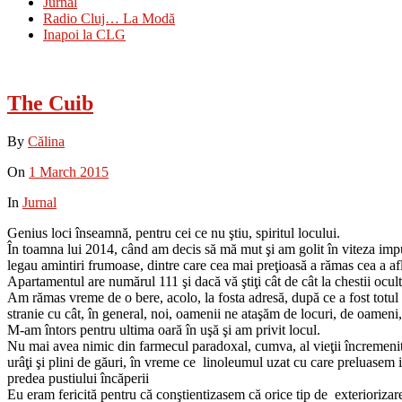
Jurnal
Radio Cluj… La Modă
Inapoi la CLG
The Cuib
By
Călina
On
1 March 2015
In
Jurnal
Genius loci înseamnă, pentru cei ce nu ştiu, spiritul locului.
În toamna lui 2014, când am decis să mă mut şi am golit în viteza impusă
legau amintiri frumoase, dintre care cea mai preţioasă a rămas cea a afl
Apartamentul are numărul 111 şi dacă vă ştiţi cât de cât la chestii ocult
Am rămas vreme de o bere, acolo, la fosta adresă, după ce a fost totul 
stranie cu cât, în general, noi, oamenii ne ataşăm de locuri, de oame
M-am întors pentru ultima oară în uşă şi am privit locul.
Nu mai avea nimic din farmecul paradoxal, cumva, al vieţii încremenite
urâţi şi plini de găuri, în vreme ce linoleumul uzat cu care preluasem i
predea pustiului încăperii
Eu eram fericită pentru că conştientizasem că orice tip de exteriorizare