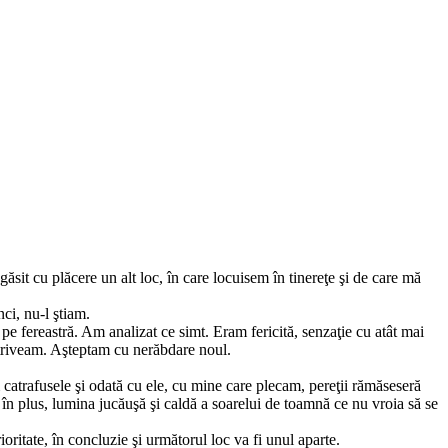
ăsit cu plăcere un alt loc, în care locuisem în tinereţe şi de care mă
nci, nu-l ştiam.
e fereastră. Am analizat ce simt. Eram fericită, senzaţie cu atât mai
otriveam. Aşteptam cu nerăbdare noul.
catrafusele şi odată cu ele, cu mine care plecam, pereţii rămăseseră
ă în plus, lumina jucăuşă şi caldă a soarelui de toamnă ce nu vroia să se
oritate, în concluzie şi următorul loc va fi unul aparte.