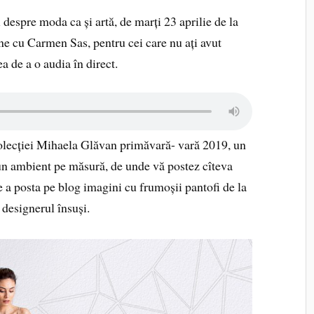
i despre moda ca și artă, de marți 23 aprilie de la
ne cu Carmen Sas, pentru cei care nu ați avut
ea de a o audia în direct.
 colecției Mihaela Glăvan primăvară- vară 2019, un
un ambient pe măsură, de unde vă postez cîteva
a posta pe blog imagini cu frumoșii pantofi de la
 designerul însuși.