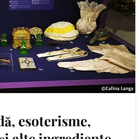
dă, esoterisme,
i alte ingrediente