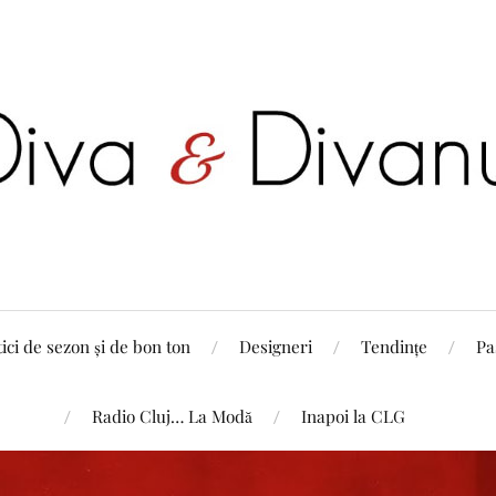
tici de sezon și de bon ton
Designeri
Tendințe
Pa
Radio Cluj… La Modă
Inapoi la CLG