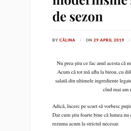
de sezon
BY
CĂLINA
ON
29 APRIL 2019
Nu prea știu ce fac anul acesta că 
Acum că tot mă aflu la birou, cu di
salată din ultimele ingrediente legat
cînd mai am u
Adică, încerc pe scurt să vorbesc puțin
Dar cum știu foarte bine că lumea nu c
rezuma acum la strictul necesar.