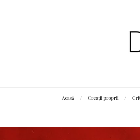
Acasă
Creații proprii
Cri