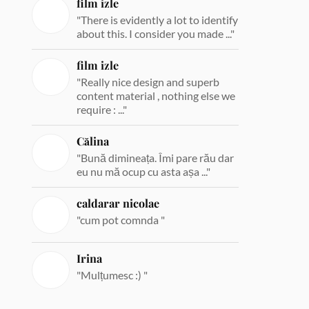
film izle
"There is evidently a lot to identify
about this. I consider you made ..."
film izle
"Really nice design and superb
content material , nothing else we
require : ..."
Călina
"Bună dimineața. Îmi pare rău dar
eu nu mă ocup cu asta așa ..."
caldarar nicolae
"cum pot comnda "
Irina
"Mulțumesc :) "