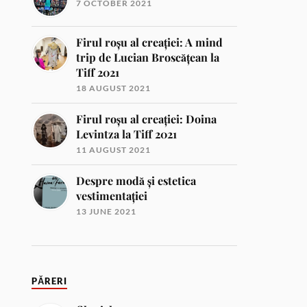
7 OCTOBER 2021
Firul roșu al creației: A mind
trip de Lucian Broscățean la
Tiff 2021
18 AUGUST 2021
Firul roșu al creației: Doina
Levintza la Tiff 2021
11 AUGUST 2021
Despre modă și estetica
vestimentației
13 JUNE 2021
PĂRERI