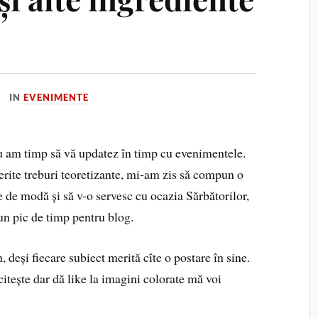
IN
EVENIMENTE
nu am timp să vă updatez în timp cu evenimentele.
ferite treburi teoretizante, mi-am zis să compun o
e de modă și să v-o servesc cu ocazia Sărbătorilor,
n pic de timp pentru blog.
, deși fiecare subiect merită cîte o postare în sine.
itește dar dă like la imagini colorate mă voi