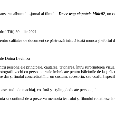
 lansarea albumului-jurnal al filmului
De ce trag clopotele Mitică?
, un c
rul Tiff, 30 iulie 2021
tru calitatea de document ce păstrează intactă toată munca și efortul din
 de Doina Levintza
ntru personajele principale, căutarea, tatonarea, întru surprinderea vizual
grafii vechi cu persoane reale îmbrăcate pentru bâlciurile de la țară- 
e dar și finalul concretizat într-un costum, accesoriu, sau coafură specif
se studii de machiaj, coafură și styling dedicate personajului
dania sa continuă de a prezerva memoria teatrului și filmului românesc la c