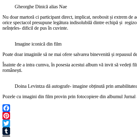
Gheorghe Dinică alias Nae
Nu doar martoră ci participant direct, implicat, neobosit și extrem de ac
orice spectacol presupune legătura indisolubilă dintre echipă și regizor
neînțeles- dificil de pus în cuvinte.
Imagine iconică din film
Poate doar imaginile să ne mai ofere salvarea binevenită și repausul de
Înainte de a intra cumva, în posesia acestui album vă invit să vedeți f
românești.
Doina Levintza dă autografe- imagine obținută prin amabilitate
Pozele cu imagini din film provin prin fotocopiere din albumul Jurnal 
Facebook
Pinterest
Twitter