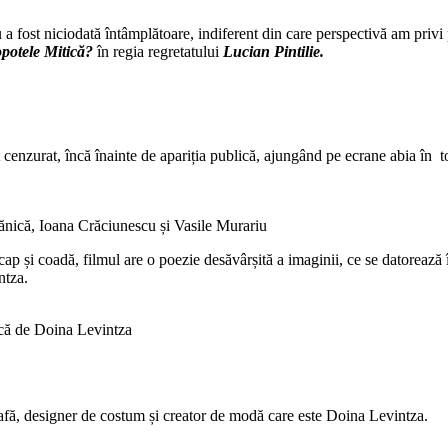
a fost niciodată întâmplătoare, indiferent din care perspectivă am privi 
opotele Mitică?
în regia regretatului
Lucian Pintilie.
st cenzurat, încă înainte de apariția publică, ajungând pe ecrane abia în
 Bănică, Ioana Crăciunescu și Vasile Murariu
cap și coadă, filmul are o poezie desăvârșită a imaginii, ce se datoreaz
ntza.
ică de Doina Levintza
grafă, designer de costum și creator de modă care este Doina Levintza.