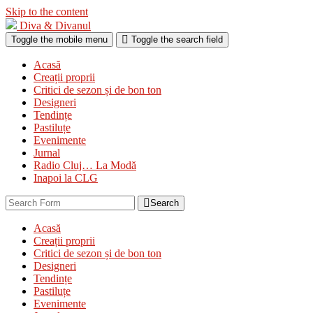
Skip to the content
Diva & Divanul
Toggle the mobile menu
Toggle the search field
Acasă
Creații proprii
Critici de sezon și de bon ton
Designeri
Tendințe
Pastiluțe
Evenimente
Jurnal
Radio Cluj… La Modă
Inapoi la CLG
Search
Acasă
Creații proprii
Critici de sezon și de bon ton
Designeri
Tendințe
Pastiluțe
Evenimente