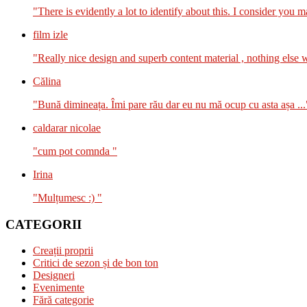
"There is evidently a lot to identify about this. I consider you m
film izle
"Really nice design and superb content material , nothing else we
Călina
"Bună dimineața. Îmi pare rău dar eu nu mă ocup cu asta așa ...
caldarar nicolae
"cum pot comnda "
Irina
"Mulțumesc :) "
CATEGORII
Creații proprii
Critici de sezon și de bon ton
Designeri
Evenimente
Fără categorie