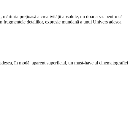
 mărturia prețioasă a creativității absolute, nu doar a sa- pentru că
ui în fragmentele detaliilor, expresie mundană a unui Univers adesea
, adesea, în modă, aparent superficial, un must-have al cinematografiei