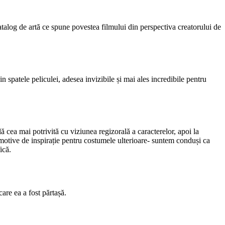
atalog de artă ce spune povestea filmului din perspectiva creatorului de
 spatele peliculei, adesea invizibile și mai ales incredibile pentru
ă cea mai potrivită cu viziunea regizorală a caracterelor, apoi la
motive de inspirație pentru costumele ulterioare- suntem conduși ca
ică.
are ea a fost părtașă.