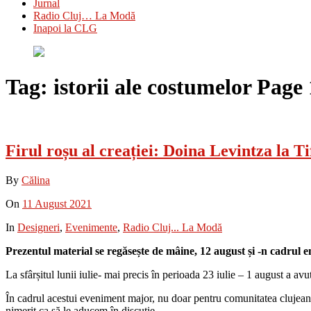
Jurnal
Radio Cluj… La Modă
Inapoi la CLG
Tag:
istorii ale costumelor
Page 
Firul roșu al creației: Doina Levintza la Ti
By
Călina
On
11 August 2021
In
Designeri
,
Evenimente
,
Radio Cluj... La Modă
Prezentul material se regăsește de mâine, 12 august și -n cadrul
La sfârșitul lunii iulie- mai precis în perioada 23 iulie – 1 august a av
În cadrul acestui eveniment major, nu doar pentru comunitatea clujeană,
nimerit ca să le aducem în discuție.