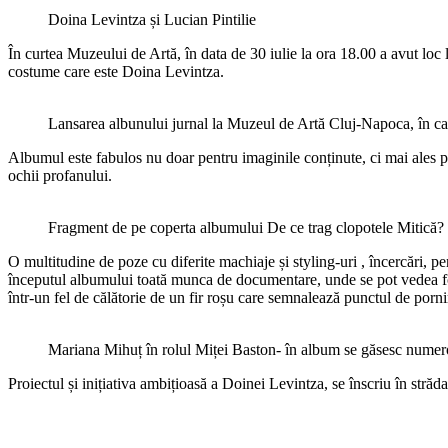
Doina Levintza și Lucian Pintilie
În curtea Muzeului de Artă, în data de 30 iulie la ora 18.00 a avut loc
costume care este Doina Levintza.
Lansarea albunului jurnal la Muzeul de Artă Cluj-Napoca, în cad
Albumul este fabulos nu doar pentru imaginile conținute, ci mai ales pen
ochii profanului.
Fragment de pe coperta albumului De ce trag clopotele Mitică?
O multitudine de poze cu diferite machiaje și styling-uri , încercări, pe
începutul albumului toată munca de documentare, unde se pot vedea foto
într-un fel de călătorie de un fir roșu care semnalează punctul de pornir
Mariana Mihuț în rolul Miței Baston- în album se găsesc numeroa
Proiectul și inițiativa ambițioasă a Doinei Levintza, se înscriu în stră