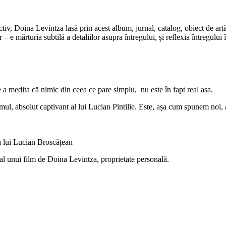
tiv, Doina Levintza lasă prin acest album, jurnal, catalog, obiect de artă,
 – e mărturia subtilă a detaliilor asupra întregului, și reflexia întregul
 a medita că nimic din ceea ce pare simplu, nu este în fapt real așa.
ilmul, absolut captivant al lui Lucian Pintilie. Este, așa cum spunem noi
a lui Lucian Broscățean
al unui film de Doina Levintza, proprietate personală.