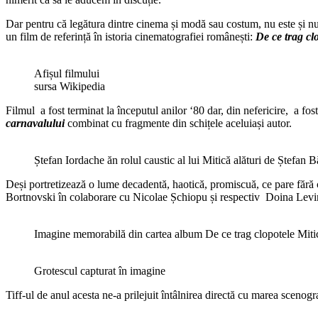
Dar pentru că legătura dintre cinema și modă sau costum, nu este și nu 
un film de referință în istoria cinematografiei românești:
De ce trag cl
Afișul filmului
sursa Wikipedia
Filmul a fost terminat la începutul anilor ‘80 dar, din nefericire, a fo
carnavalului
combinat cu fragmente din schițele aceluiași autor.
Ștefan Iordache ăn rolul caustic al lui Mitică alături de Ștefan
Deși portretizează o lume decadentă, haotică, promiscuă, ce pare fără 
Bortnovski în colaborare cu Nicolae Șchiopu și respectiv Doina Levi
Imagine memorabilă din cartea album De ce trag clopotele Mit
Grotescul capturat în imagine
Tiff-ul de anul acesta ne-a prilejuit întâlnirea directă cu marea sceno