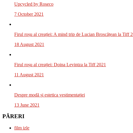
Upcycled by Roseco
7 October 2021
Firul roșu al creației: A mind trip de Lucian Broscățean la Tiff 
18 August 2021
Firul roșu al creației: Doina Levintza la Tiff 2021
11 August 2021
Despre modă și estetica vestimentației
13 June 2021
PĂRERI
film izle