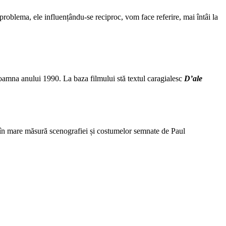
problema, ele influențându-se reciproc, vom face referire, mai întâi la
 toamna anului 1990. La baza filmului stă textul caragialesc
D’ale
ă în mare măsură scenografiei și costumelor semnate de Paul