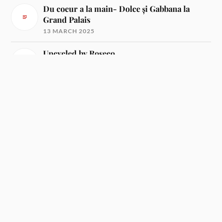
Du coeur a la main- Dolce și Gabbana la
Grand Palais
13 MARCH 2025
Upcycled by Roseco
7 OCTOBER 2021
Firul roșu al creației: A mind trip de Lucian
Broscățean la Tiff 2021
18 AUGUST 2021
Firul roșu al creației: Doina Levintza la Tiff
2021
11 AUGUST 2021
Despre modă și estetica vestimentației
13 JUNE 2021