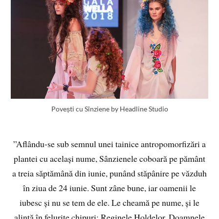
Povești cu Sînziene by Headline Studio
”Aflându-se sub semnul unei tainice antropomorfizări a
plantei cu același nume, Sânzienele coboară pe pământ
a treia săptămână din iunie, punând stăpânire pe văzduh
în ziua de 24 iunie. Sunt zâne bune, iar oamenii le
iubesc și nu se tem de ele. Le cheamă pe nume, și le
alintă în felurite chipuri: Reginele Holdelor, Doamnele