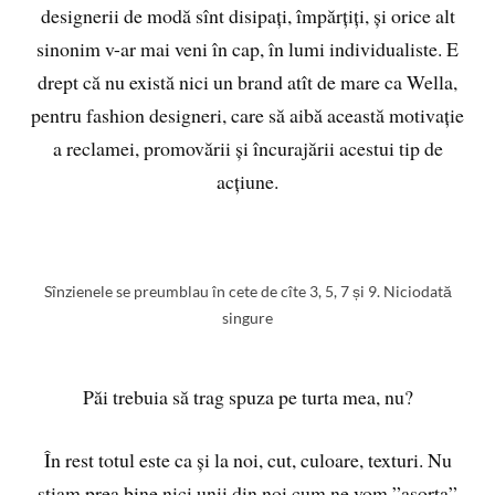
designerii de modă sînt disipați, împărțiți, și orice alt
sinonim v-ar mai veni în cap, în lumi individualiste. E
drept că nu există nici un brand atît de mare ca Wella,
pentru fashion designeri, care să aibă această motivație
a reclamei, promovării și încurajării acestui tip de
acțiune.
Sînzienele se preumblau în cete de cîte 3, 5, 7 și 9. Niciodată
singure
Păi trebuia să trag spuza pe turta mea, nu?
În rest totul este ca și la noi, cut, culoare, texturi. Nu
știam prea bine nici unii din noi cum ne vom ”asorta”