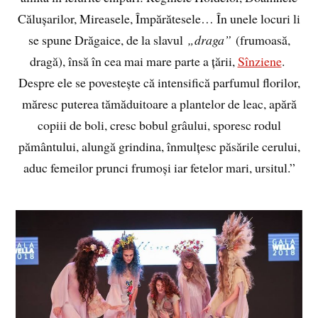
Călușarilor, Mireasele, Împărătesele… În unele locuri li
se spune Drăgaice, de la slavul
„draga”
(frumoasă,
dragă), însă în cea mai mare parte a țării,
Sînziene
.
Despre ele se povestește că intensifică parfumul florilor,
măresc puterea tămăduitoare a plantelor de leac, apără
copiii de boli, cresc bobul grâului, sporesc rodul
pământului, alungă grindina, înmulțesc păsările cerului,
aduc femeilor prunci frumoși iar fetelor mari, ursitul.”