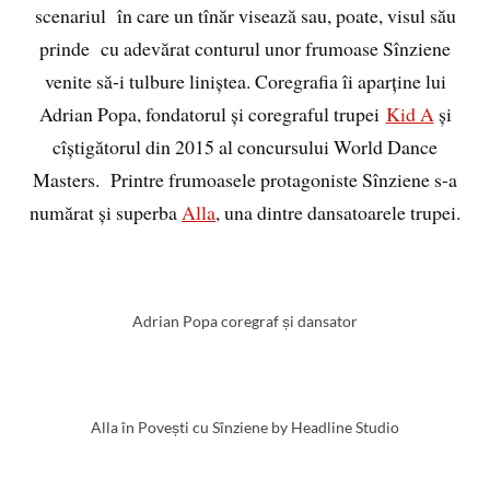
scenariul în care un tînăr visează sau, poate, visul său
prinde cu adevărat conturul unor frumoase Sînziene
venite să-i tulbure liniștea. Coregrafia îi aparține lui
Adrian Popa, fondatorul și coregraful trupei
Kid A
și
cîștigătorul din 2015 al concursului World Dance
Masters. Printre frumoasele protagoniste Sînziene s-a
numărat și superba
Alla
, una dintre dansatoarele trupei.
Adrian Popa coregraf și dansator
Alla în Povești cu Sînziene by Headline Studio