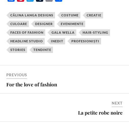
a
i
w
u
m
h
c
n
i
m
a
a
CĂLINA LANGA DESIGNS
COSTUME
CREATIE
e
t
t
b
i
r
CULOARE
DESIGNER
EVENIMENTE
b
e
t
l
l
e
FACES OF FASHION
GALA WELLA
HAIR-STYLING
o
r
e
r
o
e
r
HEADLINE STUDIO
INEDIT
PROFESIONIȘTI
k
s
STORIES
TENDINTE
t
PREVIOUS
For the love of fashion
NEXT
La petite robe noire