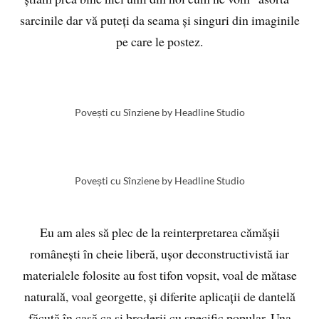
sarcinile dar vă puteți da seama și singuri din imaginile
pe care le postez.
Povești cu Sînziene by Headline Studio
Povești cu Sînziene by Headline Studio
Eu am ales să plec de la reinterpretarea cămășii
românești în cheie liberă, ușor deconstructivistă iar
materialele folosite au fost tifon vopsit, voal de mătase
naturală, voal georgette, și diferite aplicații de dantelă
făcută în casă ca și broderii cu specific popular. Una