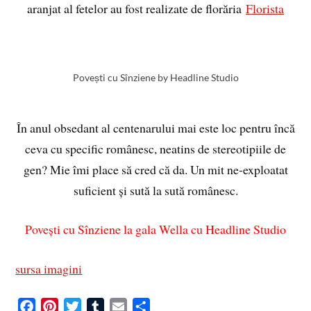
aranjat al fetelor au fost realizate de florăria
Florista
Povești cu Sînziene by Headline Studio
În anul obsedant al centenarului mai este loc pentru încă
ceva cu specific românesc, neatins de stereotipiile de
gen? Mie îmi place să cred că da. Un mit ne-exploatat
suficient și sută la sută românesc.
Povești cu Sînziene la gala Wella cu Headline Studio
sursa imagini
F
P
T
T
E
S