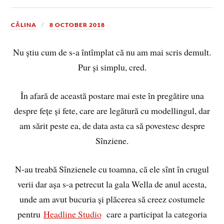
CĂLINA
8 OCTOBER 2018
Nu știu cum de s-a întîmplat că nu am mai scris demult.
Pur și simplu, cred.
În afară de această postare mai este în pregătire una
despre fețe și fete, care are legătură cu modellingul, dar
am sărit peste ea, de data asta ca să povestesc despre
Sînziene.
N-au treabă Sînzienele cu toamna, că ele sînt în crugul
verii dar așa s-a petrecut la gala Wella de anul acesta,
unde am avut bucuria și plăcerea să creez costumele
pentru
Headline Studio
care a participat la categoria