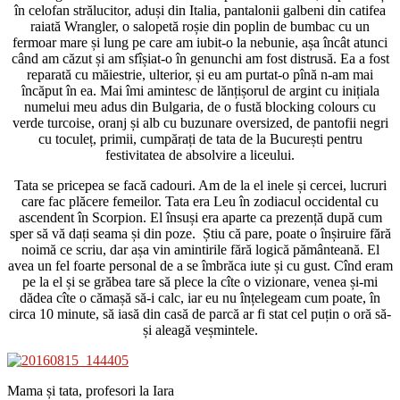
în celofan strălucitor, aduși din Italia, pantalonii galbeni din catifea
raiată Wrangler, o salopetă roșie din poplin de bumbac cu un
fermoar mare și lung pe care am iubit-o la nebunie, așa încât atunci
când am căzut și am sfîșiat-o în genunchi am fost distrusă. Ea a fost
reparată cu măiestrie, ulterior, și eu am purtat-o pînă n-am mai
încăput în ea. Mai îmi amintesc de lănțișorul de argint cu inițiala
numelui meu adus din Bulgaria, de o fustă blocking colours cu
verde turcoise, oranj și alb cu buzunare oversized, de pantofii negri
cu toculeț, primii, cumpărați de tata de la București pentru
festivitatea de absolvire a liceului.
Tata se pricepea se facă cadouri. Am de la el inele și cercei, lucruri
care fac plăcere femeilor. Tata era Leu în zodiacul occidental cu
ascendent în Scorpion. El însuși era aparte ca prezență după cum
sper să vă dați seama și din poze. Știu că pare, poate o înșiruire fără
noimă ce scriu, dar așa vin amintirile fără logică pământeană. El
avea un fel foarte personal de a se îmbrăca iute și cu gust. Cînd eram
pe la el și se grăbea tare să plece la cîte o vizionare, venea și-mi
dădea cîte o cămașă să-i calc, iar eu nu înțelegeam cum poate, în
circa 10 minute, să iasă din casă de parcă ar fi stat cel puțin o oră să-
și aleagă veșmintele.
Mama și tata, profesori la Iara