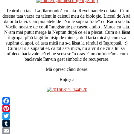
Teatrul cu tata. La filarmonică cu tata. Revelioanele cu tata. Cum
desena tata varza cu talent în caietul meu de biologie. Liceul de Artă,
datorită tatei. Campionatele de ”Nu te supara frate” cu Radu și tata.
Vocile noastre de copii înregistrate pe casete audio . Marea cu tata.
N-am mai putut merge la Neptun după ce el a plecat. Cum s-a lăsat
îngropat pînă la gît în nisip de mine și de Daria mică și cum s-a
supărat el apoi, că asta mică nu s-a lăsat la rândul ei îngropată. :).
Cum iar s-a supărat el, că tot asta mică, nu a vrut de ziua lui să-
nfulece baclavale că el ne scosese în oraș. Cum înfulecăm acum
baclavale într-un gest simbolic de recuperare.
Mă opresc când doare.
Rățușca
Facebook
Pinterest
Twitter
Tumblr