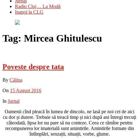
Jurnal
Radio Cluj… La Modă
Inapoi la CLG
Tag:
Mircea Ghitulescu
Poveste despre tata
By
Călina
On
15 August 2016
In
Jurnal
Oamenii cînd pleacă în lumea de dincolo, ne lasă pe noi cei de aici
cu dor și durere. Trebuie să treacă timp și nici după ani întregi trecuți
câteodată, lipsa lor nu pare să nu conteze. Ceea ce rămîne pentru
recompunerea lor imaterială sunt amintirile. Amintirile formate din
întîmplări, senzații, situații, vorbe, glume.