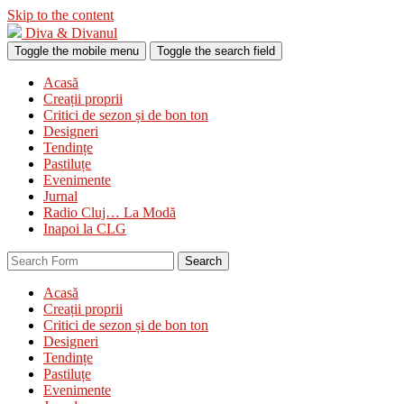
Skip to the content
Diva & Divanul
Toggle the mobile menu
Toggle the search field
Acasă
Creații proprii
Critici de sezon și de bon ton
Designeri
Tendințe
Pastiluțe
Evenimente
Jurnal
Radio Cluj… La Modă
Inapoi la CLG
Search
Acasă
Creații proprii
Critici de sezon și de bon ton
Designeri
Tendințe
Pastiluțe
Evenimente