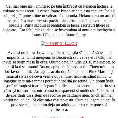
Cel mai bine mi-l amintesc pe tata îmbrăcat cu helanca închisă la
culoare și cu sacou. Îi venea foarte bine varianta asta căci era înalt și
subțirel și îi punea bine în valoare fizionomia. Helanca era un articol
nelipsit. Nu avea obsesia purtării de costum decît la evenimente
speciale. Purta sacouri și pantaloni și făcea asorteuri libere și
degajate. Era felul relaxat de a se înveșmînta al unui om inteligent și
funny. Căci, tata era foarte funny.
Avea și un know-how de gentleman și știa să te facă să te simți
importantă. Cînd mergeam la București sau venea el la Cluj mă
invita să luăm masa în oraș. Ultima dată, în iulie 2010, mă aștepta pe
terasă la restaurantul Bucur, aproape de casa sa din Tineretului, un
loc favorit al lui. Am ajuns acolo după un concert Pink Martini și
săracul stătea de ceva vreme după mine, necomandînd nimic. O
imagine care mi-a rămas perfect întipărită pe retină. Un domn înalt,
ușor încărunțit și foarte elegant îmbrăcat cu un sacou bleumarin și o
cămașă ton sur ton, într-o aură transparentă și multicoloră de picuri
de apă dintr-un sistem de răcorire pe căldurile alea. Și cît am mai
vorbit noi atunci. Și câte mi-a mai povestit. Cum ne legam atunci în
poveste când eu eram deja un adult matur cu care putea să
vorbească.