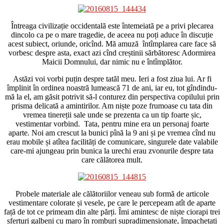
Întreaga civilizație occidentală este întemeiată pe a privi plecarea
dincolo ca pe o mare tragedie, de aceea nu poți aduce în discuție
acest subiect, oriunde, oricînd. Mă amuză întîmplarea care face să
vorbesc despre asta, exact azi cînd creștinii sărbătoresc Adormirea
Maicii Domnului, dar nimic nu e întîmplător.
Astăzi voi vorbi puțin despre tatăl meu. Ieri a fost ziua lui. Ar fi
împlinit în ordinea noastră lumească 71 de ani, iar eu, tot gîndindu-
mă la el, am găsit potrivit să-l conturez din perspectiva copilului prin
prisma delicată a amintirilor. Am niște poze frumoase cu tata din
vremea tinereții sale unde se prezenta ca un tip foarte șic,
vestimentar vorbind. Tata, pentru mine era un personaj foarte
aparte. Noi am crescut la bunici pînă la 9 ani și pe vremea cînd nu
erau mobile și atîtea facilități de comunicare, singurele date valabile
care-mi ajungeau prin bunica la urechi erau zvonurile despre tata
care călătorea mult.
Probele materiale ale călătoriilor veneau sub formă de articole
vestimentare colorate și vesele, pe care le percepeam atît de aparte
față de tot ce primeam din alte părți. Îmi amintesc de niște ciorapi trei
sferturi galbeni cu maro în romburi supradimensionate, împachetați