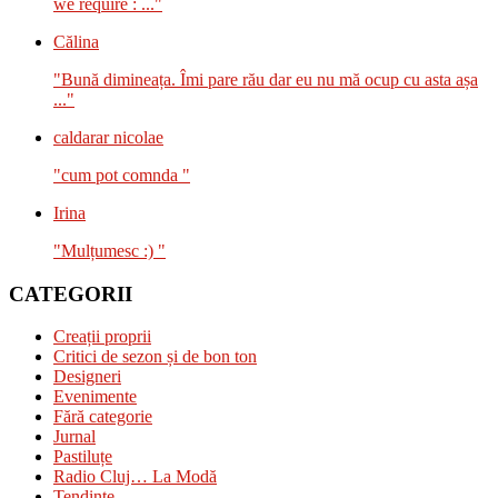
we require : ..."
Călina
"Bună dimineața. Îmi pare rău dar eu nu mă ocup cu asta așa
..."
caldarar nicolae
"cum pot comnda "
Irina
"Mulțumesc :) "
CATEGORII
Creații proprii
Critici de sezon și de bon ton
Designeri
Evenimente
Fără categorie
Jurnal
Pastiluțe
Radio Cluj… La Modă
Tendințe