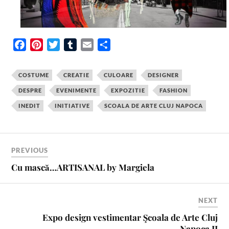
F
P
T
T
E
S
a
i
w
u
m
h
c
n
i
m
a
a
COSTUME
CREATIE
CULOARE
DESIGNER
e
t
t
b
i
r
DESPRE
EVENIMENTE
EXPOZITIE
FASHION
b
e
t
l
l
e
INEDIT
INITIATIVE
SCOALA DE ARTE CLUJ NAPOCA
o
r
e
r
o
e
r
k
s
t
PREVIOUS
Cu mască…ARTISANAL by Margiela
NEXT
Expo design vestimentar Şcoala de Arte Cluj
Napoca II