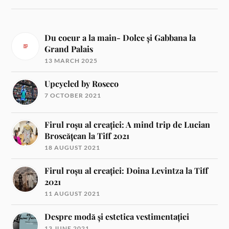
Du coeur a la main- Dolce și Gabbana la
Grand Palais
13 MARCH 2025
Upcycled by Roseco
7 OCTOBER 2021
Firul roșu al creației: A mind trip de Lucian
Broscățean la Tiff 2021
18 AUGUST 2021
Firul roșu al creației: Doina Levintza la Tiff
2021
11 AUGUST 2021
Despre modă și estetica vestimentației
13 JUNE 2021