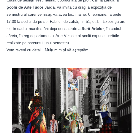
Clasa de design vestimentar, coordonată de prof. Călina Langa, a
Şcolii de Arte Tudor Jarda
, vă invită cu drag la expoziţia de
semestru al cărei vernisaj, va avea loc, mâine, 6 februarie, la orele
17.00 la sediul de pe str. Fabricii de zahăr, nr. 51, et.I. Expoziţia are
loc în cadrul manifestării deja consacrate a
Serii Artelor
, în cadrul
căreia, întreg departamentul Arte Vizuale al şcolii expune lucrările
realizate pe parcursul unui semestru.
Vom reveni cu detalii. Mulţumim şi vă aşteptăm!