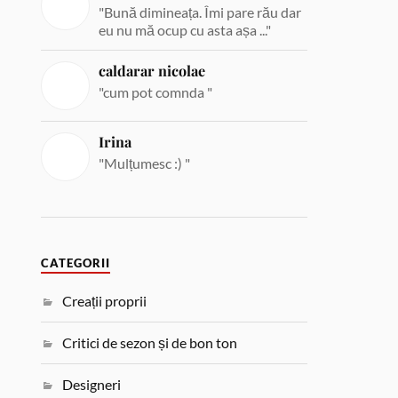
"Bună dimineața. Îmi pare rău dar
eu nu mă ocup cu asta așa ..."
caldarar nicolae
"cum pot comnda "
Irina
"Mulțumesc :) "
CATEGORII
Creații proprii
Critici de sezon și de bon ton
Designeri