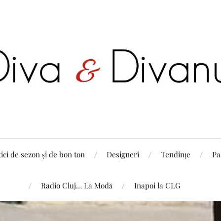
tici de sezon și de bon ton
Designeri
Tendințe
Pa
Radio Cluj… La Modă
Inapoi la CLG