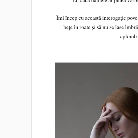
Îmi încep cu această interogație pove
bețe în roate și să nu se lase îmb
aplomb 