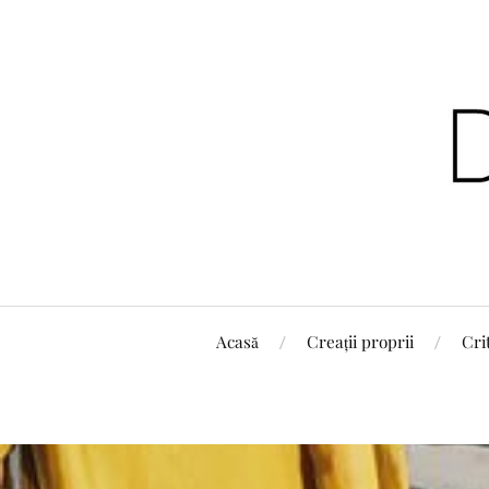
Acasă
Creații proprii
Cri