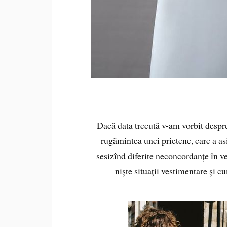
Dacă data trecută v-am vorbit despre
rugămintea unei prietene, care a a
sesizînd diferite neconcordanțe în v
niște situații vestimentare și c