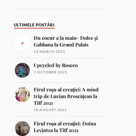
ULTIMELE POSTĂRI
Du coeur a la main- Dolce și
Gabbana la Grand Palais
13 MARCH 2025
Upcycled by Roseco
7 OCTOBER 2021
Firul roșu al creației: A mind
trip de Lucian Broscățean la
Tiff 2021
18 AUGUST 2021
Firul roșu al creației: Doina
Levintza la Tiff 2021