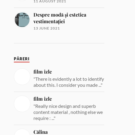
11 AUGUST 2021
Despre modă și estetica
vestimentației
13 JUNE 2021
PĂRERI
film izle
"There is evidently a lot to identify
about this. I consider you made ..."
film izle
"Really nice design and superb
content material , nothing else we
require : ..."
Călina