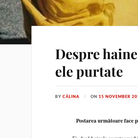
Despre haine 
ele purtate
BY
CĂLINA
ON
15 NOVEMBER 20
Postarea următoare face 
Ei, dacă hainele ar putea vorb