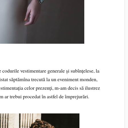
 codurile vestimentare generale și subînțelese, la
sistat săptămîna trecută la un eveniment monden,
estimentația celor prezenți, m-am decis să ilustrez
um ar trebui procedat în astfel de împrejurări.