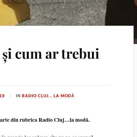
și cum ar trebui
18
IN
RADIO CLUJ... LA MODĂ
parte din rubrica Radio Cluj…la modă.
i în propria lor apărare cîte nu ne-ar spune?