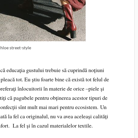
hloe street-style
 că educația gustului trebuie să cuprindă noțiuni
pleacă tot. Eu știu foarte bine că există tot felul de
referați înlocuitorii în materie de orice –piele și
 știți că pagubele pentru obținerea acestor tipuri de
 confecții sînt mult mai mari pentru ecosistem.
Un
tă la fel ca originalul, nu va avea aceleași calități
ort. La fel și în cazul materialelor textile.