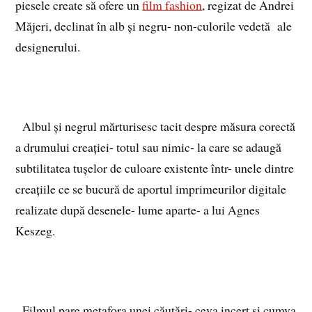
piesele create să ofere un
film fashion
, regizat de Andrei
Măjeri, declinat în alb și negru- non-culorile vedetă ale
designerului.
Albul și negrul mărturisesc tacit despre măsura corectă
a drumului creației- totul sau nimic- la care se adaugă
subtilitatea tușelor de culoare existente într- unele dintre
creațiile ce se bucură de aportul imprimeurilor digitale
realizate după desenele- lume aparte- a lui Agnes
Keszeg.
Filmul pare metafora unei căutări- ceva incert și cumva