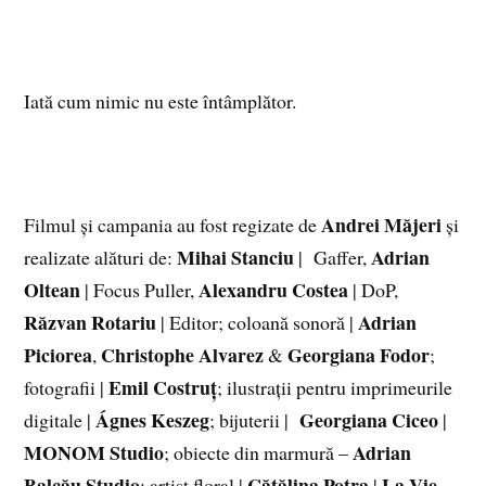
Iată cum nimic nu este întâmplător.
Andrei Măjeri
Filmul și campania au fost regizate de
și
Mihai Stanciu
Adrian
realizate alături de:
| Gaffer,
Oltean
Alexandru Costea
| Focus Puller,
| DoP,
Răzvan Rotariu
Adrian
| Editor; coloană sonoră |
Piciorea
Christophe Alvarez
Georgiana Fodor
,
&
;
Emil Costruț
fotografii |
; ilustrații pentru imprimeurile
Ágnes Keszeg
Georgiana Ciceo
digitale |
; bijuterii |
|
MONOM Studio
Adrian
; obiecte din marmură –
Balcău Studio
Cătălina Potra
La Vie
; artist floral |
|