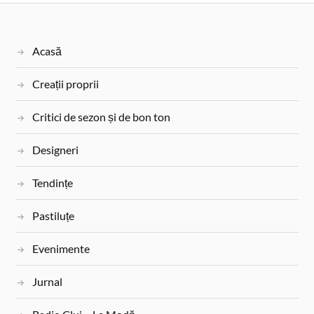
o
e
r
k
s
Acasă
t
Creații proprii
Critici de sezon și de bon ton
Designeri
Tendințe
Pastiluțe
Evenimente
Jurnal