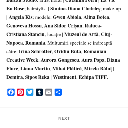
En Rose
Simina-Diana Cheteleș
; hairstylist |
; make-up
Angela Kis
Gwen Abiola
Alina Botea
|
; modele:
,
,
Genoveva Hossu
Ana Sidor Crișan
Raluca-
,
,
Cristiana Stanciu
Muzeul de Artă
Cluj-
; locație |
,
Napoca
Romania
,
. Mulțumiri speciale se îndreaptă
Irina Schrotter
Ovidiu Buta
Romanian
către:
,
,
Creative Week
Aurora Gongescu
Aura Popa
Diana
,
,
,
Flore
Liana Martin
Mihai Plătică
Mirela Băluț
,
,
,
|
Demira
Sipos Reka
Westiment
Echipa TIFF
,
|
,
.
F
P
T
T
E
S
a
i
w
u
m
h
c
n
i
m
a
a
e
t
t
b
i
r
NEXT
b
e
t
l
l
e
o
r
e
r