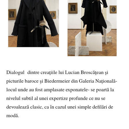
Dialogul dintre creațiile lui Lucian Broscățean și
picturile baroce și Biedermeier din Galeria Națională-
locul unde au fost amplasate exponatele- se poartă la
nivelul subtil al unei expertize profunde ce nu se
devoalează clasic, ca în cazul unei simple defilări de
modă.