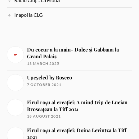
Radio Cluj… La Modă
Inapoi la CLG
Du coeur a la main- Dolce și Gabbana la
Grand Palais
13 MARCH 2025
Upcycled by Roseco
7 OCTOBER 2021
Firul roșu al creației: A mind trip de Lucian
Broscățean la Tiff 2021
18 AUGUST 2021
Firul roșu al creației: Doina Levintza la Tiff
2021