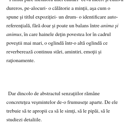
dureros, pe-alocuri- o călătorie a minții, așa cum o
spune și titlul expoziției- un drum- o identificare auto-
referențială, fără doar și poate un balans între
anima și
animus
, în care hainele dețin povestea lor în cadrul
poveștii mai mari, o oglindă într-o altă oglindă ce
reverberează continuu stări, amintiri, emoții și
raționamente.
Dar dincolo de abstractul senzațiilor rămâne
concretețea veșmintelor de-o frumusețe aparte. De ele
trebuie să te apropii ca să le simți, să le pipăi, să le
studiezi detaliile.