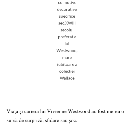
cu motive
decorative
specifice
sec.XWIII
secolul
preferat a
lui
Westwood,
mare
iubitoare a
colecției
Wallace
Viața și cariera lui Vivienne Westwood au fost mereu o
sursă de surpriză, sfidare sau șoc.