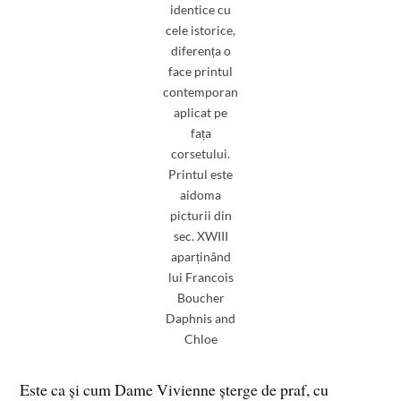
identice cu
cele istorice,
diferența o
face printul
contemporan
aplicat pe
fața
corsetului.
Printul este
aidoma
picturii din
sec. XWIII
aparținând
lui Francois
Boucher
Daphnis and
Chloe
Este ca și cum Dame Vivienne șterge de praf, cu