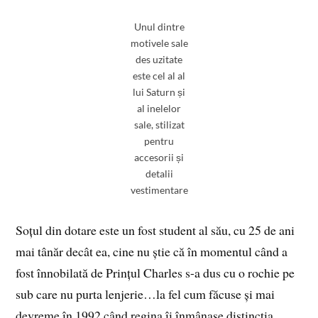
Unul dintre
motivele sale
des uzitate
este cel al al
lui Saturn și
al inelelor
sale, stilizat
pentru
accesorii și
detalii
vestimentare
Soțul din dotare este un fost student al său, cu 25 de ani
mai tânăr decât ea, cine nu știe că în momentul când a
fost înnobilată de Prințul Charles s-a dus cu o rochie pe
sub care nu purta lenjerie…la fel cum făcuse și mai
devreme în 1992 când regina îi înmânase distincția