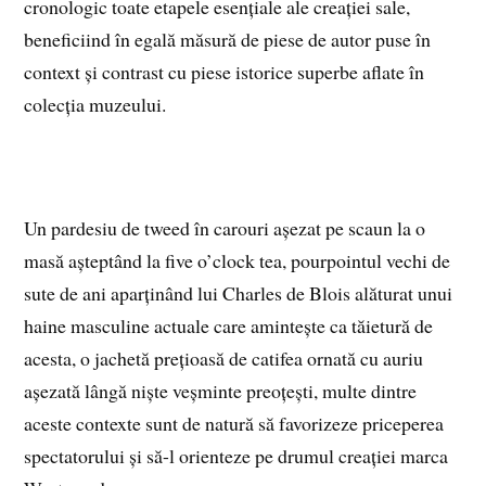
cronologic toate etapele esențiale ale creației sale,
beneficiind în egală măsură de piese de autor puse în
context și contrast cu piese istorice superbe aflate în
colecția muzeului.
Un pardesiu de tweed în carouri așezat pe scaun la o
masă așteptând la five o’clock tea, pourpointul vechi de
sute de ani aparținând lui Charles de Blois alăturat unui
haine masculine actuale care amintește ca tăietură de
acesta, o jachetă prețioasă de catifea ornată cu auriu
așezată lângă niște veșminte preoțești, multe dintre
aceste contexte sunt de natură să favorizeze priceperea
spectatorului și să-l orienteze pe drumul creației marca