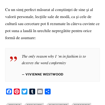
Cu un simț perfect măsurat al conștiinței de sine și al
valorii personale, lecțiile sale de modă, ca și cele de
cultură sau cercetare pot fi rezumate în câteva cuvinte ce
pot suna a laudă în urechile nepregătite pentru orice
formă de asumare:
The only reason why I ‘m in fashion is to
destroy the word conformity
VIVIENNE WESTWOOD
F
P
T
T
E
S
a
i
w
u
m
h
c
n
i
m
a
a