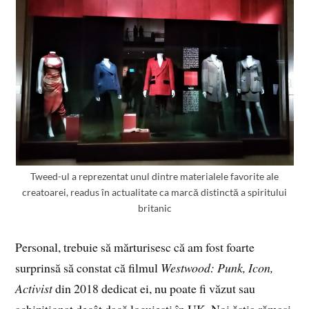
Tweed-ul a reprezentat unul dintre materialele favorite ale
creatoarei, readus în actualitate ca marcă distinctă a spiritului
britanic
Personal, trebuie să mărturisesc că am fost foarte
surprinsă să constat că filmul
Westwood: Punk, Icon,
Activist
din 2018 dedicat ei, nu poate fi văzut sau
achiziționat decât dacă locuiești în UK. Noi ăștia rămași