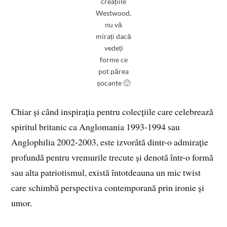
creațiile
Westwood,
nu vă
mirați dacă
vedeți
forme ce
pot părea
șocante 🙂
Chiar și când inspirația pentru colecțiile care celebrează
spiritul britanic ca Anglomania 1993-1994 sau
Anglophilia 2002-2003, este izvorâtă dintr-o admirație
profundă pentru vremurile trecute și denotă într-o formă
sau alta patriotismul, există întotdeauna un mic twist
care schimbă perspectiva contemporană prin ironie și
umor.