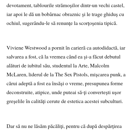
devotament, tablourile strămoșilor dintr-un vechi castel,
iar apoi le dă un bobârnac obraznic și le trage ghiduș cu
ochiul, sugerându-le să renunțe la scorțoșenia tipică.
Viviene Westwood a pornit în carieră ca autodidactă, iar
salvarea a fost, că la vremea când ea și-a făcut debutul
alături de iubitul său, studentul la Arte, Malcolm
McLaren, liderul de la The Sex Pistols, mișcarea punk, a
cărui adeptă a fost ea însăși o vreme, presupunea forme
deconstruite, atipice, unde puteai să-ți convertești ușor
greșelile în calități cerute de estetica acestei subculturi.
Dar să nu ne lăsăm păcăliți, pentru că după despărțirea