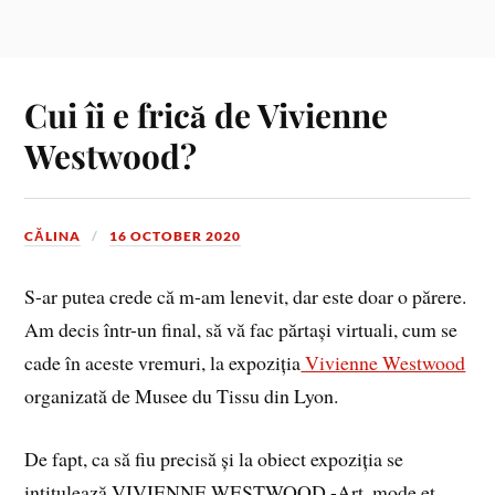
Cui îi e frică de Vivienne
Westwood?
CĂLINA
16 OCTOBER 2020
S-ar putea crede că m-am lenevit, dar este doar o părere.
Am decis într-un final, să vă fac părtași virtuali, cum se
cade în aceste vremuri, la expoziția
Vivienne Westwood
organizată de Musee du Tissu din Lyon.
De fapt, ca să fiu precisă și la obiect expoziția se
intitulează VIVIENNE WESTWOOD -Art, mode et