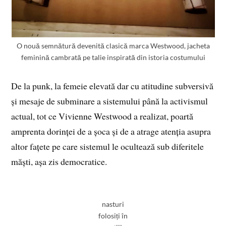
O nouă semnătură devenită clasică marca Westwood, jacheta
feminină cambrată pe talie inspirată din istoria costumului
De la punk, la femeie elevată dar cu atitudine subversivă
și mesaje de subminare a sistemului până la activismul
actual, tot ce Vivienne Westwood a realizat, poartă
amprenta dorinței de a șoca și de a atrage atenția asupra
altor fațete pe care sistemul le ocultează sub diferitele
măști, așa zis democratice.
nasturi
folosiți în