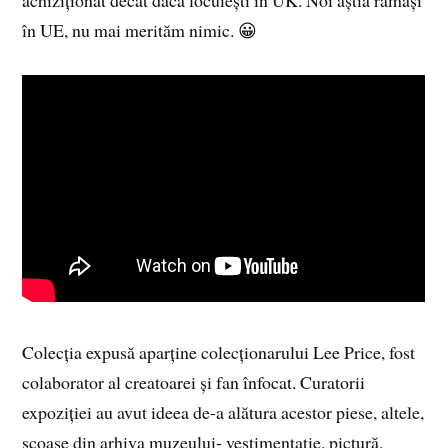
în UE, nu mai merităm nimic. 😀
Colecția expusă aparține colecționarului Lee Price, fost
colaborator al creatoarei și fan înfocat. Curatorii
expoziției au avut ideea de-a alătura acestor piese, altele,
scoase din arhiva muzeului- vestimentație, pictură,