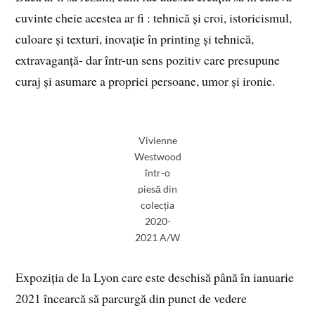
cuvinte cheie acestea ar fi : tehnică și croi, istoricismul,
culoare și texturi, inovație în printing și tehnică,
extravaganță- dar într-un sens pozitiv care presupune
curaj și asumare a propriei persoane, umor și ironie.
Vivienne
Westwood
într-o
piesă din
colecția
2020-
2021 A/W
Expoziția de la Lyon care este deschisă până în ianuarie
2021 încearcă să parcurgă din punct de vedere