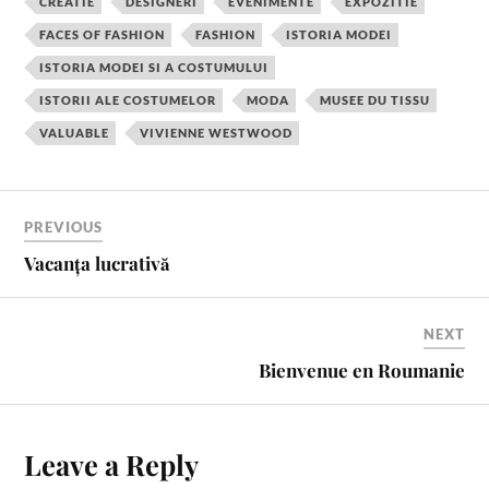
CREATIE
DESIGNERI
EVENIMENTE
EXPOZITIE
e
t
t
b
i
r
FACES OF FASHION
FASHION
ISTORIA MODEI
b
e
t
l
l
e
ISTORIA MODEI SI A COSTUMULUI
o
r
e
r
o
e
r
ISTORII ALE COSTUMELOR
MODA
MUSEE DU TISSU
k
s
VALUABLE
VIVIENNE WESTWOOD
t
PREVIOUS
Vacanța lucrativă
NEXT
Bienvenue en Roumanie
Leave a Reply