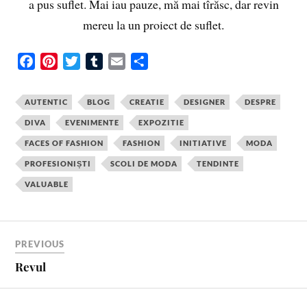
a pus suflet. Mai iau pauze, mă mai tîrăsc, dar revin
mereu la un proiect de suflet.
F
P
T
T
E
S
a
i
w
u
m
h
c
n
i
m
a
a
AUTENTIC
BLOG
CREATIE
DESIGNER
DESPRE
e
t
t
b
i
r
DIVA
EVENIMENTE
EXPOZITIE
b
e
t
l
l
e
FACES OF FASHION
FASHION
INITIATIVE
MODA
o
r
e
r
o
e
r
PROFESIONIȘTI
SCOLI DE MODA
TENDINTE
k
s
VALUABLE
t
PREVIOUS
Revul