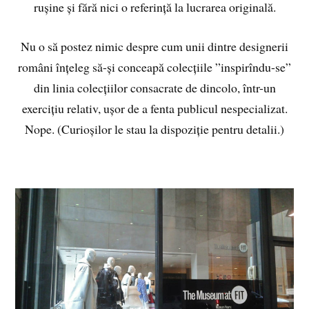
rușine și fără nici o referință la lucrarea originală.
Nu o să postez nimic despre cum unii dintre designerii
români înțeleg să-și conceapă colecțiile ”inspirîndu-se”
din linia colecțiilor consacrate de dincolo, într-un
exercițiu relativ, ușor de a fenta publicul nespecializat.
Nope. (Curioșilor le stau la dispoziție pentru detalii.)