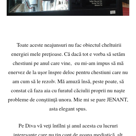
Toate aceste neajunsuri nu fac obiectul cheltuirii
energiei mele prețioase. Că dacă tot e vorba să setăm
chestiuni pe anul care vine, eu mi-am impus să mă
enervez de la ușor înspre deloc pentru chestiuni care nu
am cum să le rezolv. Mă amuză însă, peste poate, să
constat că faza aia cu furatul căciulii proprii nu naște
probleme de conștiință unora. Mie mi se pare JENANT,
asta elegant spus.
Pe Diva vă veți întîlni și anul acesta cu lucruri
interesante care nu țin cont de goana mediatică, alt