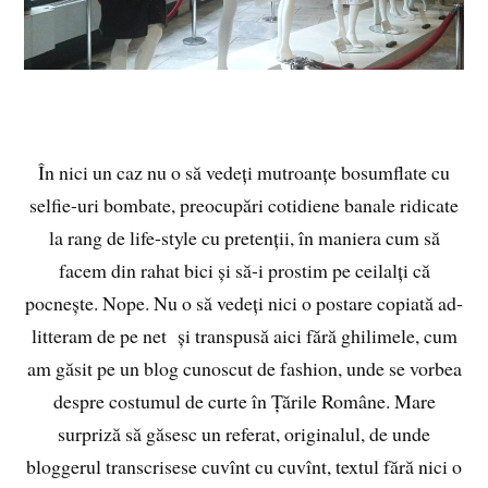
În nici un caz nu o să vedeți mutroanțe bosumflate cu
selfie-uri bombate, preocupări cotidiene banale ridicate
la rang de life-style cu pretenții, în maniera cum să
facem din rahat bici și să-i prostim pe ceilalți că
pocnește. Nope. Nu o să vedeți nici o postare copiată ad-
litteram de pe net și transpusă aici fără ghilimele, cum
am găsit pe un blog cunoscut de fashion, unde se vorbea
despre costumul de curte în Țările Române. Mare
surpriză să găsesc un referat, originalul, de unde
bloggerul transcrisese cuvînt cu cuvînt, textul fără nici o