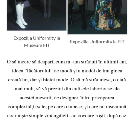
Expoziția Uniformity la
Expoziția Uniformity la FIT
Museum FIT
O să încerc să despart, cum m -am străduit în ultimii ani,
ideea ”făcătorului” de modă și a modei de imaginea
creată lui, dar și bietei mode. O să mă străduiesc, o dată
mai mult, să vă prezint din culisele laborioase ale
acestei meserii, de designer, întru priceperea
complexității sale, pe care o iubesc, și care nu înseamnă
doar niște simple zmângăleli sau covoare roșii, după caz.